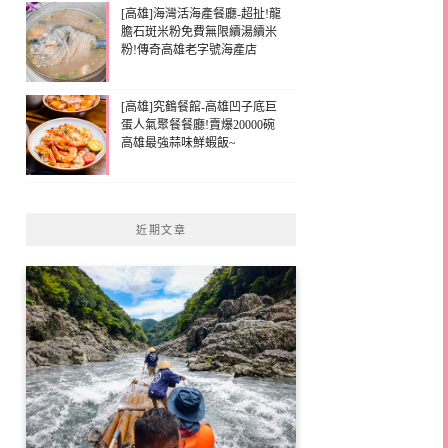
[高雄]海灣活海產餐廳-超扯!龍
膽石斑米粉免費無限續湯續米
粉!傳奇高雄老字號海產店
[高雄]究鶴餐館-高雄凹子底巨
蛋人氣聚餐餐廳!賣爆20000碗
高雄最強蒜味鮮蝦飯~
近期文章