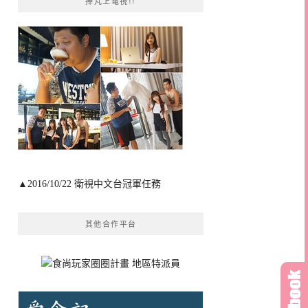
捧芃上電視!!
▲2016/10/22 衛視中文台冠軍任務
其他合作平台