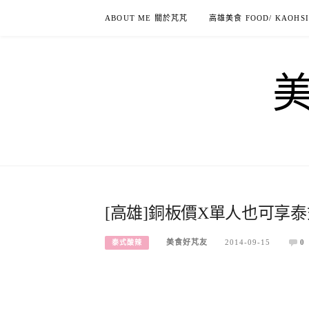
Skip
ABOUT ME 關於芃芃
高雄美食 FOOD/ KAOHS
to
content
[高雄]銅板價X單人也可享泰
美食好芃友
2014-09-15
0
泰式酸辣