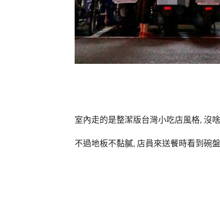
室內走的是整潔版台灣小吃店風格, 沒啥
不過地板不黏膩, 店員來送餐時看到碗盤