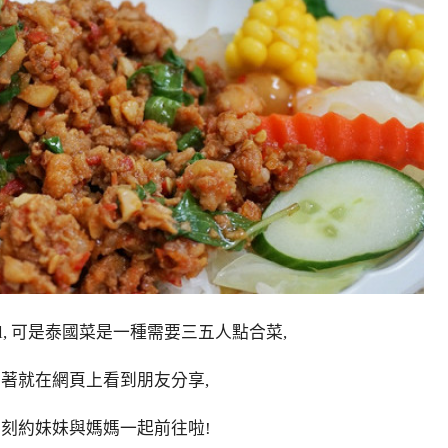
l, 可是泰國菜是一種需要三五人點合菜,
想著就在網頁上看到朋友分享,
 立刻約妹妹與媽媽一起前往啦!