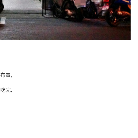
布置,
吃完,