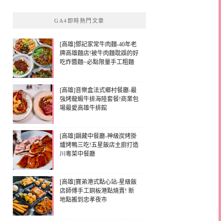
GA4即時熱門文章
[高雄]鄧記家常牛肉麵-40年老
牌高雄麵店!被牛肉麵耽誤的好
吃炸醬麵~必點限量手工粗麵
[高雄]音樂盒法式鄉村餐廳-最
強烤龍蝦牛排海陸套餐!商業包
場最愛高雄牛排館
[高雄]韻藏中餐廳-神級炭烤掛
爐烤鴨三吃!五星飯店主廚打造
川粵菜中餐廳
[高雄]寶弟港式點心站-星級飯
店師傅手工銅板港點燒賣! 新
地點搬到忠孝夜市