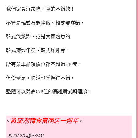
我們家最近來吃，真的不錯欸！
不管是韓式石鍋拌飯、韓式部隊鍋、
韓式泡菜鍋，或是大家熟悉的
韓式辣炒年糕、韓式炸雞等，
所有菜單品項價位都不超過230元，
但份量足，味道也掌握得不錯，
整體可以算高C/P值的
高雄韓式料理
唷！
<
歡慶潮韓食富國店一週年
>
2023/
7/1起～7/31