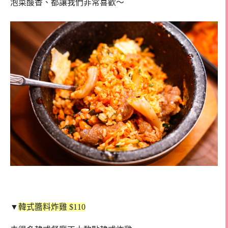
泡菜酸香、都讓我們非常喜歡～
▼
韓式醬料炸雞 $110