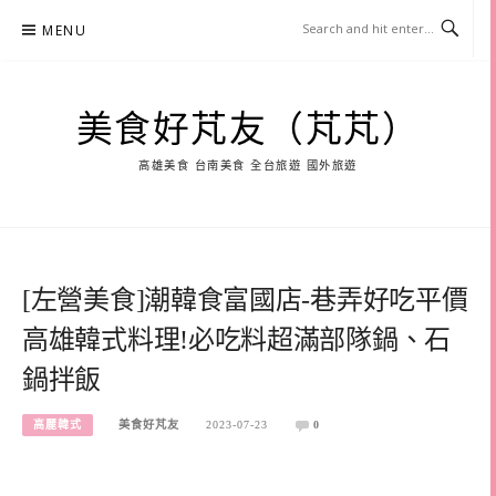
Skip
MENU
to
content
美食好芃友（芃芃）
高雄美食 台南美食 全台旅遊 國外旅遊
[左營美食]潮韓食富國店-巷弄好吃平價
高雄韓式料理!必吃料超滿部隊鍋、石
鍋拌飯
高麗韓式
美食好芃友
2023-07-23
0