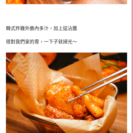
韓式炸雞外脆內多汁，加上這沾醬
很對我們家的胃，一下子就掃光～