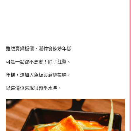
雖然賣銅板價，潮韓食辣炒年糕
可是一點都不馬虎！除了紅醬、
年糕，還加入魚板與蔥絲提味，
以這價位來說很超乎水準。