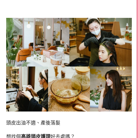
染髮推薦
頭皮出油不適、產後落髮
想找個
高雄頭皮護理
好去處嗎？