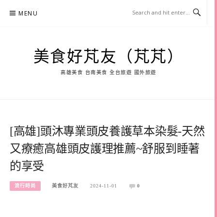
Skip
MENU
to
content
美食好芃友（芃芃）
高雄美食 台南美食 全台旅遊 國外旅遊
[高雄]頭沐專業頭皮養護草本染髮-天然
又療癒高雄頭皮護理推薦~舒服到睡著
的享受
流行時尚
美食好芃友
2024-11-01
0