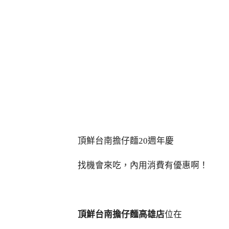
頂鮮台南擔仔麵20週年慶
找機會來吃，內用消費有優惠啊！
頂鮮台南擔仔麵高雄店
位在