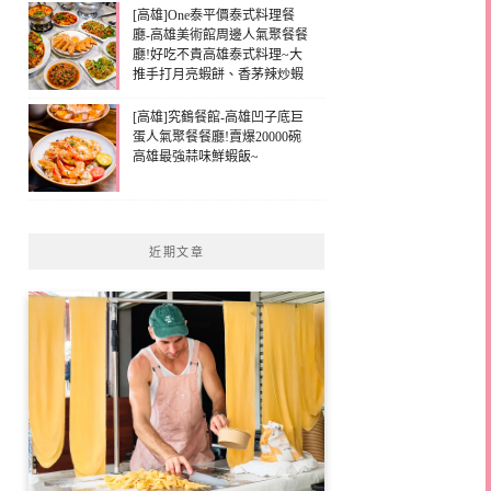
[高雄]One泰平價泰式料理餐
廳-高雄美術館周邊人氣聚餐餐
廳!好吃不貴高雄泰式料理~大
推手打月亮蝦餅、香茅辣炒蝦
[高雄]究鶴餐館-高雄凹子底巨
蛋人氣聚餐餐廳!賣爆20000碗
高雄最強蒜味鮮蝦飯~
近期文章