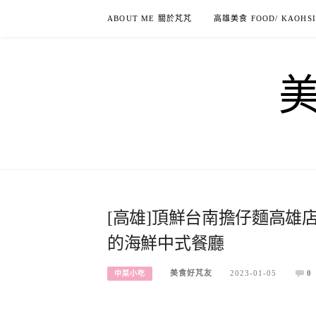
Skip
ABOUT ME 關於芃芃
高雄美食 FOOD/ KAOHS
to
content
[高雄]頂鮮台南擔仔麵高雄
的海鮮中式餐廳
美食好芃友
2023-01-05
0
中菜小吃