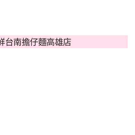
鮮台南擔仔麵高雄店