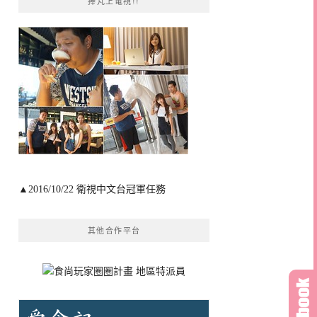
捧芃上電視!!
▲2016/10/22 衛視中文台冠軍任務
其他合作平台