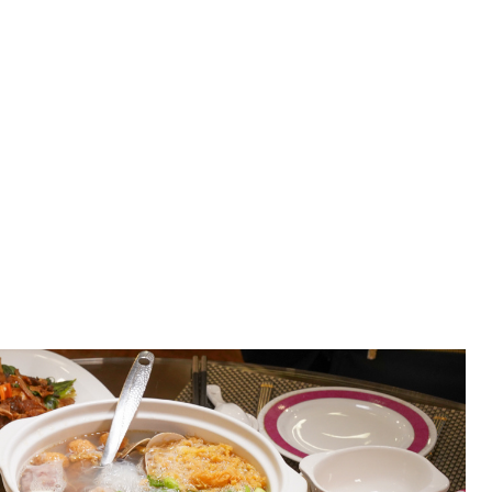
店 電影孤味蝦捲