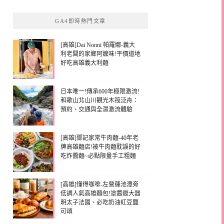
GA4即時熱門文章
[高雄]Dai Nonni 帕羅娜-義大
利老闆的家鄉阿嬤味!平價道地
好吃高雄義大利麵
日本唯一!傳承600年極限激流!
和歌山北山川觀光木筏泛舟：
預約、交通與全濕激流體驗
[高雄]鄧記家常牛肉麵-40年老
牌高雄麵店!被牛肉麵耽誤的好
吃炸醬麵~必點限量手工粗麵
[高雄]懂得咖啡-左營蓮池潭旁
低調人氣高雄麵包!塗醬最大器
明太子法國、必吃奶油紅豆鹽
可頌