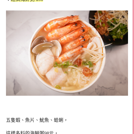
五隻蝦、魚片、魷魚、蛤蜊，
這樣多料的海鮮粥98元，