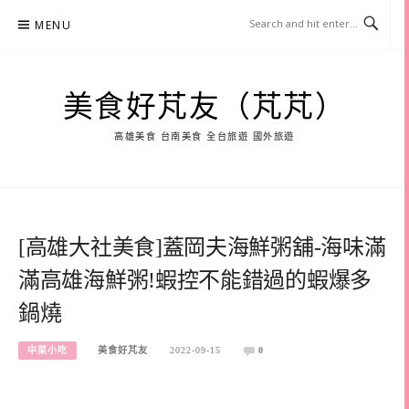
Skip
MENU
to
content
美食好芃友（芃芃）
高雄美食 台南美食 全台旅遊 國外旅遊
[高雄大社美食]蓋岡夫海鮮粥舖-海味滿
滿高雄海鮮粥!蝦控不能錯過的蝦爆多
鍋燒
中菜小吃
美食好芃友
2022-09-15
0