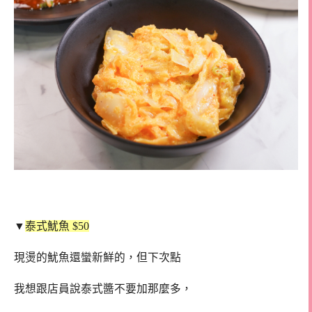
▼
泰式魷魚 $50
現燙的魷魚還蠻新鮮的，但下次點
我想跟店員說泰式醬不要加那麼多，