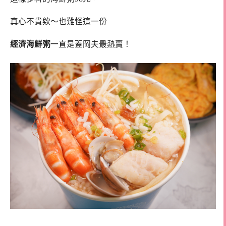
真心不貴欸～也難怪這一份
經濟海鮮粥
一直是蓋岡夫最熱賣！