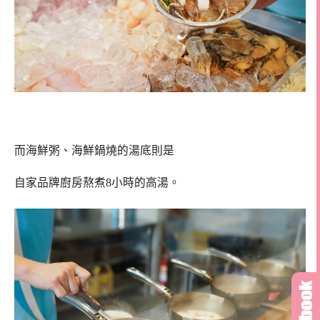
而海鮮粥、海鮮鍋燒的湯底則是
自家品牌廚房熬煮8小時的高湯。