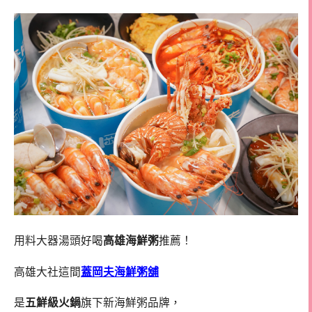
用料大器湯頭好喝
高雄海鮮粥
推薦！
高雄大社這間
蓋岡夫海鮮粥舖
是
五鮮級火鍋
旗下新海鮮粥品牌，