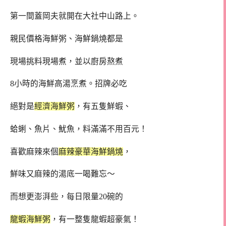
第一間蓋岡夫就開在大社中山路上。
親民價格海鮮粥、海鮮鍋燒都是
現場挑料現場煮，並以廚房熬煮
8小時的海鮮高湯烹煮。招牌必吃
絕對是
經濟海鮮粥
，有五隻鮮蝦、
蛤蜊、魚片、魷魚，料滿滿不用百元！
喜歡麻辣來個
麻辣豪華海鮮鍋燒
，
鮮味又麻辣的湯底一喝難忘～
而想更澎湃些，每日限量20碗的
龍蝦海鮮粥
，有一整隻龍蝦超豪氣！