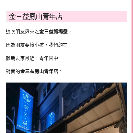
金三益鳳山青年店
這次朋友揪來吃
金三益鱈場蟹
，
因為朋友要接小孩，我們約在
離朋友家最近，青年國中
對面的
金三益鳳山青年店
。