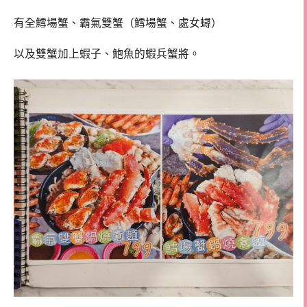
有全鱈場蟹、霸氣雙蟹（鱈場蟹、處女蟳）
以及雙蟹加上蝦子、鮑魚的蝦兵蟹將。