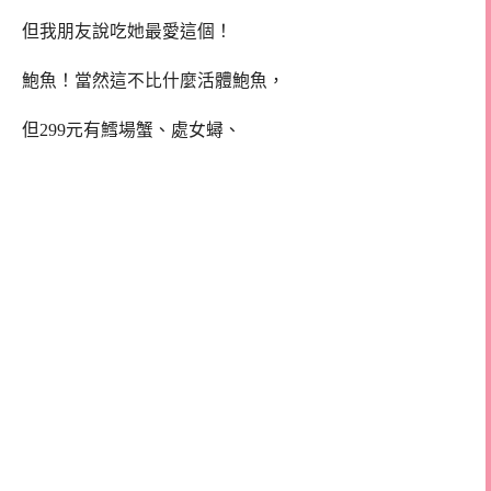
但我朋友說吃她最愛這個！
鮑魚！當然這不比什麼活體鮑魚，
但299元有鱈場蟹、處女蟳、