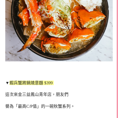
▼
蝦兵蟹將鍋燒意麵 $399
這次來金三益鳳山青年店，朋友們
譽為「最高C/P值」的一碗秋蟹系列。