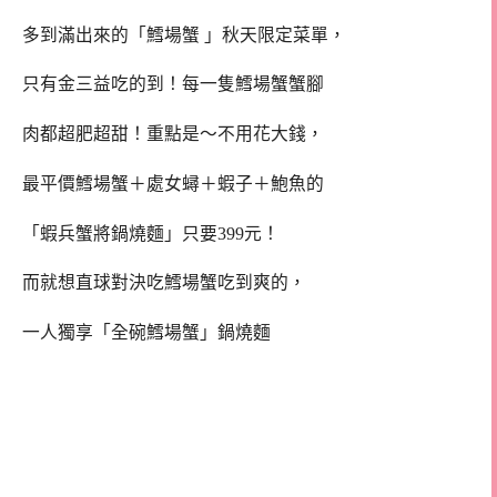
多到滿出來的「鱈場蟹 」秋天限定菜單，
只有金三益吃的到！每一隻鱈場蟹蟹腳
肉都超肥超甜！重點是～不用花大錢，
最平價鱈場蟹＋處女蟳＋蝦子＋鮑魚的
「蝦兵蟹將鍋燒麵」只要399元！
而就想直球對決吃鱈場蟹吃到爽的，
一人獨享「全碗鱈場蟹」鍋燒麵