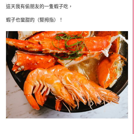
這天我有偷朋友的一隻蝦子吃，
蝦子也蠻甜的（竪拇指）！