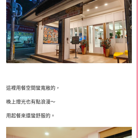
這裡用餐空間蠻寬敞的，
晚上燈光也有點浪漫～
用起餐來還蠻舒服的。