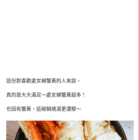
這份對喜歡處女蟳蟹黃的人來說，
真的是大大滿足～處女蟳蟹黃超多！
也因有蟹黃，這碗鍋燒湯更濃郁～