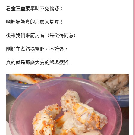
看
金三益菜單
時不免懷疑：
啊鱈場蟹真的那麼大隻喔！
後來我們來廚房看（先徵得同意）
剛好在煮鱈場蟹們，不誇張，
真的就是那麼大隻的鱈場蟹腳！