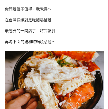
你問我值不值得，我覺得～
在台灣這絕對是吃鱈場蟹腳
最划算的一間店了！吃完蟹腳
再喝下面的湯和吃鍋燒意麵～