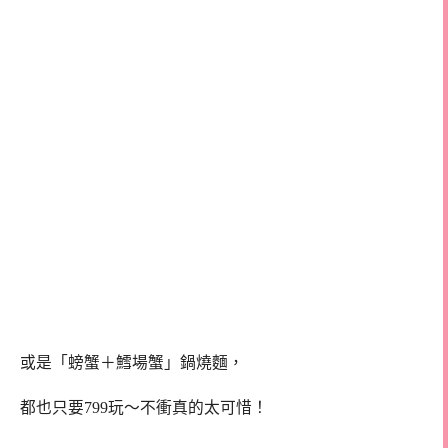
或是「螃蟹＋鱈場蟹」鍋燒麵，
都也只要799玩～不衝真的太可惜！