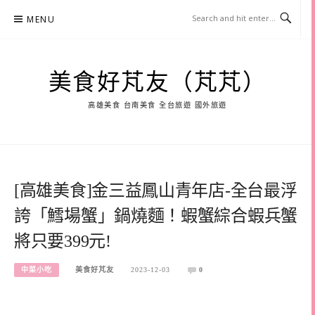
Skip
MENU
to
content
美食好芃友（芃芃）
高雄美食 台南美食 全台旅遊 國外旅遊
[高雄美食]金三益鳳山青年店-全台最浮
誇「鱈場蟹」鍋燒麵！蝦蟹綜合蝦兵蟹
將只要399元!
中菜小吃
美食好芃友
2023-12-03
0