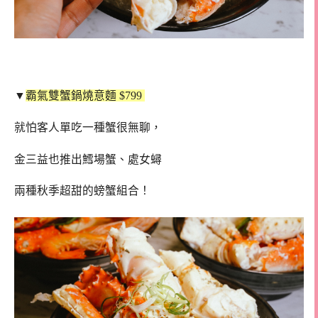
▼
霸氣雙蟹鍋燒意麵 $799
就怕客人單吃一種蟹很無聊，
金三益也推出鱈場蟹、處女蟳
兩種秋季超甜的螃蟹組合！