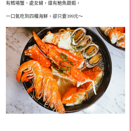
有鱈場蟹、處女蟳，還有鮑魚跟蝦，
一口氣吃到四種海鮮，卻只要399元～