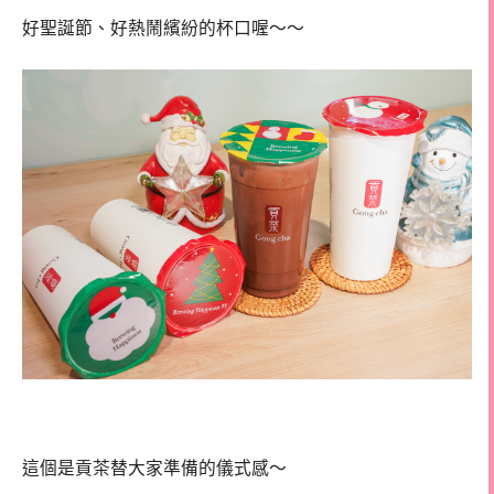
好聖誕節、好熱鬧繽紛的杯口喔～～
這個是貢茶替大家準備的儀式感～