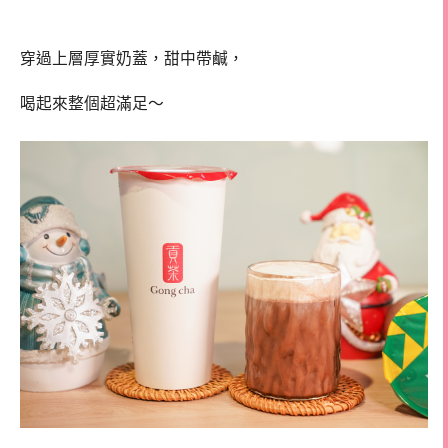
穿過上層厚實奶蓋，甜中帶鹹，
喝起來整個超滿足～