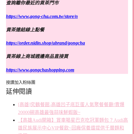
查詢離你最近的貢茶門市
https://www.gong-cha.com.tw/store/n
貢茶連結線上點餐
https://order.nidin.shop/ubrand/gongcha
貢茶線上商城週邊商品直接買
https://www.gongchashopping.com
按讚加入粉絲團
延伸閱讀
[高雄]究鶴餐館-高雄凹子底巨蛋人氣聚餐餐廳!賣爆
20000碗高雄最強蒜味鮮蝦飯~
【高雄Audi開箱】賞車喝星巴克吃冠軍麵包？Audi高
雄民族展示中心VIP餐飲~回廠保養還提供千層麵和