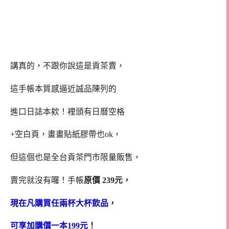
講真的，不跟你說這是貢茶賣，
這手帳本質感逼近誠品陳列的
進口日誌本欸！裡頭有日曆空格
+空白頁，畫畫貼紙膠帶也ok，
但這個也是全台貢茶門市限量販售，
賣完就沒有囉！手帳
原價 239元，
現在凡購買任兩杯大杯飲品，
可享加購價一本199元
！