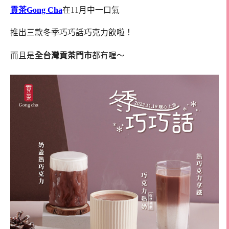
貢茶Gong Cha
在11月中一口氣
推出三款冬季巧巧話巧克力飲啦！
而且是
全台灣貢茶門市
都有喔～