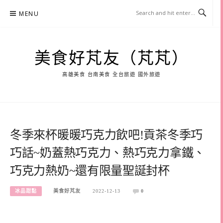
Skip
MENU
to
content
美食好芃友（芃芃）
高雄美食 台南美食 全台旅遊 國外旅遊
冬季來杯暖暖巧克力飲吧!貢茶冬季巧
巧話~奶蓋熱巧克力、熱巧克力拿鐵、
巧克力熱奶~還有限量聖誕封杯
冰品甜點
美食好芃友
2022-12-13
0