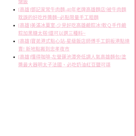
燉飯
[高雄]鄧記家常牛肉麵-40年老牌高雄麵店!被牛肉麵
耽誤的好吃炸醬麵~必點限量手工粗麵
[高雄]美滿冰菓室-少見好吃高雄鹼粽冰!軟Ｑ手作鹼
粽加黑糖太搭!還可以選三種料~
[高雄]寶弟港式點心站-星級飯店師傅手工銅板港點燒
賣! 新地點搬到忠孝夜市
[高雄]懂得咖啡-左營蓮池潭旁低調人氣高雄麵包!塗
醬最大器明太子法國、必吃奶油紅豆鹽可頌