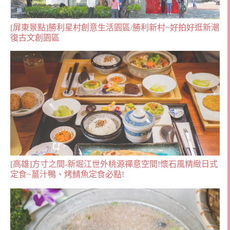
[屏東景點]勝利星村創意生活園區/勝利新村~好拍好逛新潮
復古文創園區
[高雄]方寸之間-新堀江世外桃源禪意空間!懷石風精緻日式
定食~薑汁鴨、烤鯖魚定食必點!