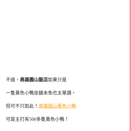
不過，
高雄圓山飯店
如果只是
一隻黃色小鴨坐鎮未免也太單調，
但可不只如此！
高雄圓山黃色小鴨
可是主打有500多隻黃色小鴨！