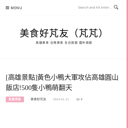
Skip
MENU
to
content
美食好芃友（芃芃）
高雄美食 台南美食 全台旅遊 國外旅遊
[高雄景點]黃色小鴨大軍攻佔高雄圓山
飯店!500隻小鴨萌翻天
旅遊景點
美食好芃友
2024-01-21
0