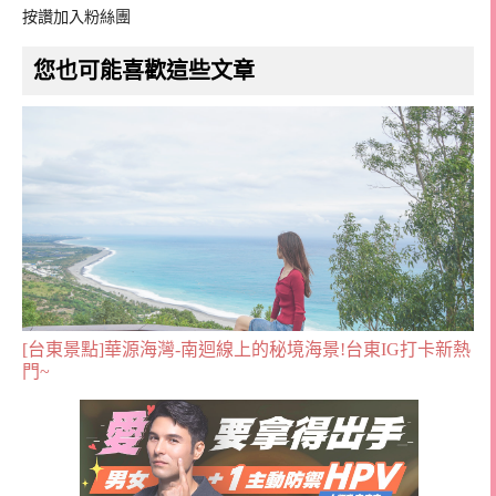
按讚加入粉絲團
您也可能喜歡這些文章
[台東景點]華源海灣-南迴線上的秘境海景!台東IG打卡新熱
門~