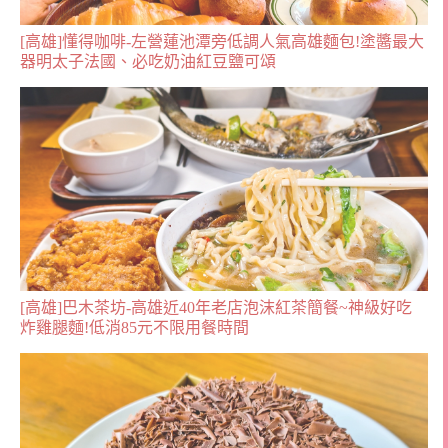
[高雄]懂得咖啡-左營蓮池潭旁低調人氣高雄麵包!塗醬最大
器明太子法國、必吃奶油紅豆鹽可頌
[高雄]巴木茶坊-高雄近40年老店泡沫紅茶簡餐~神級好吃
炸雞腿麵!低消85元不限用餐時間