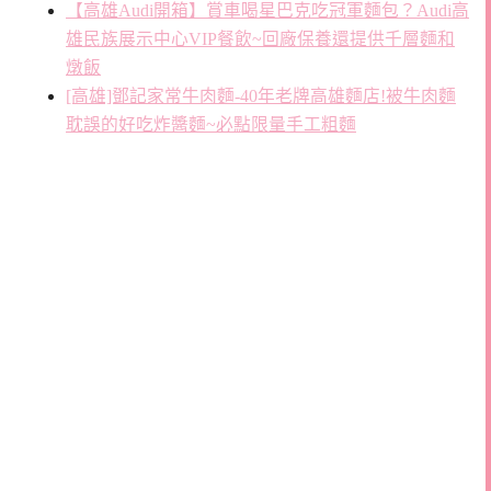
【高雄Audi開箱】賞車喝星巴克吃冠軍麵包？Audi高
雄民族展示中心VIP餐飲~回廠保養還提供千層麵和
燉飯
[高雄]鄧記家常牛肉麵-40年老牌高雄麵店!被牛肉麵
耽誤的好吃炸醬麵~必點限量手工粗麵