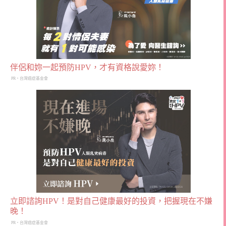
伴侶和妳一起預防HPV，才有資格說愛妳！
PR・台灣癌症基金會
立即諮詢HPV！是對自己健康最好的投資，把握現在不嫌
晚！
PR・台灣癌症基金會