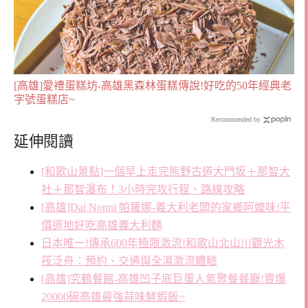
[高雄]愛禮蛋糕坊-高雄黑森林蛋糕傳說!好吃的50年經典老
字號蛋糕店~
Recommended by
延伸閱讀
[和歌山景點]一個早上走完熊野古道大門坂＋那智大
社＋那智瀑布！3小時完攻行程、路線攻略
[高雄]Dai Nonni 帕羅娜-義大利老闆的家鄉阿嬤味!平
價道地好吃高雄義大利麵
日本唯一!傳承600年極限激流!和歌山北山川觀光木
筏泛舟：預約、交通與全濕激流體驗
[高雄]究鶴餐館-高雄凹子底巨蛋人氣聚餐餐廳!賣爆
20000碗高雄最強蒜味鮮蝦飯~