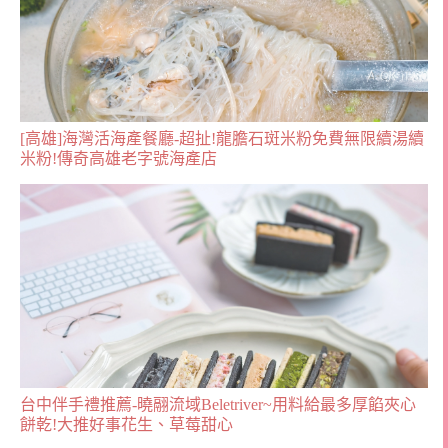
[高雄]海灣活海產餐廳-超扯!龍膽石斑米粉免費無限續湯續
米粉!傳奇高雄老字號海產店
台中伴手禮推薦-曉翮流域Beletriver~用料給最多厚餡夾心
餅乾!大推好事花生、草莓甜心