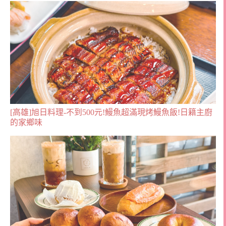
[高雄]旭日料理-不到500元!鰻魚超滿現烤鰻魚飯!日籍主廚
的家鄉味