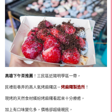
高雄下午茶推薦
！三民區近陽明學區一帶，
民禮街巷弄的高人氣烤麻糬店－
烤麻糬製造所
！
現烤的天然食材繽紛烤麻糬看起來十分療癒，
加上有口味變化多，價格卻超級親民，