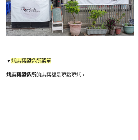
▼
烤麻糬製造所菜單
烤麻糬製造所
的麻糬都是現點現烤，