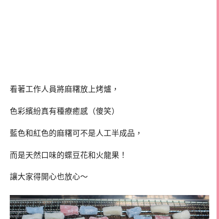
看著工作人員將麻糬放上烤爐，
色彩繽紛真有種療癒感（傻笑）
藍色和紅色的麻糬可不是人工半成品，
而是天然口味的蝶豆花和火龍果！
讓大家得開心也放心～