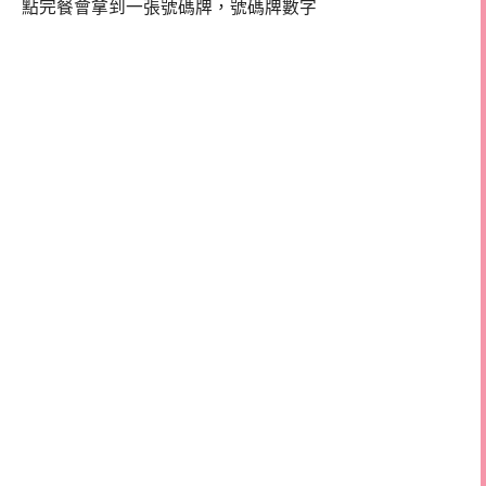
點完餐會拿到一張號碼牌，號碼牌數字