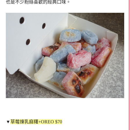
也是不少粉絲喜歡的經典口味。
▼
草莓煉乳麻糬+OREO $70