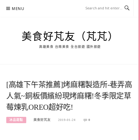
Skip
MENU
to
content
美食好芃友（芃芃）
高雄美食 台南美食 全台旅遊 國外旅遊
[高雄下午茶推薦]烤麻糬製造所-巷弄高
人氣~銅板價繽紛現烤麻糬!冬季限定草
莓煉乳OREO超好吃!
冰品甜點
美食好芃友
2019-01-24
0