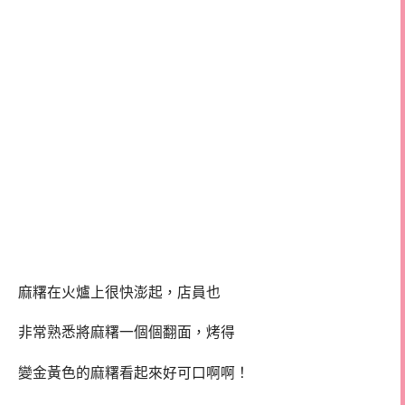
麻糬在火爐上很快澎起，店員也
非常熟悉將麻糬一個個翻面，烤得
變金黃色的麻糬看起來好可口啊啊！