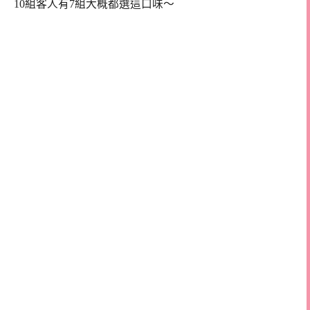
10組客人有7組大概都選這口味～