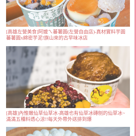
[高雄左營美食]阿嬤ㄟ蕃薯圓(左營自由店)-真材實料芋圓
蕃薯圓x綿密芋泥!旗山來的古早味冰店
[高雄]內惟嫩仙草仙草冰-高雄也有仙草冰磚刨的仙草冰~
滿滿五種料透心涼!!每天外帶外送排到爆