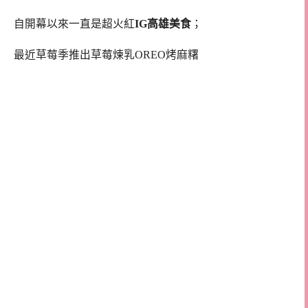
自開幕以來一直是超火紅
IG高雄美食
；
最近草莓季推出草莓煉乳OREO烤麻糬