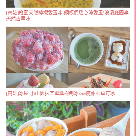
[高雄]庭園天然檸檬愛玉冰-銅板價透心涼愛玉!浪漫庭園享
天然古早味
[高雄]冰屋-小山園抹茶聖誕樹刨冰x惡魔甜心草莓冰