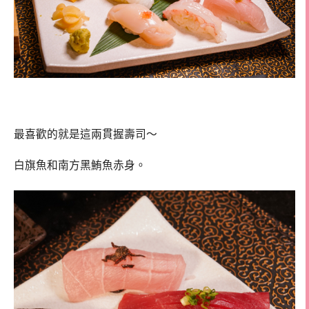
最喜歡的就是這兩貫握壽司～
白旗魚和南方黑鮪魚赤身。