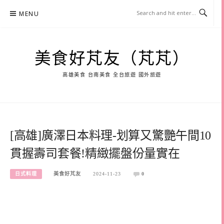
Skip
MENU
to
content
美食好芃友（芃芃）
高雄美食 台南美食 全台旅遊 國外旅遊
[高雄]廣澤日本料理-划算又驚艷午間10
貫握壽司套餐!精緻擺盤份量實在
日式料理
美食好芃友
2024-11-23
0