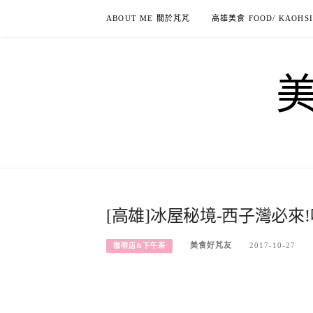
Skip
ABOUT ME 關於芃芃
高雄美食 FOOD/ KAOHS
to
content
[高雄]冰屋秘境-西子灣必
美食好芃友
2017-10-27
咖啡店&下午茶