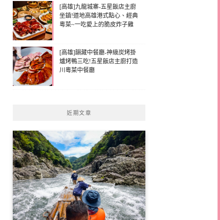
[高雄]九龍城寨-五星飯店主廚
坐鎮!道地高雄港式點心、經典
粵菜~一吃愛上的脆皮炸子雞
[高雄]韻藏中餐廳-神級炭烤掛
爐烤鴨三吃!五星飯店主廚打造
川粵菜中餐廳
近期文章