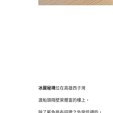
冰屋秘境
位在高雄西子灣
渡船頭隔壁萊爾富的樓上，
除了藍色掛布招牌之外蠻低調的，