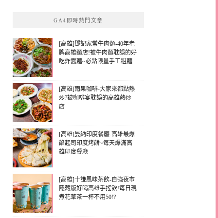
GA4即時熱門文章
[高雄]鄧記家常牛肉麵-40年老
牌高雄麵店!被牛肉麵耽誤的好
吃炸醬麵~必點限量手工粗麵
[高雄]雨果咖啡-大家來都點熱
炒?被咖啡宴耽誤的高雄熱炒
店
[高雄]曼納印度餐廳-高雄最爆
餡起司印度烤餅~每天爆滿高
雄印度餐廳
[高雄]十謙風味茶飲-自強夜市
隱藏版好喝高雄手搖飲!每日現
煮花草茶一杯不用50!?