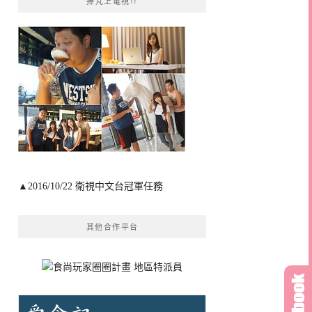
捧芃上電視!!
▲2016/10/22 衛視中文台冠軍任務
其他合作平台