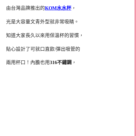
由台灣品牌推出的
KOM水水杯
，
光是大容量文青外型就非常吸睛。
知道大家長久以來用保溫杯的習慣，
貼心設計了可就口直飲/彈出吸管的
兩用杯口！內膽也用
316不鏽鋼
，