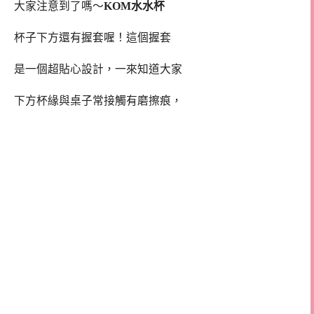
大家注意到了嗎～
KOM水水杯
杯子下方還有握套喔！這個握套
是一個超貼心設計，一來知道大家
下方杯緣與桌子常接觸有磨擦痕，