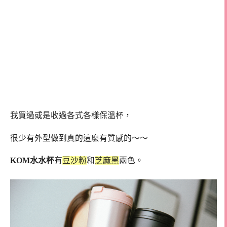
我買過或是收過各式各樣保溫杯，
很少有外型做到真的這麼有質感的～～
KOM水水杯
有
豆沙粉
和
芝麻黑
兩色。