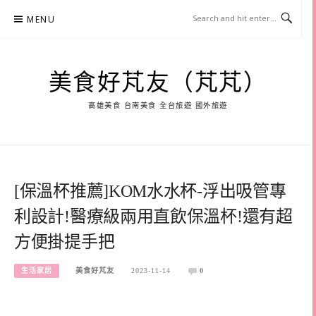
Skip
MENU
to
content
美食好芃友（芃芃）
高雄美食 台南美食 全台旅遊 國外旅遊
[保溫杯推薦]KOM水水杯-浮出吸管專
利設計!醫療級兩用直飲保溫杯!還有超
方便掛提手把
生活家居
美食好芃友
2023-11-14
0