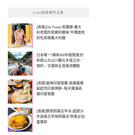
GA4即時熱門文章
[高雄]Dai Nonni 帕羅娜-義大
利老闆的家鄉阿嬤味!平價道地
好吃高雄義大利麵
日本唯一!傳承600年極限激流!
和歌山北山川觀光木筏泛舟：
預約、交通與全濕激流體驗
[高雄]曼納印度餐廳-高雄最爆
餡起司印度烤餅~每天爆滿高
雄印度餐廳
[高雄]鄭家粉圓古早冰-超過50
年高雄古早味粉圓冰!熟客必加
蜜鳳梨