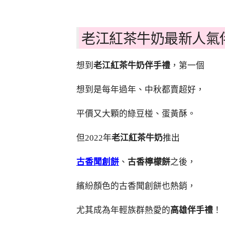
老江紅茶牛奶最新人氣
想到
老江紅茶牛奶伴手禮
，第一個
想到是每年過年、中秋都賣超好，
平價又大顆的綠豆椪、蛋黃酥。
但2022年
老江紅茶牛奶
推出
古香聞創餅
、
古香檸檬餅
之後，
繽紛顏色的古香聞創餅也熱銷，
尤其成為年輕族群熱愛的
高雄伴手禮
！