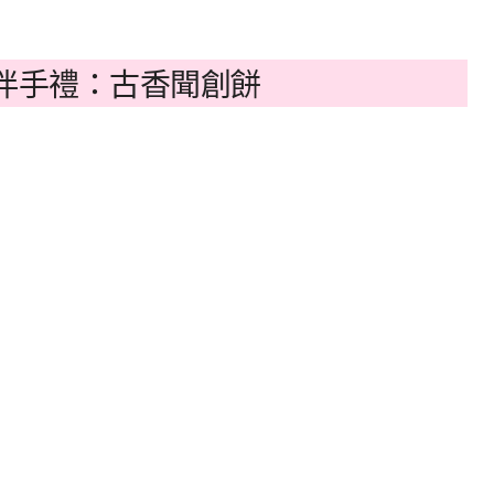
伴手禮：古香聞創餅