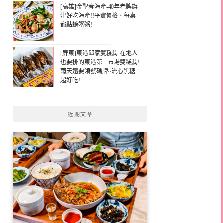
[高雄]金聖春海產-40年老牌旗
津好吃海產!!平實價格、每桌
都點螃蟹粥!
[屏東]東港邱家雙糕潤-在地人
也要排的東港第二市場雙糕潤!
雨天還要領號碼牌~流心黑糖
超好吃!
近期文章