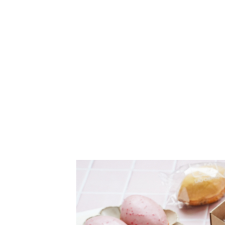
老江紅茶伴手禮 老