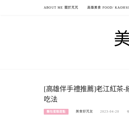
Skip
ABOUT ME 關於芃芃
高雄美食 FOOD/ KAOHS
to
content
[高雄伴手禮推薦]老江紅茶
吃法
美食好芃友
2023-04-20
麵包蛋糕甜點