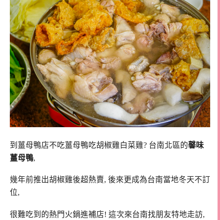
到薑母鴨店不吃薑母鴨吃胡椒雞白菜雞? 台南北區的
馨味
薑母鴨
,
幾年前推出胡椒雞後超熱賣, 後來更成為台南當地冬天不訂
位,
很難吃到的熱門火鍋進補店! 這次來台南找朋友特地走訪,