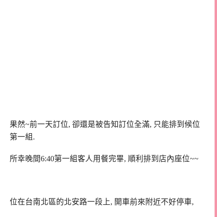
果然~前一天訂位, 卻還是被告知訂位全滿, 只能排到候位
第一組.
所幸晚間6:40第一組客人用餐完畢, 順利排到店內座位~~
位在台南北區的北安路一段上, 開車前來附近不好停車,