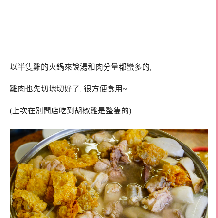
以半隻雞的火鍋來說湯和肉分量都蠻多的,
雞肉也先切塊切好了, 很方便食用~
(上次在別間店吃到胡椒雞是整隻的)