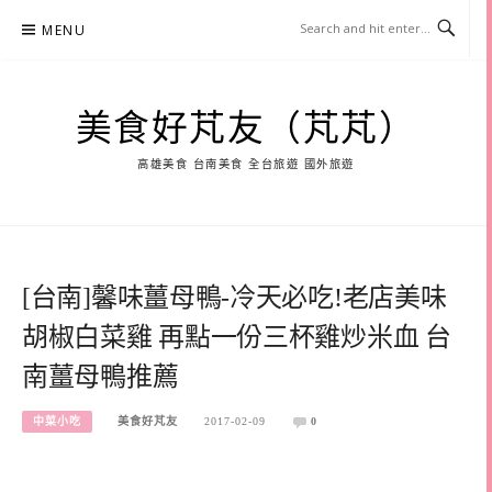
Skip
MENU
to
content
美食好芃友（芃芃）
高雄美食 台南美食 全台旅遊 國外旅遊
[台南]馨味薑母鴨-冷天必吃!老店美味
胡椒白菜雞 再點一份三杯雞炒米血 台
南薑母鴨推薦
中菜小吃
美食好芃友
2017-02-09
0