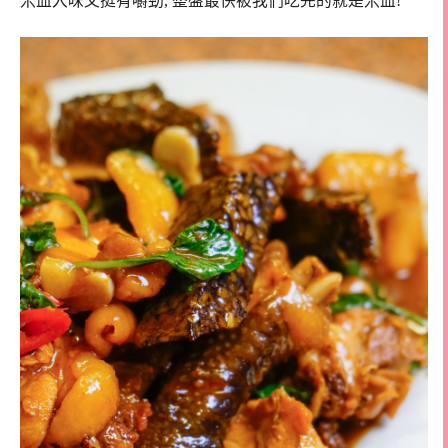
米血入味又挺有嚼勁, 整盤最快被我們吃完的就是米血!