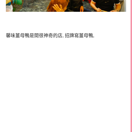
馨味薑母鴨是間很神奇的店, 招牌寫薑母鴨,