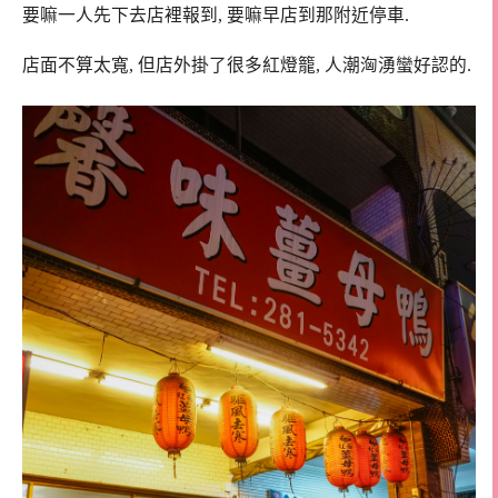
要嘛一人先下去店裡報到, 要嘛早店到那附近停車.
店面不算太寬, 但店外掛了很多紅燈籠, 人潮洶湧蠻好認的.