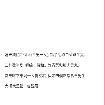
這天我們四個人(三男一女), 點了胡椒白菜雞半隻,
三杯雞半隻, 麵線一份和少許青菜和鴨肉貢丸,
當天吃下來剩一人份左右, 假如四個正常食量男生
大概就是點一隻雞囉!