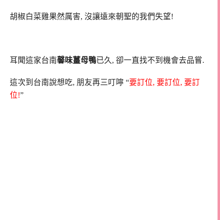
胡椒白菜雞果然厲害, 沒讓遠來朝聖的我們失望!
耳聞這家台南
馨味薑母鴨
已久, 卻一直找不到機會去品嘗.
這次到台南說想吃, 朋友再三叮嚀 “
要訂位, 要訂位, 要訂
位!
”