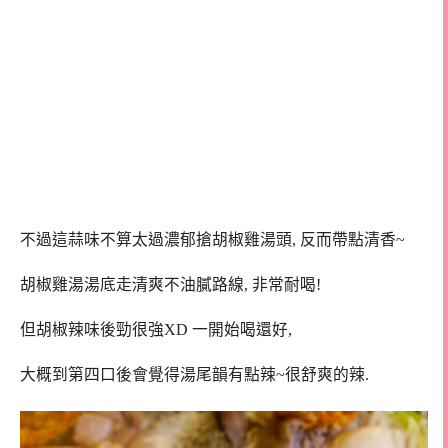
不過這蒜味不算太過濃郁搶胡椒雞湯頭, 反而帶點清香~
胡椒雞湯湯底走清爽不油膩路線, 非常耐喝!
但胡椒辣味後勁很強XD 一開始喝還好,
大概到第四口後會覺得湯尾韻有點辣~很舒爽的辣.