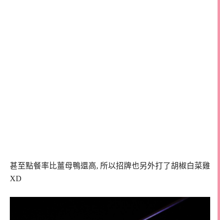
甚至點餐率比薑母鴨還高, 所以招牌也另外打了胡椒白菜雞
XD