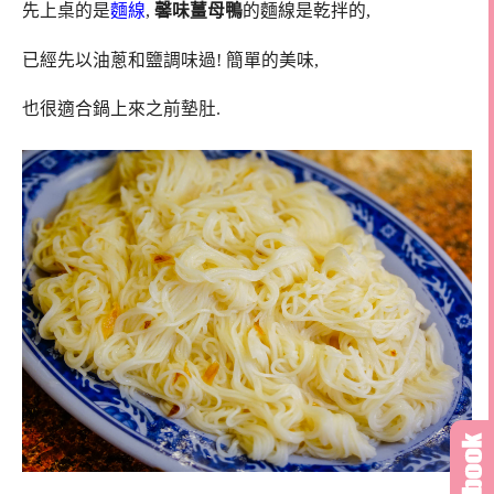
先上桌的是
麵線
,
馨味薑母鴨
的麵線是乾拌的,
已經先以油蔥和鹽調味過! 簡單的美味,
也很適合鍋上來之前墊肚.