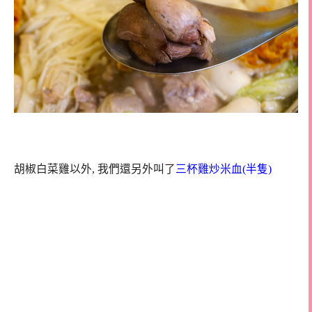
胡椒白菜雞以外, 我們還另外叫了
三杯雞炒米血(半隻)