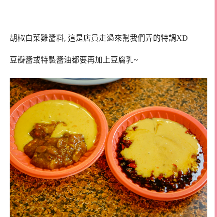
胡椒白菜雞醬料, 這是店員走過來幫我們弄的特調XD
豆瓣醬或特製醬油都要再加上豆腐乳~