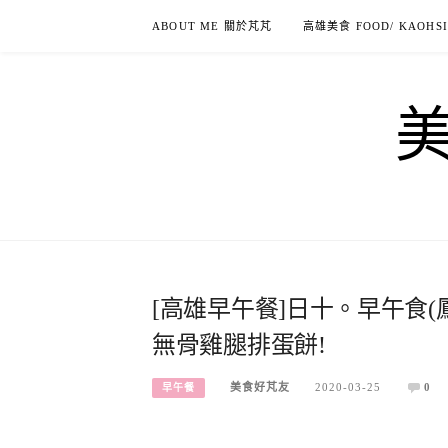
Skip
ABOUT ME 關於芃芃
高雄美食 FOOD/ KAOHS
to
content
[高雄早午餐]日十。早午食(
無骨雞腿排蛋餅!
美食好芃友
2020-03-25
0
早午餐