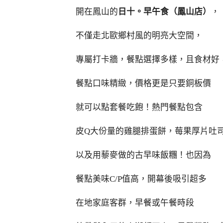
開在鳳山的
日十。早午食（鳳山店）
，
不僅走北歐鄉村風的明亮大空間，
專屬打卡牆，餐點選擇多樣，且食材好
餐點口味精緻，價格更是只要銅板價
就可以點套餐吃飽！熱門餐點包含
皮Q大份量的雞腿排蛋餅，莓果厚片吐
以及用藜麥做的古早味飯糰！也因為
餐點美味C/P值高，開幕後吸引超多
在地家庭客群，早餐或午餐時段