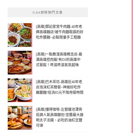
GA4即時熱門文章
[高雄]鄧記家常牛肉麵-40年老
牌高雄麵店!被牛肉麵耽誤的好
吃炸醬麵~必點限量手工粗麵
[高雄]一點散漫高雄概念店-最
潮高雄控肉飯!有DJ的高雄中
式餐館！咚滋咚滋氣氛超嗨
[高雄]巴木茶坊-高雄近40年老
店泡沫紅茶簡餐~神級好吃炸
雞腿麵!低消85元不限用餐時間
[高雄]懂得咖啡-左營蓮池潭旁
低調人氣高雄麵包!塗醬最大器
明太子法國、必吃奶油紅豆鹽
可頌