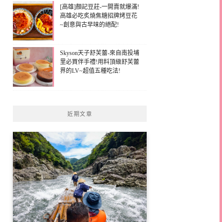
[高雄]顏記豆莊-一開賣就爆滿!
高雄必吃炙燒焦糖招牌烤豆花
~創意與古早味的絕配!
Skyson天子舒芙蕾-來自南投埔
里必買伴手禮!用料頂級舒芙蕾
界的LV~超值五種吃法!
近期文章