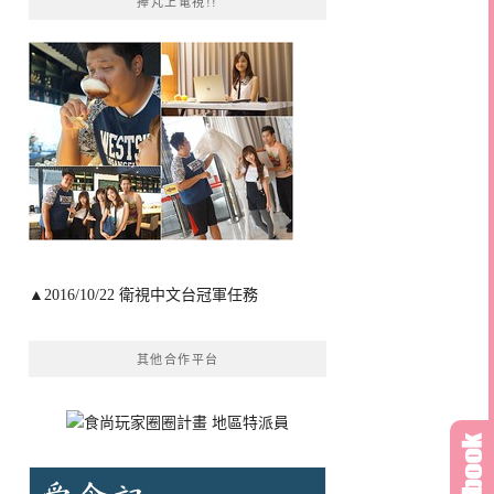
捧芃上電視!!
▲2016/10/22 衛視中文台冠軍任務
其他合作平台