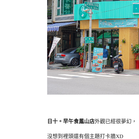
日十。早午食鳳山店
外觀已經很夢幻，
沒想到裡頭還有個主題打卡牆XD