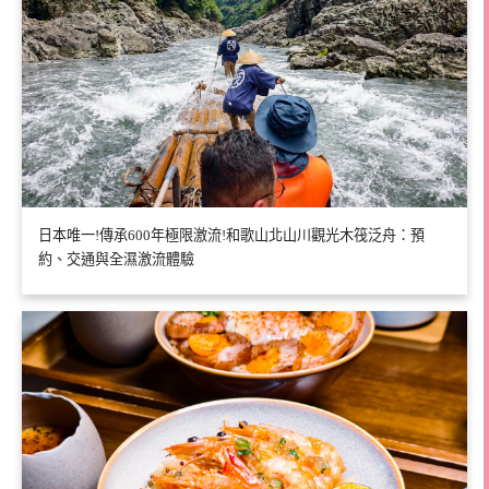
日本唯一!傳承600年極限激流!和歌山北山川觀光木筏泛舟：預
約、交通與全濕激流體驗