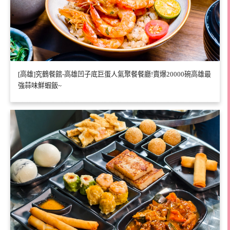
[高雄]究鶴餐館-高雄凹子底巨蛋人氣聚餐餐廳!賣爆20000碗高雄最
強蒜味鮮蝦飯~