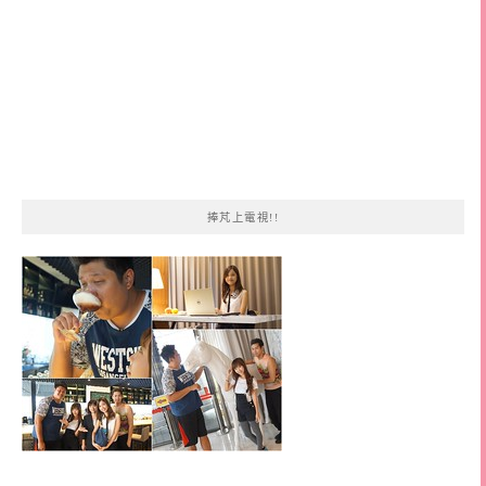
捧芃上電視!!