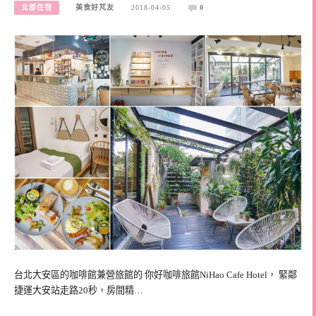
北部住宿
美食好芃友
2018-04-05
0
台北大安區的咖啡館兼營旅館的 你好咖啡旅館NiHao Cafe Hotel， 緊鄰
捷運大安站走路20秒，房間精…