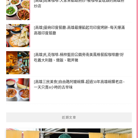
[高雄]雨果咖啡-大家來都點熱炒?被咖啡宴耽誤的高雄熱
炒店
[高雄]曼納印度餐廳-高雄最爆餡起司印度烤餅~每天爆滿
高雄印度餐廳
[高雄]札克咖啡-楠梓藍田公園旁南美風格餐館咖啡廳!好
吃義大利麵、燉飯、戰斧豬
[高雄三民美食]自由路阿嬤碗粿-超過50年高雄碗粿老店~
一天只賣4小時的古早味
近期文章