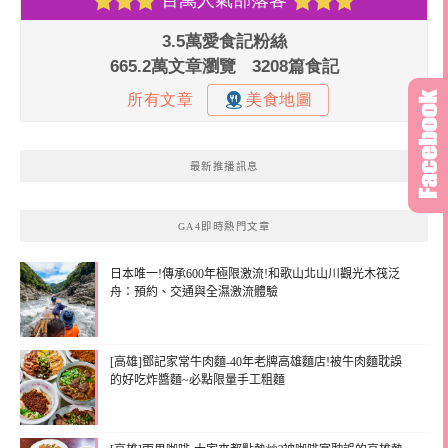
最新推播訊息
GA4即時熱門文章
日本唯一!傳承600年極限激流!和歌山北山川觀光木筏泛
舟：預約、交通與全濕激流體驗
[高雄]鄧記家常牛肉麵-40年老牌高雄麵店!被牛肉麵耽誤
的好吃炸醬麵~必點限量手工粗麵