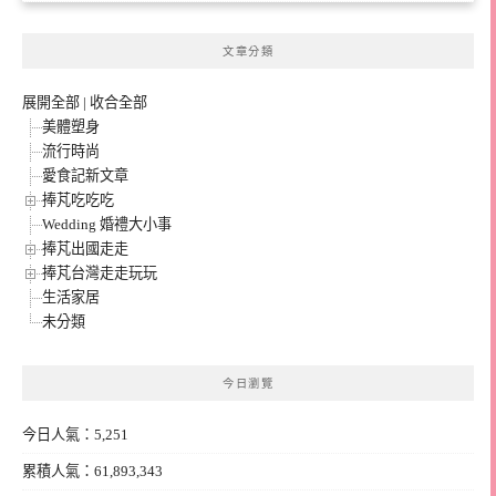
文章分類
展開全部
|
收合全部
美體塑身
流行時尚
愛食記新文章
捧芃吃吃吃
Wedding 婚禮大小事
捧芃出國走走
捧芃台灣走走玩玩
生活家居
未分類
今日瀏覽
今日人氣：5,251
累積人氣：61,893,343