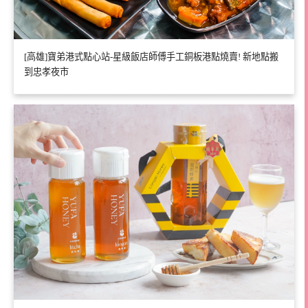
[高雄]寶弟港式點心站-星級飯店師傅手工銅板港點燒賣! 新地點搬
到忠孝夜市