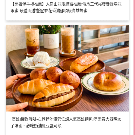
【高雄伴手禮推薦】大崗山龍眼蜂蜜推薦!傳承三代裕發養蜂場龍
眼蜜!最體面送禮選擇!花香濃郁頂級高雄蜂蜜
[高雄]懂得咖啡-左營蓮池潭旁低調人氣高雄麵包!塗醬最大器明太
子法國、必吃奶油紅豆鹽可頌