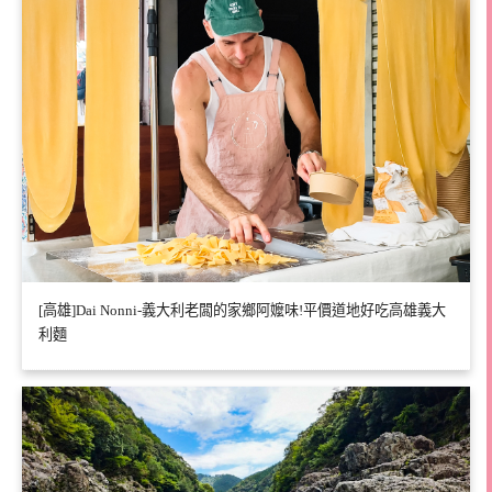
[高雄]Dai Nonni-義大利老闆的家鄉阿嬤味!平價道地好吃高雄義大
利麵