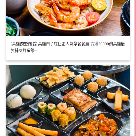
[高雄]究鶴餐館-高雄凹子底巨蛋人氣聚餐餐廳!賣爆20000碗高雄最
強蒜味鮮蝦飯~