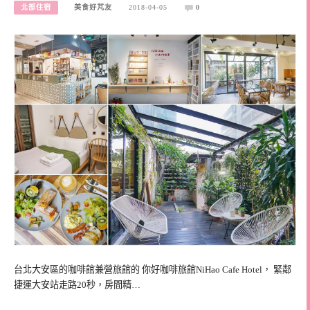
北部住宿
美食好芃友
2018-04-05
0
台北大安區的咖啡館兼營旅館的 你好咖啡旅館NiHao Cafe Hotel， 緊鄰
捷運大安站走路20秒，房間精…