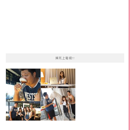
捧芃上電視!!