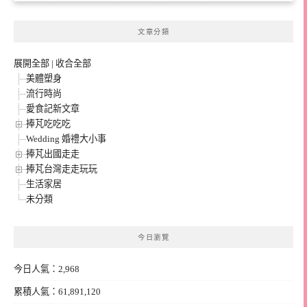
文章分類
展開全部
|
收合全部
美體塑身
流行時尚
愛食記新文章
捧芃吃吃吃
Wedding 婚禮大小事
捧芃出國走走
捧芃台灣走走玩玩
生活家居
未分類
今日瀏覽
今日人氣：2,968
累積人氣：61,891,120