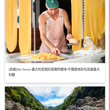
[高雄]Dai Nonni-義大利老闆的家鄉阿嬤味!平價道地好吃高雄義大
利麵