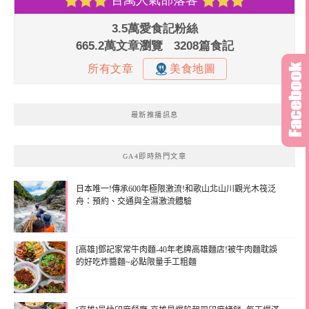
最新推播訊息
GA4即時熱門文章
日本唯一!傳承600年極限激流!和歌山北山川觀光木筏泛
舟：預約、交通與全濕激流體驗
[高雄]鄧記家常牛肉麵-40年老牌高雄麵店!被牛肉麵耽誤
的好吃炸醬麵~必點限量手工粗麵