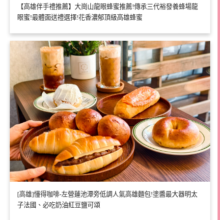
【高雄伴手禮推薦】大崗山龍眼蜂蜜推薦!傳承三代裕發養蜂場龍
眼蜜!最體面送禮選擇!花香濃郁頂級高雄蜂蜜
[高雄]懂得咖啡-左營蓮池潭旁低調人氣高雄麵包!塗醬最大器明太
子法國、必吃奶油紅豆鹽可頌