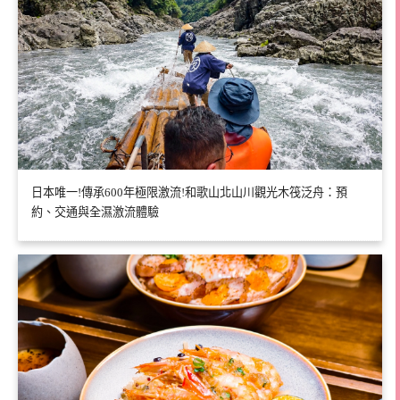
日本唯一!傳承600年極限激流!和歌山北山川觀光木筏泛舟：預
約、交通與全濕激流體驗