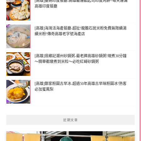
[高雄]曼納印度餐廳-高雄最爆餡起司印度烤餅~每天爆滿
高雄印度餐廳
[高雄]海灣活海產餐廳-超扯!龍膽石斑米粉免費無限續湯
續米粉!傳奇高雄老字號海產店
[高雄]翁鄉記潮州砂鍋粥-最老牌高雄砂鍋粥!現煮30分鐘
～精華都燉煮到米粒～必吃紅蟳砂鍋粥
[高雄]鄭家粉圓古早冰-超過50年高雄古早味粉圓冰!熟客
必加蜜鳳梨
近期文章