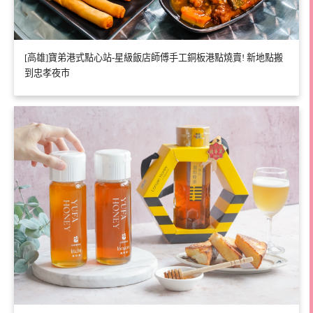
[高雄]寶弟港式點心站-星級飯店師傅手工銅板港點燒賣! 新地點搬
到忠孝夜市