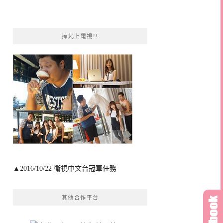
捧芃上電視!!
▲2016/10/22 衛視中文台冠軍任務
其他合作平台