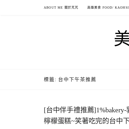
Skip
ABOUT ME 關於芃芃
高雄美食 FOOD/ KAOHS
to
content
標籤:
台中下午茶推薦
[台中伴手禮推薦]1%bake
檸檬蛋糕~笑著吃完的台中