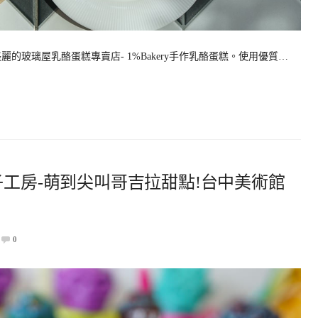
的玻璃屋乳酪蛋糕專賣店- 1%Bakery手作乳酪蛋糕。使用優質…
子工房-萌到尖叫哥吉拉甜點!台中美術館
0