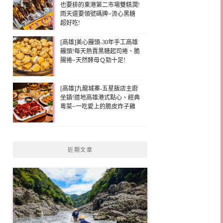
也要排的東港第二市場雙糕潤!
雨天還要領號碼牌~流心黑糖
超好吃!
[高雄]美心饅頭-30年手工高雄
饅頭!每天熱賣黑糖起司捲、脆
腸捲~天然酵母Ｑ勁十足!
[高雄]九龍城寨-五星飯店主廚
坐鎮!道地高雄港式點心、經典
粵菜~一吃愛上的脆皮炸子雞
近期文章