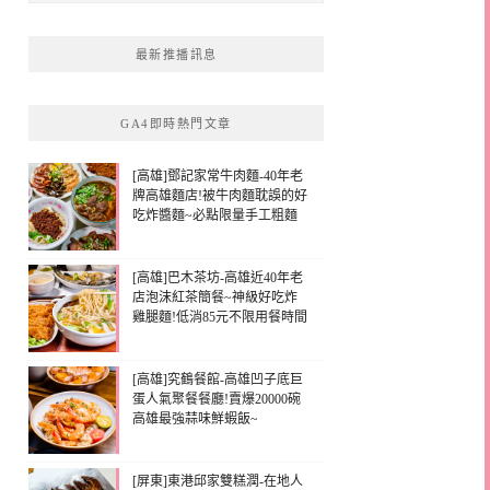
最新推播訊息
GA4即時熱門文章
[高雄]鄧記家常牛肉麵-40年老
牌高雄麵店!被牛肉麵耽誤的好
吃炸醬麵~必點限量手工粗麵
[高雄]巴木茶坊-高雄近40年老
店泡沫紅茶簡餐~神級好吃炸
雞腿麵!低消85元不限用餐時間
[高雄]究鶴餐館-高雄凹子底巨
蛋人氣聚餐餐廳!賣爆20000碗
高雄最強蒜味鮮蝦飯~
[屏東]東港邱家雙糕潤-在地人