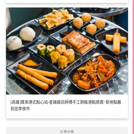
[高雄]寶弟港式點心站-星級飯店師傅手工銅板港點燒賣! 新地點搬
到忠孝夜市
文章分類