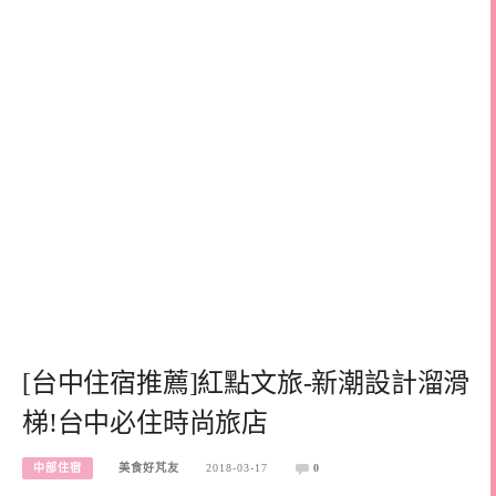
[台中住宿推薦]紅點文旅-新潮設計溜滑
梯!台中必住時尚旅店
中部住宿
美食好芃友
2018-03-17
0