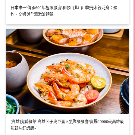
日本唯一!傳承600年極限激流!和歌山北山川觀光木筏泛舟：預
約、交通與全濕激流體驗
[高雄]究鶴餐館-高雄凹子底巨蛋人氣聚餐餐廳!賣爆20000碗高雄最
強蒜味鮮蝦飯~