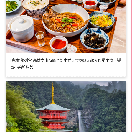
[高雄]麟粥宮-高雄文山特區全新中式定食!298元起大份量主食、豐
富小菜和湯品!