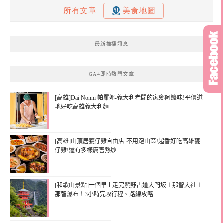
最新推播訊息
GA4即時熱門文章
[高雄]Dai Nonni 帕羅娜-義大利老闆的家鄉阿嬤味!平價道
地好吃高雄義大利麵
[高雄]山頂居甕仔雞自由店-不用跑山區!超香好吃高雄甕
仔雞!還有多樣厲害熱炒
[和歌山景點]一個早上走完熊野古道大門坂＋那智大社＋
那智瀑布！3小時完攻行程、路線攻略