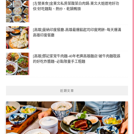
[左營美食]金東北私房菜酸菜白肉鍋-東北大姐道地好功
伕!好吃麵點、熱炒、乾鍋鴨頭
[高雄]曼納印度餐廳-高雄最爆餡起司印度烤餅~每天爆滿
高雄印度餐廳
[高雄]鄧記家常牛肉麵-40年老牌高雄麵店!被牛肉麵耽誤
的好吃炸醬麵~必點限量手工粗麵
近期文章