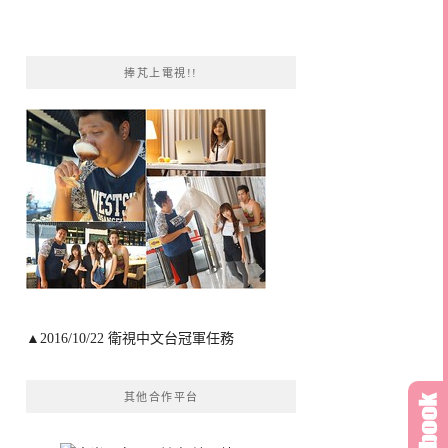
捧芃上電視!!
▲2016/10/22 衛視中文台冠軍任務
其他合作平台