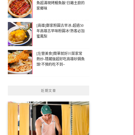
魚超滿現烤鰻魚飯!日籍主廚的
家鄉味
[高雄]鄭家粉圓古早冰-超過50
年高雄古早味粉圓冰!熟客必加
蜜鳳梨
[左營美食]簡單就好川菜家常
熱炒-隱藏版超好吃高雄砂鍋魚
頭!不預約吃不到~
近期文章