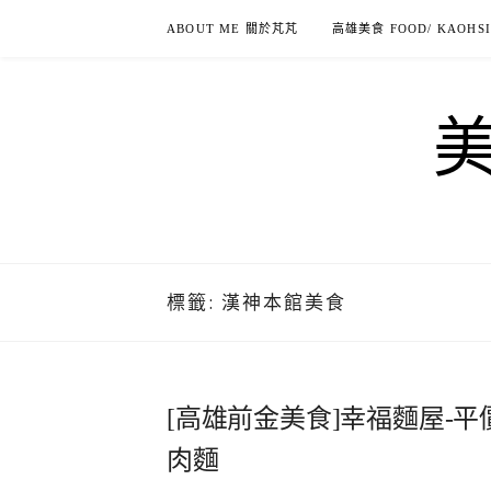
Skip
ABOUT ME 關於芃芃
高雄美食 FOOD/ KAOHS
to
content
標籤:
漢神本館美食
[高雄前金美食]幸福麵屋-
肉麵