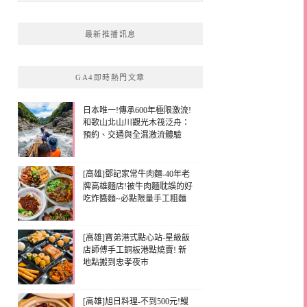
最新推播訊息
GA4即時熱門文章
日本唯一!傳承600年極限激流!
和歌山北山川觀光木筏泛舟：
預約、交通與全濕激流體驗
[高雄]鄧記家常牛肉麵-40年老
牌高雄麵店!被牛肉麵耽誤的好
吃炸醬麵~必點限量手工粗麵
[高雄]寶弟港式點心站-星級飯
店師傅手工銅板港點燒賣! 新
地點搬到忠孝夜市
[高雄]旭日料理-不到500元!鰻