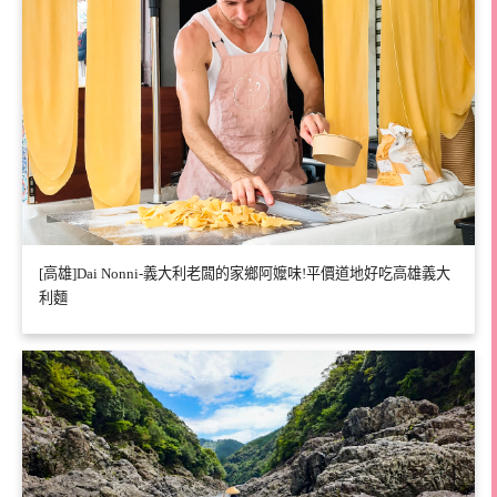
[高雄]Dai Nonni-義大利老闆的家鄉阿嬤味!平價道地好吃高雄義大
利麵