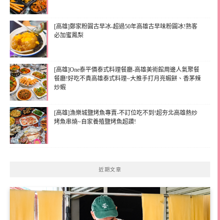
[高雄]鄭家粉圓古早冰-超過50年高雄古早味粉圓冰!熟客
必加蜜鳳梨
[高雄]One泰平價泰式料理餐廳-高雄美術館周邊人氣聚餐
餐廳!好吃不貴高雄泰式料理~大推手打月亮蝦餅、香茅辣
炒蝦
[高雄]漁樂城鹽烤魚專賣-不訂位吃不到!超夯北高雄熱炒
烤魚串燒~自家養殖鹽烤魚超讚!
近期文章