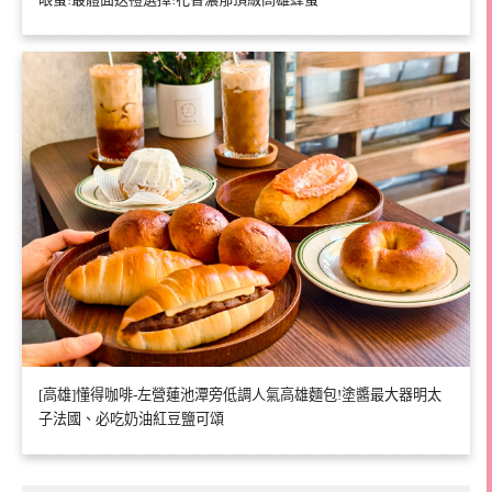
[高雄]懂得咖啡-左營蓮池潭旁低調人氣高雄麵包!塗醬最大器明太
子法國、必吃奶油紅豆鹽可頌