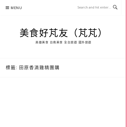
Skip
MENU
to
content
美食好芃友（芃芃）
高雄美食 台南美食 全台旅遊 國外旅遊
標籤:
田原香滴雞精團購