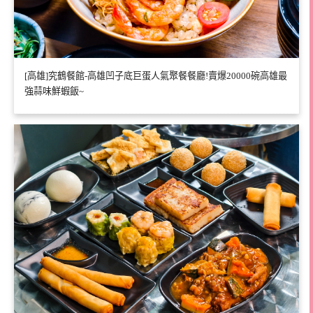
[高雄]究鶴餐館-高雄凹子底巨蛋人氣聚餐餐廳!賣爆20000碗高雄最
強蒜味鮮蝦飯~