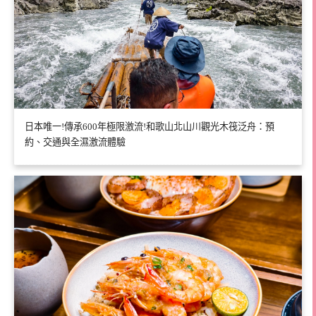
日本唯一!傳承600年極限激流!和歌山北山川觀光木筏泛舟：預
約、交通與全濕激流體驗