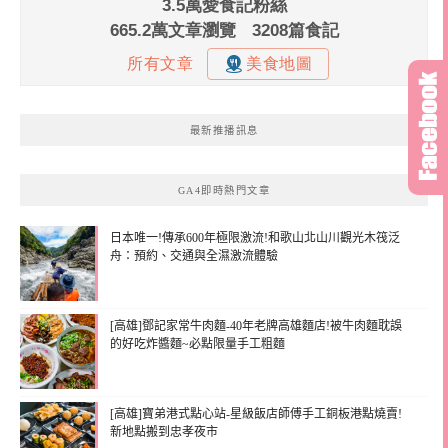
最新推播訊息
GA4即時熱門文章
日本唯一!傳承600年極限激流!和歌山北山川觀光木筏泛
舟：預約、交通與全濕激流體驗
[高雄]鄧記家常牛肉麵-40年老牌高雄麵店!被牛肉麵耽誤
的好吃炸醬麵~必點限量手工粗麵
[高雄]寶弟港式點心站-星級飯店師傅手工銅板港點燒賣!
新地點搬到忠孝夜市