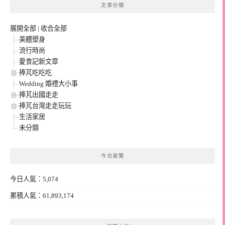
文章分類
展開全部
|
收合全部
美體塑身
流行時尚
愛食記新文章
捧芃吃吃吃
Wedding 婚禮大小事
捧芃出國走走
捧芃台灣走走玩玩
生活家居
未分類
今日瀏覽
今日人氣：5,074
累積人氣：61,893,174