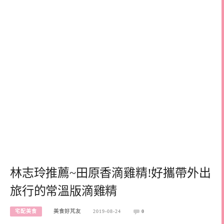
林志玲推薦~田原香滴雞精!好攜帶外出
旅行的常溫版滴雞精
宅配美食
美食好芃友
2019-08-24
0