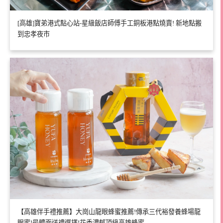
[高雄]寶弟港式點心站-星級飯店師傅手工銅板港點燒賣! 新地點搬
到忠孝夜市
【高雄伴手禮推薦】大崗山龍眼蜂蜜推薦!傳承三代裕發養蜂場龍
眼蜜!最體面送禮選擇!花香濃郁頂級高雄蜂蜜