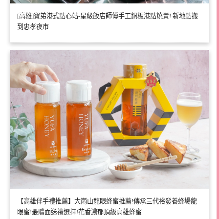
[高雄]寶弟港式點心站-星級飯店師傅手工銅板港點燒賣! 新地點搬
到忠孝夜市
【高雄伴手禮推薦】大崗山龍眼蜂蜜推薦!傳承三代裕發養蜂場龍
眼蜜!最體面送禮選擇!花香濃郁頂級高雄蜂蜜