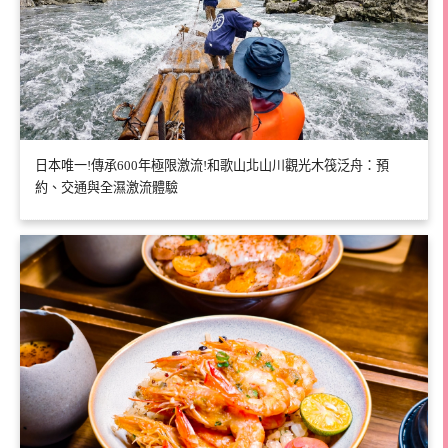
日本唯一!傳承600年極限激流!和歌山北山川觀光木筏泛舟：預
約、交通與全濕激流體驗