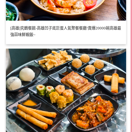
[高雄]究鶴餐館-高雄凹子底巨蛋人氣聚餐餐廳!賣爆20000碗高雄最
強蒜味鮮蝦飯~