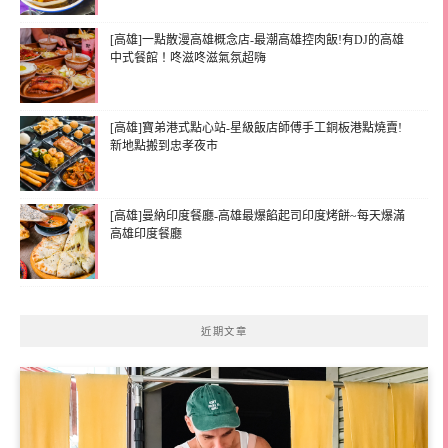
[高雄]一點散漫高雄概念店-最潮高雄控肉飯!有DJ的高雄
中式餐館！咚滋咚滋氣氛超嗨
[高雄]寶弟港式點心站-星級飯店師傅手工銅板港點燒賣!
新地點搬到忠孝夜市
[高雄]曼納印度餐廳-高雄最爆餡起司印度烤餅~每天爆滿
高雄印度餐廳
近期文章