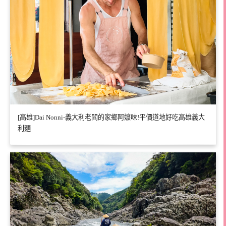
[高雄]Dai Nonni-義大利老闆的家鄉阿嬤味!平價道地好吃高雄義大
利麵