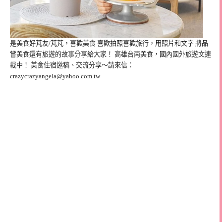
是美食好芃友/芃芃，喜歡美食 喜歡拍照喜歡旅行，用照片和文字 將品
嘗美食還有旅遊的故事分享給大家！ 高雄台南美食，國內國外旅遊文連
載中！ 美食住宿邀稿、交流分享～請來信：
crazycrazyangela@yahoo.com.tw