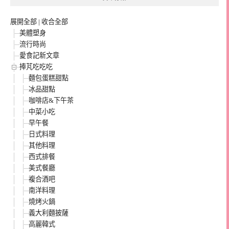
展開全部
|
收合全部
美體塑身
流行時尚
愛食記新文章
捧芃吃吃吃
麵包蛋糕甜點
冰品甜點
咖啡店&下午茶
中菜小吃
早午餐
日式料理
其他料理
西式排餐
美式餐廳
複合酒吧
南洋料理
燒烤火鍋
義大利麵披薩
高麗韓式