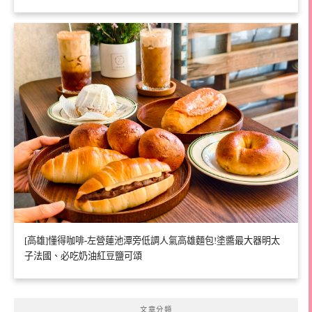
[高雄]懂得咖啡-左營蓮池潭旁低調人氣高雄麵包!塗醬最大器明太
子法國、必吃奶油紅豆鹽可頌
文章分類