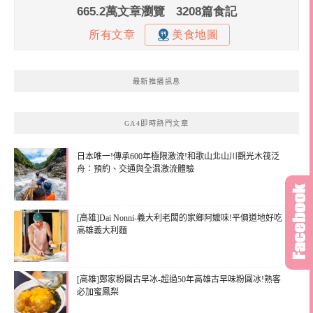
最新推播訊息
GA4即時熱門文章
日本唯一!傳承600年極限激流!和歌山北山川觀光木筏泛
舟：預約、交通與全濕激流體驗
[高雄]Dai Nonni-義大利老闆的家鄉阿嬤味!平價道地好吃
高雄義大利麵
[高雄]鄭家粉圓古早冰-超過50年高雄古早味粉圓冰!熟客
必加蜜鳳梨