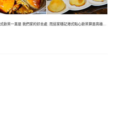
港式飲茶一直是 我們家的好去處. 而這家穩記港式點心飲茶算是高雄…