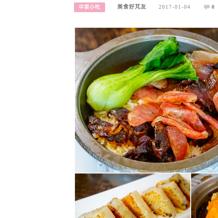
美食好芃友
2017-01-04
0
中菜小吃