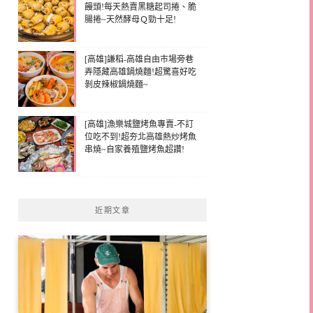
饅頭!每天熱賣黑糖起司捲、脆
腸捲~天然酵母Ｑ勁十足!
[高雄]謙稻-高雄自由市場旁巷
弄隱藏高雄鍋燒麵!超驚喜好吃
剝皮辣椒鍋燒麵~
[高雄]漁樂城鹽烤魚專賣-不訂
位吃不到!超夯北高雄熱炒烤魚
串燒~自家養殖鹽烤魚超讚!
近期文章