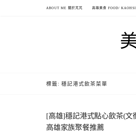
Skip
ABOUT ME 關於芃芃
高雄美食 FOOD/ KAOHS
to
content
標籤:
穩記港式飲茶菜單
[高雄]穩記港式點心飲茶(文
高雄家族聚餐推薦