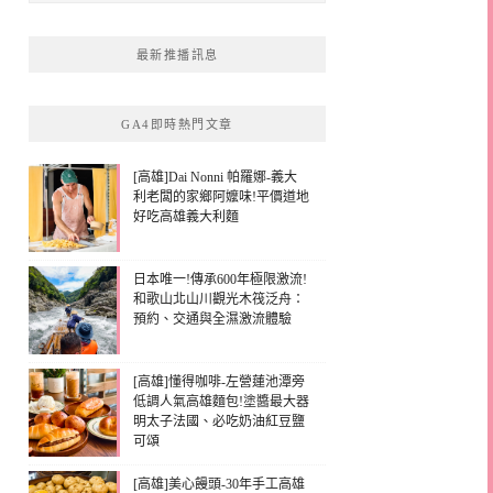
最新推播訊息
GA4即時熱門文章
[高雄]Dai Nonni 帕羅娜-義大
利老闆的家鄉阿嬤味!平價道地
好吃高雄義大利麵
日本唯一!傳承600年極限激流!
和歌山北山川觀光木筏泛舟：
預約、交通與全濕激流體驗
[高雄]懂得咖啡-左營蓮池潭旁
低調人氣高雄麵包!塗醬最大器
明太子法國、必吃奶油紅豆鹽
可頌
[高雄]美心饅頭-30年手工高雄