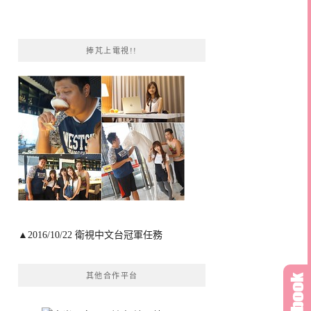
捧芃上電視!!
▲2016/10/22 衛視中文台冠軍任務
其他合作平台