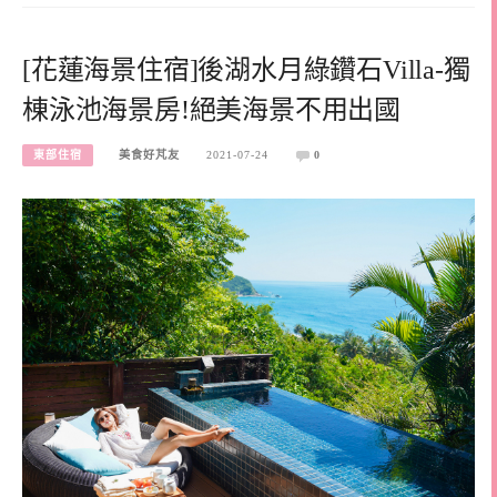
[花蓮海景住宿]後湖水月綠鑽石Villa-獨
棟泳池海景房!絕美海景不用出國
東部住宿
美食好芃友
2021-07-24
0