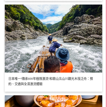
日本唯一!傳承600年極限激流!和歌山北山川觀光木筏泛舟：預
約、交通與全濕激流體驗