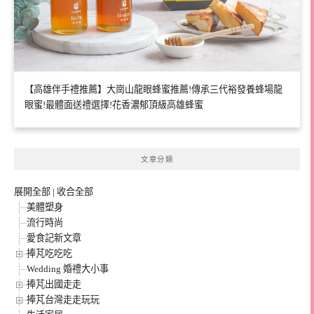
【高雄伴手禮推薦】大崗山龍眼蜂蜜推薦!傳承三代裕發養蜂場龍
眼蜜!最體面送禮選擇!花香濃郁頂級高雄蜂蜜
文章分類
展開全部
|
收合全部
美體塑身
流行時尚
愛食記新文章
捧芃吃吃吃
Wedding 婚禮大小事
捧芃出國走走
捧芃台灣走走玩玩