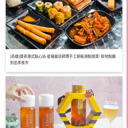
[高雄]寶弟港式點心站-星級飯店師傅手工銅板港點燒賣! 新地點搬
到忠孝夜市