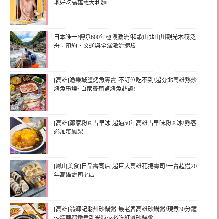
地好吃高雄義大利麵
日本唯一!傳承600年極限激流!和歌山北山川觀光木筏泛
舟：預約、交通與全濕激流體驗
[高雄]漁樂城鹽烤魚專賣-不訂位吃不到!超夯北高雄熱炒
烤魚串燒~自家養殖鹽烤魚超讚!
[高雄]鄭家粉圓古早冰-超過50年高雄古早味粉圓冰!熟客
必加蜜鳳梨
[鳳山美食]日品壽司店-超巨大高雄花捲壽司!一賣超過20
年高雄壽司老店
[高雄]翁鄉記潮州砂鍋粥-最老牌高雄砂鍋粥!現煮30分鐘
～精華都燉煮到米粒～必吃紅蟳砂鍋粥