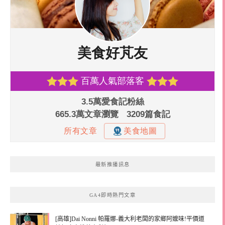
最新推播訊息
GA4即時熱門文章
[高雄]Dai Nonni 帕羅娜-義大利老闆的家鄉阿嬤味!平價道