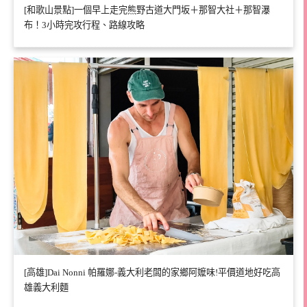
[和歌山景點]一個早上走完熊野古道大門坂＋那智大社＋那智瀑
布！3小時完攻行程、路線攻略
[高雄]Dai Nonni 帕羅娜-義大利老闆的家鄉阿嬤味!平價道地好吃高
雄義大利麵