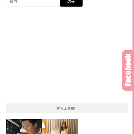
尋
關
鍵
字:
捧芃上電視!!