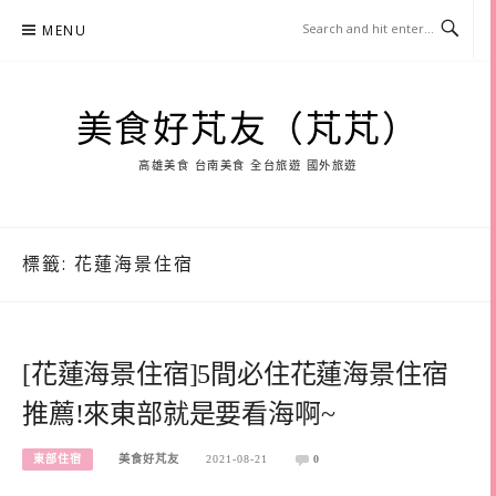
Skip
MENU
to
content
美食好芃友（芃芃）
高雄美食 台南美食 全台旅遊 國外旅遊
標籤:
花蓮海景住宿
[花蓮海景住宿]5間必住花蓮海景住宿
推薦!來東部就是要看海啊~
東部住宿
美食好芃友
2021-08-21
0