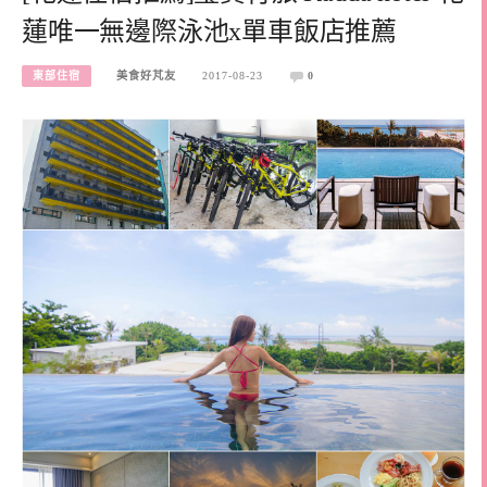
蓮唯一無邊際泳池x單車飯店推薦
東部住宿
美食好芃友
2017-08-23
0