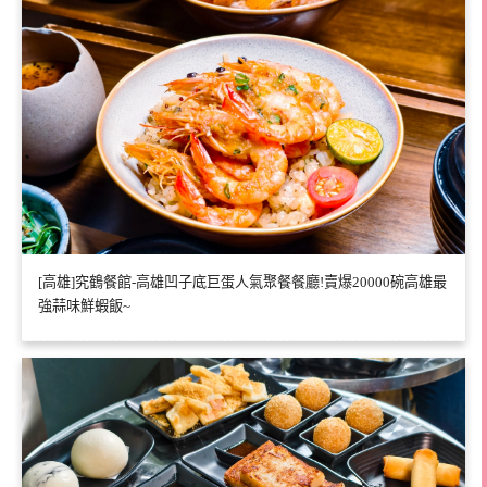
[高雄]究鶴餐館-高雄凹子底巨蛋人氣聚餐餐廳!賣爆20000碗高雄最
強蒜味鮮蝦飯~