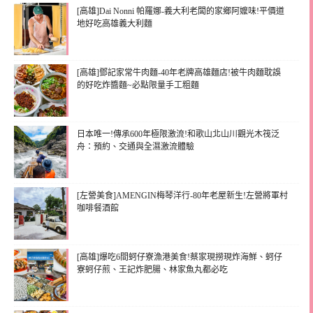
[高雄]Dai Nonni 帕羅娜-義大利老闆的家鄉阿嬤味!平價道
地好吃高雄義大利麵
[高雄]鄧記家常牛肉麵-40年老牌高雄麵店!被牛肉麵耽誤
的好吃炸醬麵~必點限量手工粗麵
日本唯一!傳承600年極限激流!和歌山北山川觀光木筏泛
舟：預約、交通與全濕激流體驗
[左營美食]AMENGIN梅琴洋行-80年老屋新生!左營將軍村
咖啡餐酒館
[高雄]爆吃6間蚵仔寮漁港美食!蔡家現撈現炸海鮮、蚵仔
寮蚵仔煎、王記炸肥腸、林家魚丸都必吃