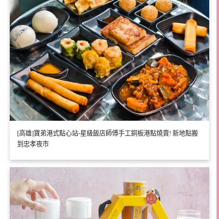
[高雄]寶弟港式點心站-星級飯店師傅手工銅板港點燒賣! 新地點搬
到忠孝夜市