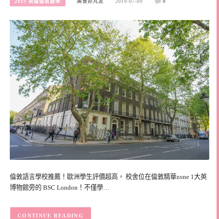
2019 英國倫敦遊學
美食好芃友
2019-07-09
0
倫敦語言學校推薦！歐洲學生評價超高， 校舍位在倫敦精華zone 1大英
博物館旁的 BSC London！不僅學…
CONTINUE READING