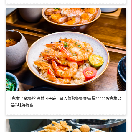
[高雄]究鶴餐館-高雄凹子底巨蛋人氣聚餐餐廳!賣爆20000碗高雄最
強蒜味鮮蝦飯~