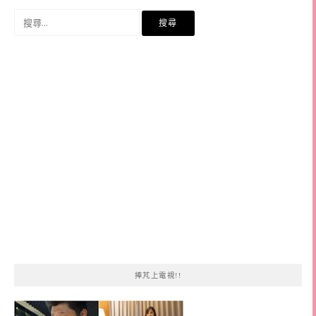
搜
尋
關
鍵
字:
捧芃上電視!!