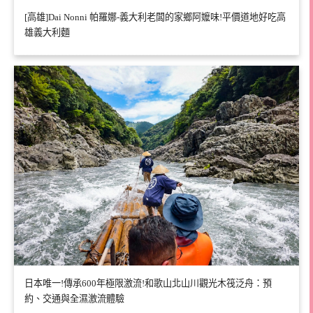
[高雄]Dai Nonni 帕羅娜-義大利老闆的家鄉阿嬤味!平價道地好吃高
雄義大利麵
日本唯一!傳承600年極限激流!和歌山北山川觀光木筏泛舟：預
約、交通與全濕激流體驗