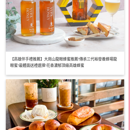
【高雄伴手禮推薦】大崗山龍眼蜂蜜推薦!傳承三代裕發養蜂場龍
眼蜜!最體面送禮選擇!花香濃郁頂級高雄蜂蜜