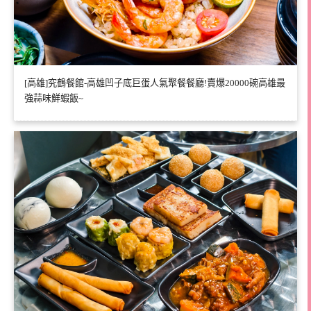
[高雄]究鶴餐館-高雄凹子底巨蛋人氣聚餐餐廳!賣爆20000碗高雄最
強蒜味鮮蝦飯~