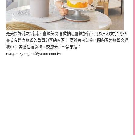
是美食好芃友/芃芃，喜歡美食 喜歡拍照喜歡旅行，用照片和文字 將品
嘗美食還有旅遊的故事分享給大家！ 高雄台南美食，國內國外旅遊文連
載中！ 美食住宿邀稿、交流分享～請來信：
crazycrazyangela@yahoo.com.tw