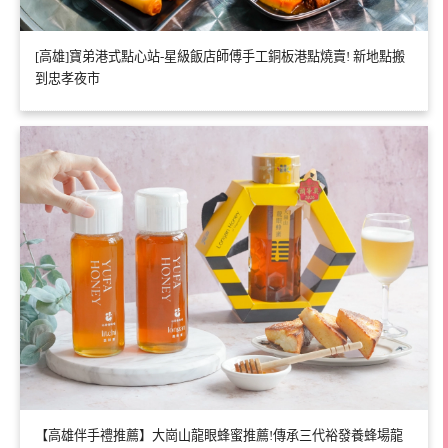
[高雄]寶弟港式點心站-星級飯店師傅手工銅板港點燒賣! 新地點搬
到忠孝夜市
【高雄伴手禮推薦】大崗山龍眼蜂蜜推薦!傳承三代裕發養蜂場龍