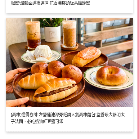
眼蜜!最體面送禮選擇!花香濃郁頂級高雄蜂蜜
[高雄]懂得咖啡-左營蓮池潭旁低調人氣高雄麵包!塗醬最大器明太
子法國、必吃奶油紅豆鹽可頌