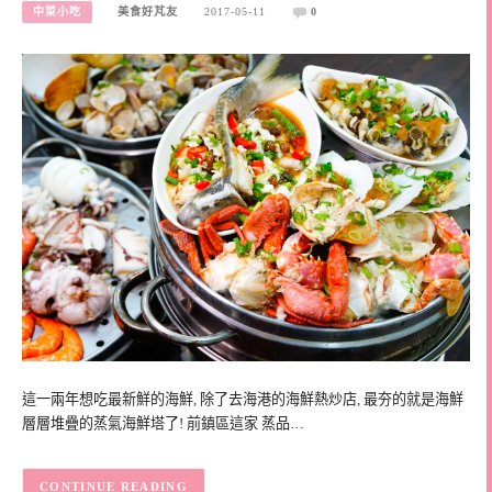
中菜小吃
美食好芃友
2017-05-11
0
這一兩年想吃最新鮮的海鮮, 除了去海港的海鮮熱炒店, 最夯的就是海鮮
層層堆疊的蒸氣海鮮塔了! 前鎮區這家 蒸品…
CONTINUE READING