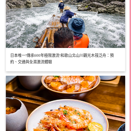
日本唯一!傳承600年極限激流!和歌山北山川觀光木筏泛舟：預
約、交通與全濕激流體驗