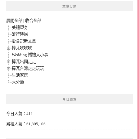
文章分類
展開全部
|
收合全部
美體塑身
流行時尚
愛食記新文章
捧芃吃吃吃
Wedding 婚禮大小事
捧芃出國走走
捧芃台灣走走玩玩
生活家居
未分類
今日瀏覽
今日人氣：411
累積人氣：61,895,106