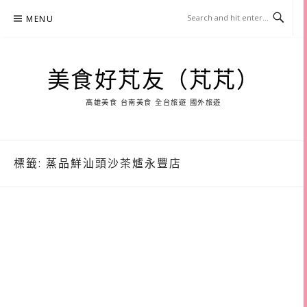
Skip
MENU
to
content
美食好芃友（芃芃）
高雄美食 台南美食 全台旅遊 國外旅遊
標籤:
蒸品鮮汕頭沙茶爐永豐店