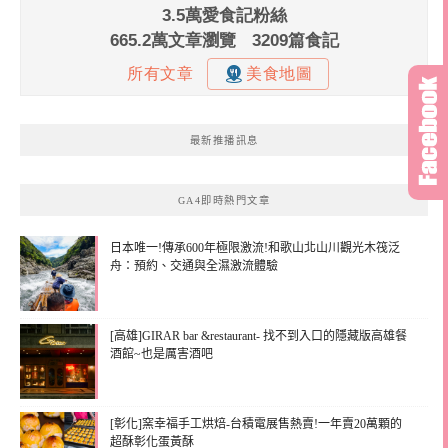
最新推播訊息
GA4即時熱門文章
日本唯一!傳承600年極限激流!和歌山北山川觀光木筏泛
舟：預約、交通與全濕激流體驗
[高雄]GIRAR bar &restaurant- 找不到入口的隱藏版高雄餐
酒館~也是厲害酒吧
[彰化]窯幸福手工烘焙-台積電展售熱賣!一年賣20萬顆的
超酥彰化蛋黃酥