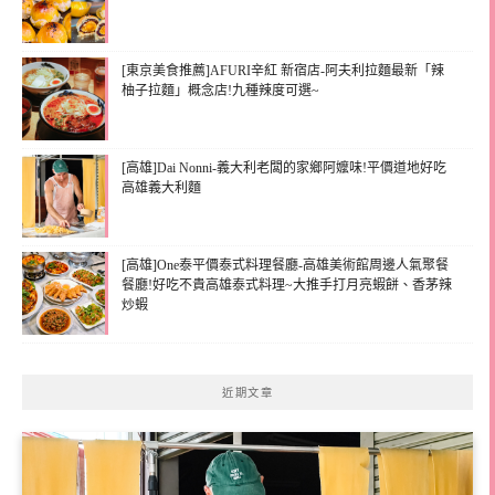
[東京美食推薦]AFURI辛紅 新宿店-阿夫利拉麵最新「辣
柚子拉麵」概念店!九種辣度可選~
[高雄]Dai Nonni-義大利老闆的家鄉阿嬤味!平價道地好吃
高雄義大利麵
[高雄]One泰平價泰式料理餐廳-高雄美術館周邊人氣聚餐
餐廳!好吃不貴高雄泰式料理~大推手打月亮蝦餅、香茅辣
炒蝦
近期文章