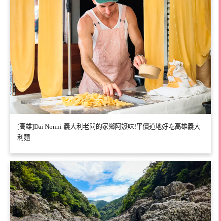
[高雄]Dai Nonni-義大利老闆的家鄉阿嬤味!平價道地好吃高雄義大
利麵