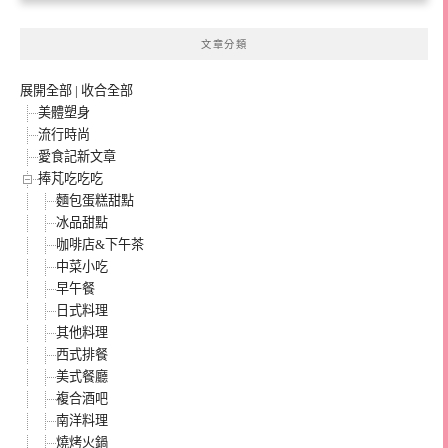
文章分類
展開全部
|
收合全部
美體塑身
流行時尚
愛食記新文章
捧芃吃吃吃
麵包蛋糕甜點
冰品甜點
咖啡店&下午茶
中菜小吃
早午餐
日式料理
其他料理
西式排餐
美式餐廳
複合酒吧
南洋料理
燒烤火鍋