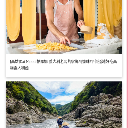
[高雄]Dai Nonni 帕羅娜-義大利老闆的家鄉阿嬤味!平價道地好吃高
雄義大利麵