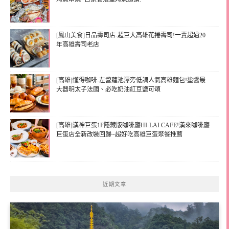
[鳳山美食]日品壽司店-超巨大高雄花捲壽司!一賣超過20
年高雄壽司老店
[高雄]懂得咖啡-左營蓮池潭旁低調人氣高雄麵包!塗醬最
大器明太子法國、必吃奶油紅豆鹽可頌
[高雄]漢神巨蛋1F隱藏版咖啡廳HI-LAI CAFE!漢來咖啡廳
巨蛋店全新改裝回歸~超好吃高雄巨蛋聚餐推薦
近期文章