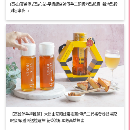
[高雄]寶弟港式點心站-星級飯店師傅手工銅板港點燒賣! 新地點搬
到忠孝夜市
【高雄伴手禮推薦】大崗山龍眼蜂蜜推薦!傳承三代裕發養蜂場龍
眼蜜!最體面送禮選擇!花香濃郁頂級高雄蜂蜜