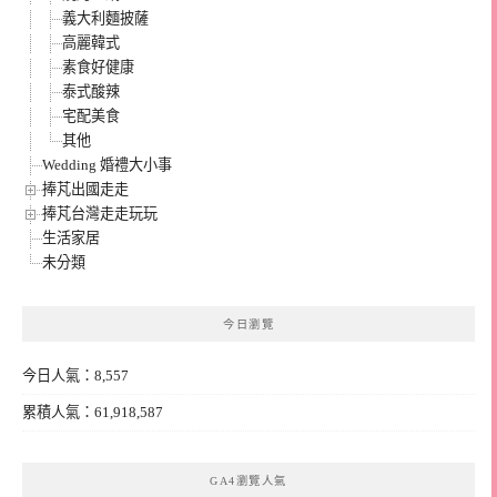
義大利麵披薩
高麗韓式
素食好健康
泰式酸辣
宅配美食
其他
Wedding 婚禮大小事
捧芃出國走走
捧芃台灣走走玩玩
生活家居
未分類
今日瀏覽
今日人氣：8,557
累積人氣：61,918,587
GA4瀏覽人氣