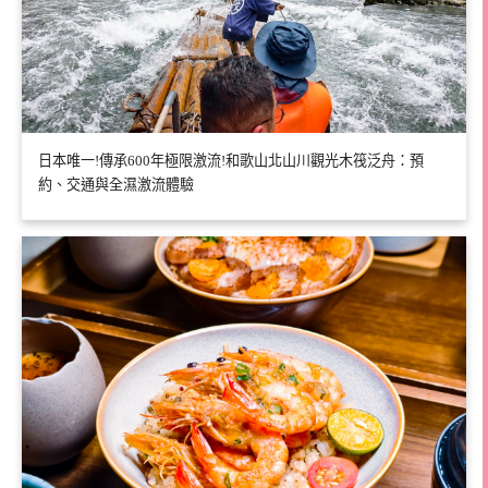
日本唯一!傳承600年極限激流!和歌山北山川觀光木筏泛舟：預
約、交通與全濕激流體驗