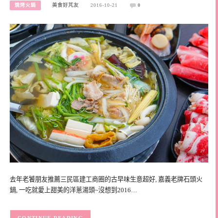
燒烤火鍋
美食好芃友
2016-10-21
0
去年老饕朋友推薦三民區建工商圈的古早味生意超好, 嘉義老牌石頭火
鍋, 一吃就愛上甜美的洋蔥湯頭~沒想到2016…