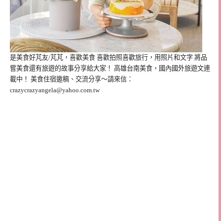
是美食好芃友/芃芃，喜歡美食 喜歡拍照喜歡旅行，用照片和文字 將品
嘗美食還有旅遊的故事分享給大家！ 高雄台南美食，國內國外旅遊文連
載中！ 美食住宿邀稿、交流分享～請來信：
crazycrazyangela@yahoo.com.tw