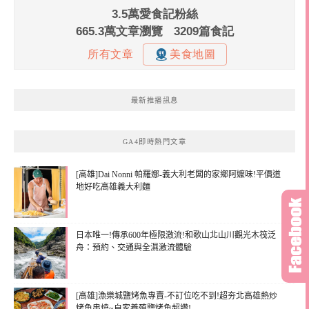
最新推播訊息
GA4即時熱門文章
[高雄]Dai Nonni 帕羅娜-義大利老闆的家鄉阿嬤味!平價道
地好吃高雄義大利麵
日本唯一!傳承600年極限激流!和歌山北山川觀光木筏泛
舟：預約、交通與全濕激流體驗
[高雄]漁樂城鹽烤魚專賣-不訂位吃不到!超夯北高雄熱炒
烤魚串燒~自家養殖鹽烤魚超讚!