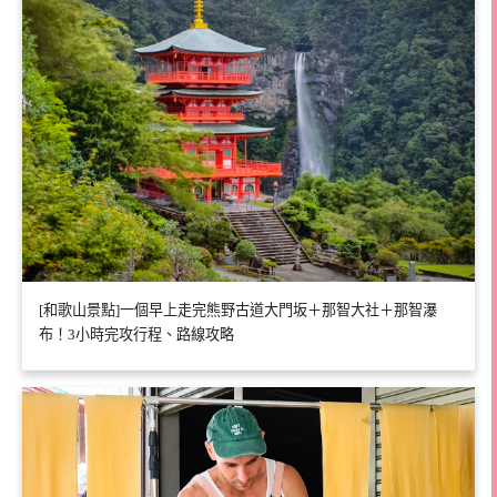
[和歌山景點]一個早上走完熊野古道大門坂＋那智大社＋那智瀑
布！3小時完攻行程、路線攻略