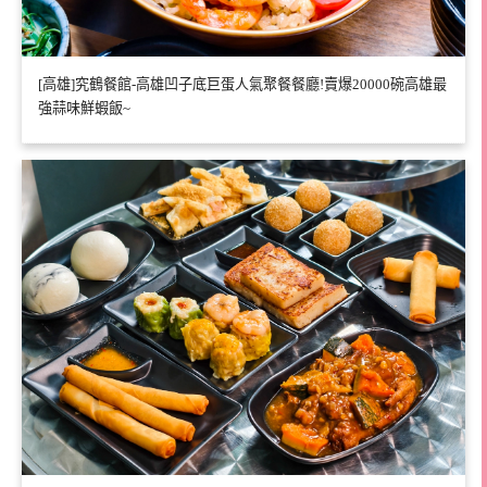
[高雄]究鶴餐館-高雄凹子底巨蛋人氣聚餐餐廳!賣爆20000碗高雄最
強蒜味鮮蝦飯~