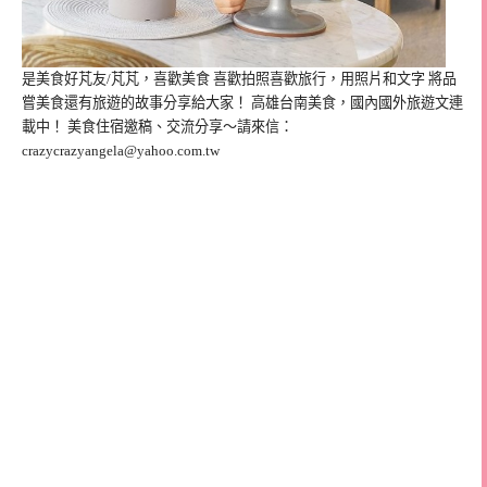
是美食好芃友/芃芃，喜歡美食 喜歡拍照喜歡旅行，用照片和文字 將品
嘗美食還有旅遊的故事分享給大家！ 高雄台南美食，國內國外旅遊文連
載中！ 美食住宿邀稿、交流分享～請來信：
crazycrazyangela@yahoo.com.tw