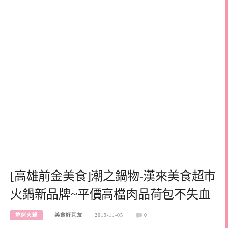
[高雄前金美食]潮之鍋物-漢來美食超市
火鍋新品牌~平價高檔肉品荷包不失血
燒烤火鍋
美食好芃友
2019-11-05
0