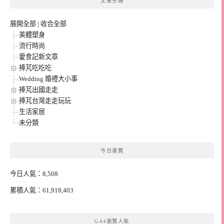
文章分類
展開全部
|
收合全部
美體塑身
流行時尚
愛食記新文章
捧芃吃吃吃
Wedding 婚禮大小事
捧芃出國走走
捧芃台灣走走玩玩
生活家居
未分類
今日瀏覽
今日人氣：8,508
累積人氣：61,918,403
GA4瀏覽人氣