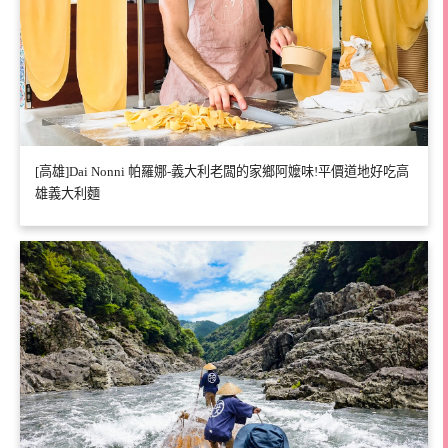
[高雄]Dai Nonni 帕羅娜-義大利老闆的家鄉阿嬤味!平價道地好吃高
雄義大利麵