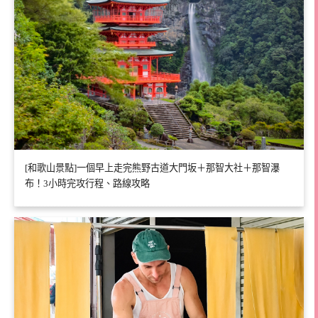
[和歌山景點]一個早上走完熊野古道大門坂＋那智大社＋那智瀑
布！3小時完攻行程、路線攻略