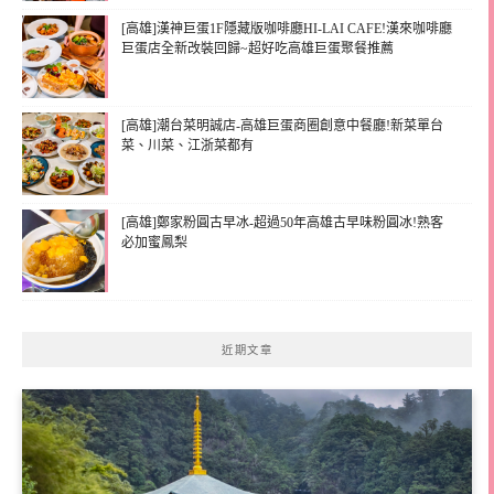
[高雄]漢神巨蛋1F隱藏版咖啡廳HI-LAI CAFE!漢來咖啡廳
巨蛋店全新改裝回歸~超好吃高雄巨蛋聚餐推薦
[高雄]潮台菜明誠店-高雄巨蛋商圈創意中餐廳!新菜單台
菜、川菜、江浙菜都有
[高雄]鄭家粉圓古早冰-超過50年高雄古早味粉圓冰!熟客
必加蜜鳳梨
近期文章