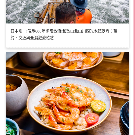
日本唯一!傳承600年極限激流!和歌山北山川觀光木筏泛舟：預
約、交通與全濕激流體驗