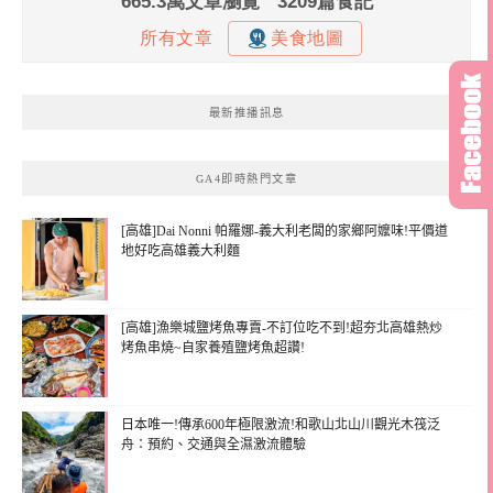
最新推播訊息
GA4即時熱門文章
[高雄]Dai Nonni 帕羅娜-義大利老闆的家鄉阿嬤味!平價道
地好吃高雄義大利麵
[高雄]漁樂城鹽烤魚專賣-不訂位吃不到!超夯北高雄熱炒
烤魚串燒~自家養殖鹽烤魚超讚!
日本唯一!傳承600年極限激流!和歌山北山川觀光木筏泛
舟：預約、交通與全濕激流體驗