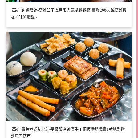
[高雄]究鶴餐館-高雄凹子底巨蛋人氣聚餐餐廳!賣爆20000碗高雄最
強蒜味鮮蝦飯~
[高雄]寶弟港式點心站-星級飯店師傅手工銅板港點燒賣! 新地點搬
到忠孝夜市