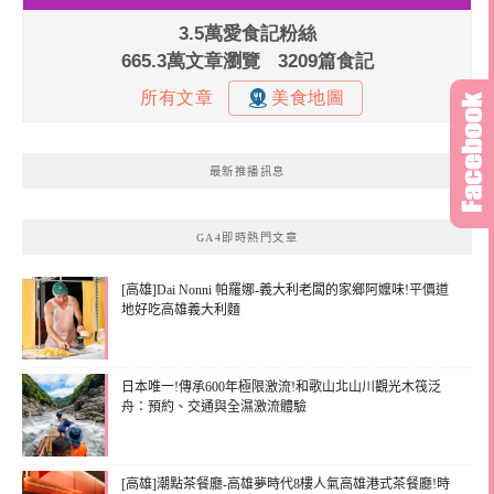
最新推播訊息
GA4即時熱門文章
[高雄]Dai Nonni 帕羅娜-義大利老闆的家鄉阿嬤味!平價道
地好吃高雄義大利麵
日本唯一!傳承600年極限激流!和歌山北山川觀光木筏泛
舟：預約、交通與全濕激流體驗
[高雄]潮點茶餐廳-高雄夢時代8樓人氣高雄港式茶餐廳!時