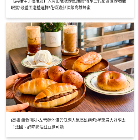
【高雄伴手禮推薦】大崗山龍眼蜂蜜推薦!傳承三代裕發養蜂場龍
眼蜜!最體面送禮選擇!花香濃郁頂級高雄蜂蜜
[高雄]懂得咖啡-左營蓮池潭旁低調人氣高雄麵包!塗醬最大器明太
子法國、必吃奶油紅豆鹽可頌