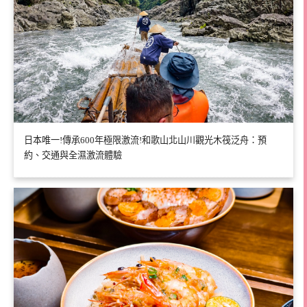
日本唯一!傳承600年極限激流!和歌山北山川觀光木筏泛舟：預
約、交通與全濕激流體驗