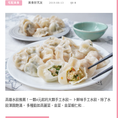
宅配美食
美食好芃友
2019-08-13
0
高雄水餃推薦！一顆4元起的大顆手工水餃－ 卜鮮味手工水餃，除了水
餃渾圓飽滿， 多種餡如高麗菜、韭菜、韭菜蝦仁和…