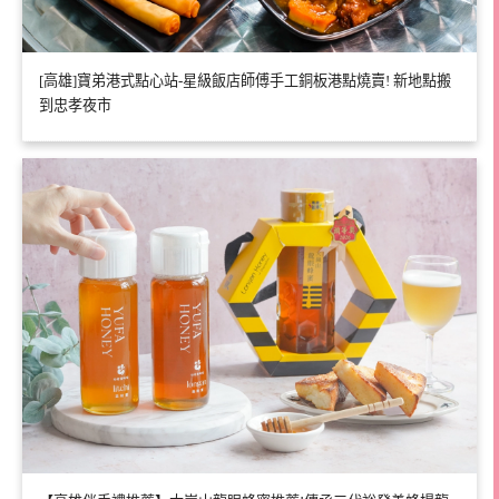
[高雄]寶弟港式點心站-星級飯店師傅手工銅板港點燒賣! 新地點搬
到忠孝夜市