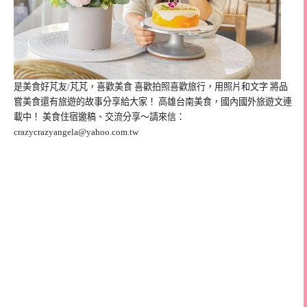
是美食好芃友/芃芃，喜歡美食 喜歡拍照喜歡旅行，用照片和文字 將品
嘗美食還有旅遊的故事分享給大家！ 高雄台南美食，國內國外旅遊文連
載中！ 美食住宿邀稿、交流分享～請來信：
crazycrazyangela@yahoo.com.tw