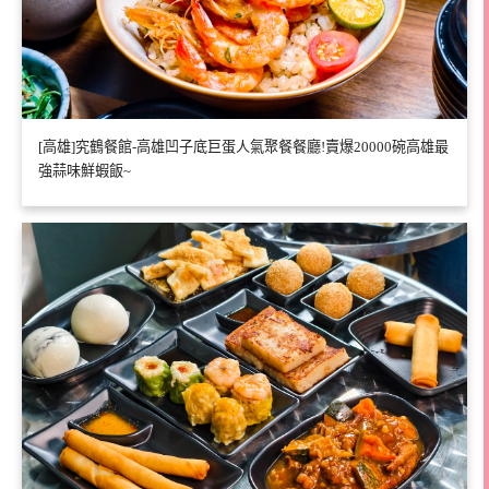
[高雄]究鶴餐館-高雄凹子底巨蛋人氣聚餐餐廳!賣爆20000碗高雄最
強蒜味鮮蝦飯~