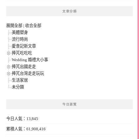
文章分類
展開全部
|
收合全部
美體塑身
流行時尚
愛食記新文章
捧芃吃吃吃
Wedding 婚禮大小事
捧芃出國走走
捧芃台灣走走玩玩
生活家居
未分類
今日瀏覽
今日人氣：13,845
累積人氣：61,908,416