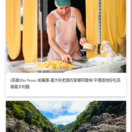
[高雄]Dai Nonni 帕羅娜-義大利老闆的家鄉阿嬤味!平價道地好吃高
雄義大利麵