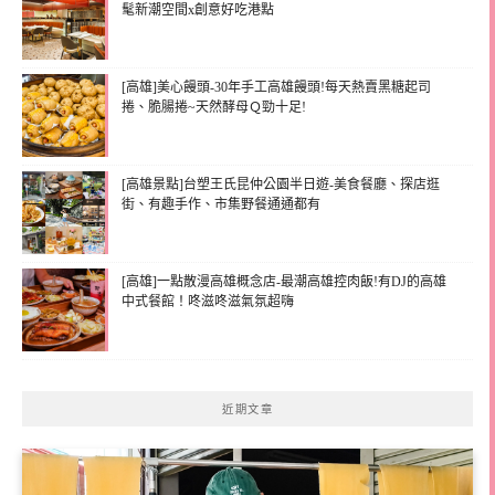
髦新潮空間x創意好吃港點
[高雄]美心饅頭-30年手工高雄饅頭!每天熱賣黑糖起司
捲、脆腸捲~天然酵母Ｑ勁十足!
[高雄景點]台塑王氏昆仲公園半日遊-美食餐廳、探店逛
街、有趣手作、市集野餐通通都有
[高雄]一點散漫高雄概念店-最潮高雄控肉飯!有DJ的高雄
中式餐館！咚滋咚滋氣氛超嗨
近期文章