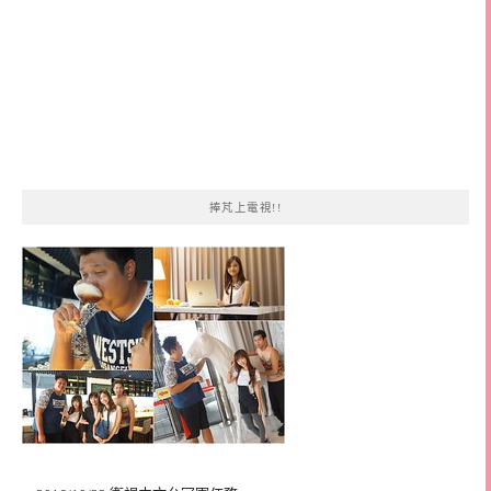
捧芃上電視!!