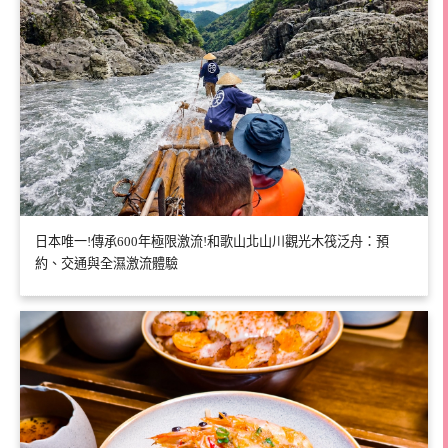
日本唯一!傳承600年極限激流!和歌山北山川觀光木筏泛舟：預
約、交通與全濕激流體驗