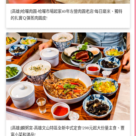
[高雄]哈囉肉圓-哈囉市場起家40年左營肉圓老店!每日磨米、獨特
的扎實Ｑ彈蒸肉圓皮!
[高雄]麟粥宮-高雄文山特區全新中式定食!298元起大份量主食、豐
富小菜和湯品!