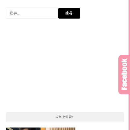
搜
尋
關
鍵
字:
捧芃上電視!!