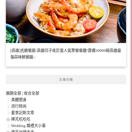
[高雄]究鶴餐館-高雄凹子底巨蛋人氣聚餐餐廳!賣爆20000碗高雄最
強蒜味鮮蝦飯~
文章分類
展開全部
|
收合全部
美體塑身
流行時尚
愛食記新文章
捧芃吃吃吃
Wedding 婚禮大小事