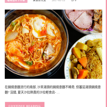
咖啡店&下午茶
美食好芃友
2017-01-15
0
在鍋燒意麵流行的南部, 沙茶湯頭的鍋燒意麵不稀奇, 但蕃茄湯頭鍋燒意
麵? 沒錯, 夏天沙拉熱賣的沙拉輕食店- …
CONTINUE READING