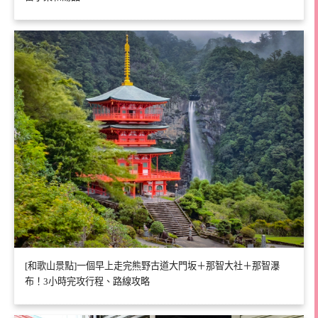
[和歌山景點]一個早上走完熊野古道大門坂＋那智大社＋那智瀑
布！3小時完攻行程、路線攻略