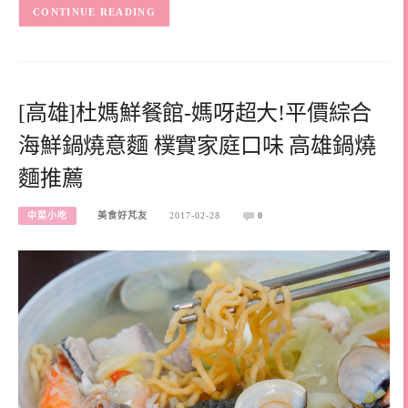
CONTINUE READING
[高雄]杜媽鮮餐館-媽呀超大!平價綜合
海鮮鍋燒意麵 樸實家庭口味 高雄鍋燒
麵推薦
中菜小吃
美食好芃友
2017-02-28
0