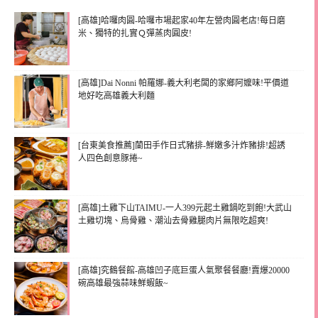
[高雄]哈囉肉圓-哈囉市場起家40年左營肉圓老店!每日磨
米、獨特的扎實Ｑ彈蒸肉圓皮!
[高雄]Dai Nonni 帕羅娜-義大利老闆的家鄉阿嬤味!平價道
地好吃高雄義大利麵
[台東美食推薦]蘭田手作日式豬排-鮮嫩多汁炸豬排!超誘
人四色創意豚捲~
[高雄]土雞下山TAIMU-一人399元起土雞鍋吃到飽!大武山
土雞切塊、烏骨雞、潮汕去骨雞腿肉片無限吃超爽!
[高雄]究鶴餐館-高雄凹子底巨蛋人氣聚餐餐廳!賣爆20000
碗高雄最強蒜味鮮蝦飯~