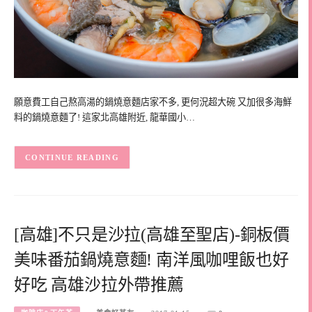
願意費工自己熬高湯的鍋燒意麵店家不多, 更何況超大碗 又加很多海鮮
料的鍋燒意麵了! 這家北高雄附近, 龍華國小…
CONTINUE READING
[高雄]不只是沙拉(高雄至聖店)-銅板價
美味番茄鍋燒意麵! 南洋風咖哩飯也好
好吃 高雄沙拉外帶推薦