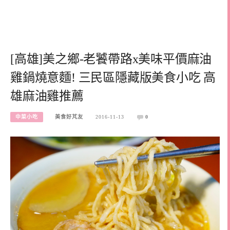
[高雄]美之鄉-老饕帶路x美味平價麻油
雞鍋燒意麵! 三民區隱藏版美食小吃 高
雄麻油雞推薦
中菜小吃
美食好芃友
2016-11-13
0