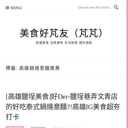
Skip
MENU
to
content
美食好芃友（芃芃）
高雄美食 台南美食 全台旅遊 國外旅遊
標籤:
高雄鍋燒意麵推薦
[高雄鹽埕美食]好Der-鹽埕巷弄文青店
的好吃泰式鍋燒意麵?!高雄IG美食超夯
打卡