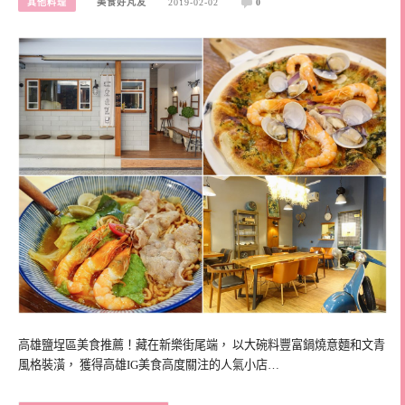
其他料理
美食好芃友
2019-02-02
0
高雄鹽埕區美食推薦！藏在新樂街尾端， 以大碗料豐富鍋燒意麵和文青
風格裝潢， 獲得高雄IG美食高度關注的人氣小店…