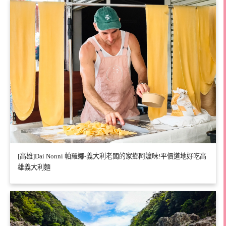
[高雄]Dai Nonni 帕羅娜-義大利老闆的家鄉阿嬤味!平價道地好吃高
雄義大利麵