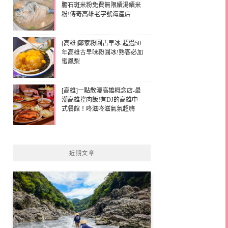
膽石斑米粉免費無限續湯續米
粉!傳奇高雄老字號海產店
[高雄]鄭家粉圓古早冰-超過50
年高雄古早味粉圓冰!熟客必加
蜜鳳梨
[高雄]一點散漫高雄概念店-最
潮高雄控肉飯!有DJ的高雄中
式餐館！咚滋咚滋氣氛超嗨
近期文章