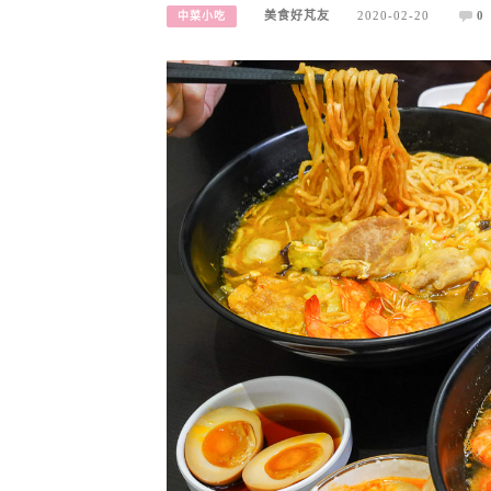
美食好芃友
2020-02-20
0
中菜小吃