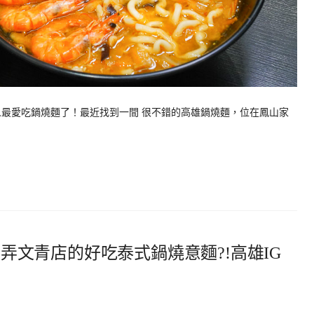
人最愛吃鍋燒麵了！最近找到一間 很不錯的高雄鍋燒麵，位在鳳山家
埕巷弄文青店的好吃泰式鍋燒意麵?!高雄IG