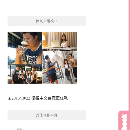
捧芃上電視!!
▲2016/10/22 衛視中文台冠軍任務
其他合作平台