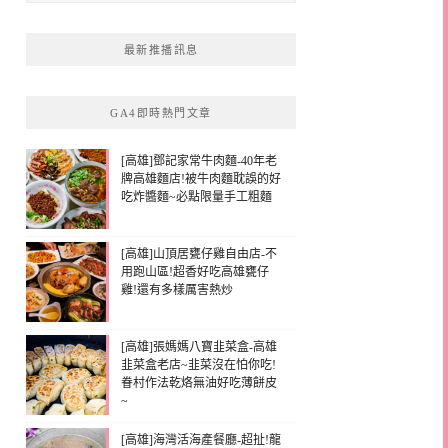
最新推播訊息
GA4即時熱門文章
[高雄]鄧記家常牛肉麵-40年老
牌高雄麵店!被牛肉麵耽誤的好
吃炸醬麵~必點限量手工粗麵
[高雄]山頂居甕仔雞自由店-不
用跑山區!超香好吃高雄甕仔
雞!還有多樣厲害熱炒
[高雄]張媽媽八寶韭菜盒-高雄
韭菜盒老店~韭菜沒在怕你吃!
眷村作法乾烙無油好吃薄餅皮
~
[高雄]海灣活海產餐廳-超扯!龍