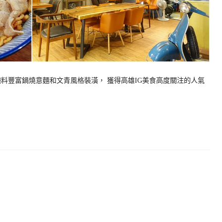
料豐富鍋燒意麵和文青風格裝潢， 獲得高雄IG美食高度關注的人氣