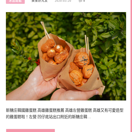
冰品甜點
美食好芃友
2020-03-20
0
新糖庄韓國雞蛋糕 高雄雞蛋糕推薦 高雄左營雞蛋糕 高雄又有可愛造型
的雞蛋糕啦！左營 凹仔底站出口附近的新糖庄韓…