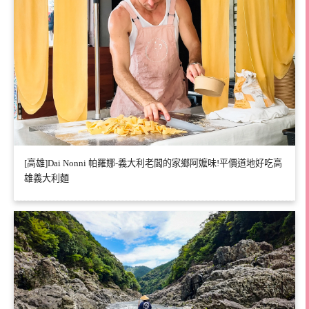
[高雄]Dai Nonni 帕羅娜-義大利老闆的家鄉阿嬤味!平價道地好吃高
雄義大利麵