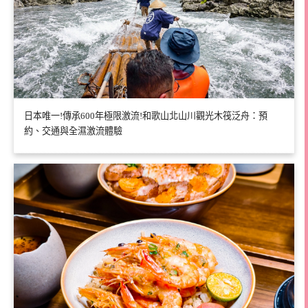
日本唯一!傳承600年極限激流!和歌山北山川觀光木筏泛舟：預
約、交通與全濕激流體驗