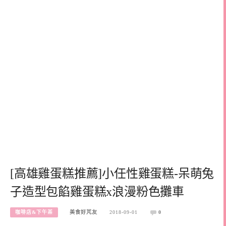
[高雄雞蛋糕推薦]小任性雞蛋糕-呆萌兔
子造型包餡雞蛋糕x浪漫粉色攤車
咖啡店&下午茶
美食好芃友
2018-09-01
0