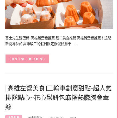
富士先生雞蛋糕 高雄雞蛋糕推薦 駁二美食推薦 高雄雞蛋糕推薦！這間
新開幕位於 高雄駁二的假日限定雞蛋糕攤車－…
CONTINUE READING
[高雄左營美食]三輪車創意甜點-超人氣
排隊點心~花心鬆餅包麻糬熱騰騰會牽
絲
冰品甜點
美食好芃友
2019-08-02
0