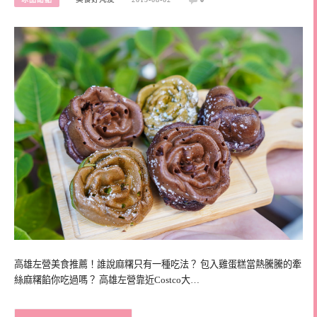
高雄左營美食推薦！誰說麻糬只有一種吃法？ 包入雞蛋糕當熱騰騰的牽
絲麻糬餡你吃過嗎？ 高雄左營靠近Costco大…