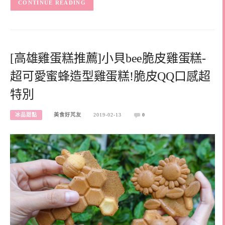
CONTINUE READING
[高雄雞蛋糕推薦]小貝bee脆皮雞蛋糕-
超可愛蜜蜂造型雞蛋糕!脆皮QQ口感超
特別
冰品甜點
美食好芃友
2019-02-13
0