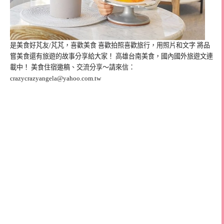
是美食好芃友/芃芃，喜歡美食 喜歡拍照喜歡旅行，用照片和文字 將品
嘗美食還有旅遊的故事分享給大家！ 高雄台南美食，國內國外旅遊文連
載中！ 美食住宿邀稿、交流分享～請來信：
crazycrazyangela@yahoo.com.tw