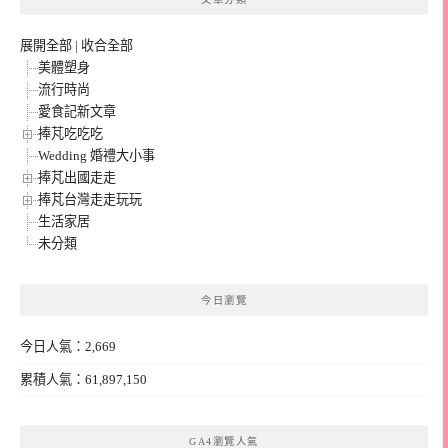
展開全部
|
收合全部
美體塑身
流行時尚
愛食記新文章
捧芃吃吃吃
Wedding 婚禮大小事
捧芃出國走走
捧芃台灣走走玩玩
生活家居
未分類
今日瀏覽
今日人氣：2,669
累積人氣：61,897,150
GA4瀏覽人氣