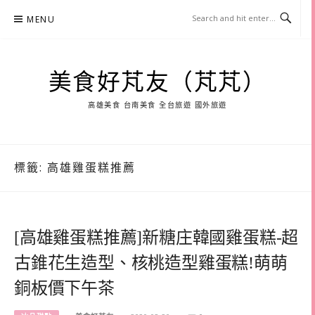
Skip
MENU
to
content
美食好芃友（芃芃）
高雄美食 台南美食 全台旅遊 國外旅遊
標籤:
高雄雞蛋糕推薦
[高雄雞蛋糕推薦]新糖庄韓國雞蛋糕-超
古錐花生造型、核桃造型雞蛋糕!萌萌
銅板價下午茶