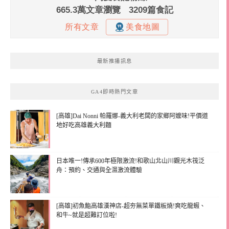
最新推播訊息
GA4即時熱門文章
[高雄]Dai Nonni 帕羅娜-義大利老闆的家鄉阿嬤味!平價道
地好吃高雄義大利麵
日本唯一!傳承600年極限激流!和歌山北山川觀光木筏泛
舟：預約、交通與全濕激流體驗
[高雄]初魚鮨高雄漢神店-超夯無菜單鐵板燒!爽吃龍蝦、
和牛~就是超難訂位啦!