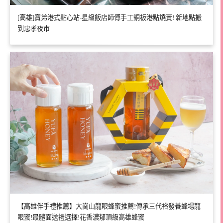
[高雄]寶弟港式點心站-星級飯店師傅手工銅板港點燒賣! 新地點搬
到忠孝夜市
【高雄伴手禮推薦】大崗山龍眼蜂蜜推薦!傳承三代裕發養蜂場龍
眼蜜!最體面送禮選擇!花香濃郁頂級高雄蜂蜜