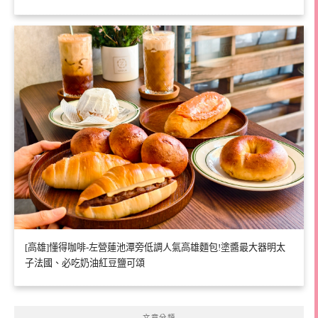
[高雄]懂得咖啡-左營蓮池潭旁低調人氣高雄麵包!塗醬最大器明太
子法國、必吃奶油紅豆鹽可頌
文章分類