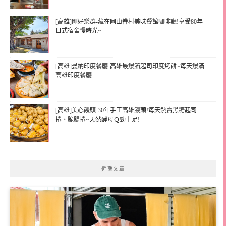
[高雄]剛好樂群-藏在岡山眷村美味餐館咖啡廳!享受80年
日式宿舍慢時光~
[高雄]曼納印度餐廳-高雄最爆餡起司印度烤餅~每天爆滿
高雄印度餐廳
[高雄]美心饅頭-30年手工高雄饅頭!每天熱賣黑糖起司
捲、脆腸捲~天然酵母Ｑ勁十足!
近期文章