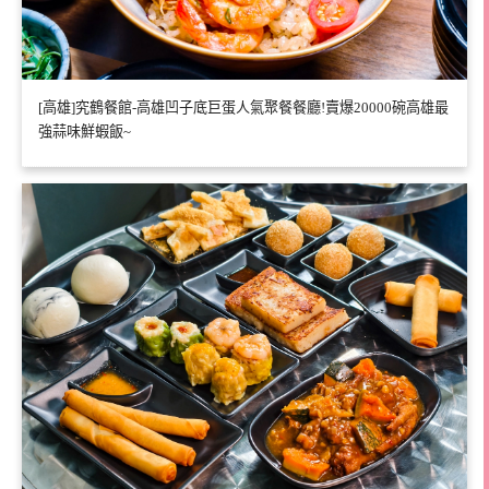
[高雄]究鶴餐館-高雄凹子底巨蛋人氣聚餐餐廳!賣爆20000碗高雄最
強蒜味鮮蝦飯~