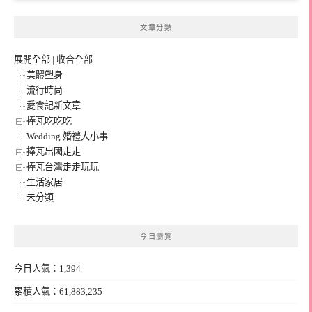
文章分類
展開全部
|
收合全部
美體塑身
流行時尚
愛食記新文章
捧芃吃吃吃
Wedding 婚禮大小事
捧芃出國走走
捧芃台灣走走玩玩
生活家居
未分類
今日瀏覽
今日人氣：1,394
累積人氣：61,883,235