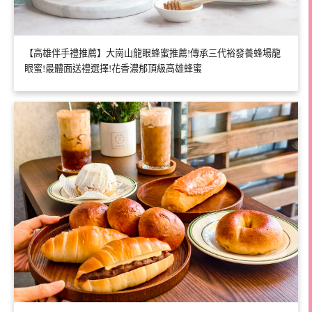
【高雄伴手禮推薦】大崗山龍眼蜂蜜推薦!傳承三代裕發養蜂場龍
眼蜜!最體面送禮選擇!花香濃郁頂級高雄蜂蜜