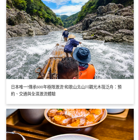
日本唯一!傳承600年極限激流!和歌山北山川觀光木筏泛舟：預
約、交通與全濕激流體驗