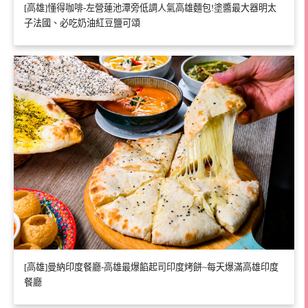
[高雄]懂得咖啡-左營蓮池潭旁低調人氣高雄麵包!塗醬最大器明太
子法國、必吃奶油紅豆鹽可頌
[高雄]曼納印度餐廳-高雄最爆餡起司印度烤餅~每天爆滿高雄印度
餐廳