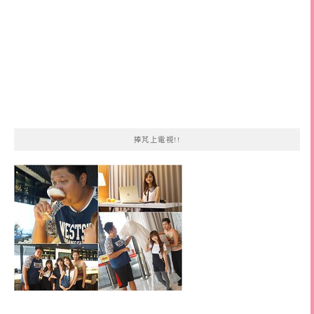
捧芃上電視!!