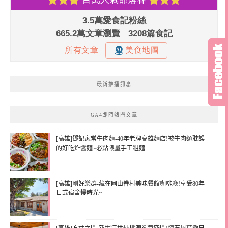
最新推播訊息
GA4即時熱門文章
[高雄]鄧記家常牛肉麵-40年老牌高雄麵店!被牛肉麵耽誤
的好吃炸醬麵~必點限量手工粗麵
[高雄]剛好樂群-藏在岡山眷村美味餐館咖啡廳!享受80年
日式宿舍慢時光~