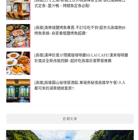
[高雄]方寸之間-新堀江世外桃源禪意空間!懷石風精緻日
式定食~薑汁鴨、烤鯖魚定食必點!
[高雄]漁樂城鹽烤魚專賣-不訂位吃不到!超夯北高雄熱炒
烤魚串燒~自家養殖鹽烤魚超讚!
[高雄]漢神巨蛋1F隱藏版咖啡廳HI-LAI CAFE!漢來咖啡廳
巨蛋店全新改裝回歸~超好吃高雄巨蛋聚餐推薦
[高雄]高雄圓山祕境餐酒館-果嶺旁秘境高雄早午餐!人人
都可來的湖景總統套房!!
近期文章