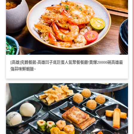
[高雄]究鶴餐館-高雄凹子底巨蛋人氣聚餐餐廳!賣爆20000碗高雄最
強蒜味鮮蝦飯~