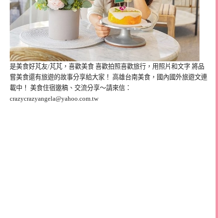
是美食好芃友/芃芃，喜歡美食 喜歡拍照喜歡旅行，用照片和文字 將品
嘗美食還有旅遊的故事分享給大家！ 高雄台南美食，國內國外旅遊文連
載中！ 美食住宿邀稿、交流分享～請來信：
crazycrazyangela@yahoo.com.tw