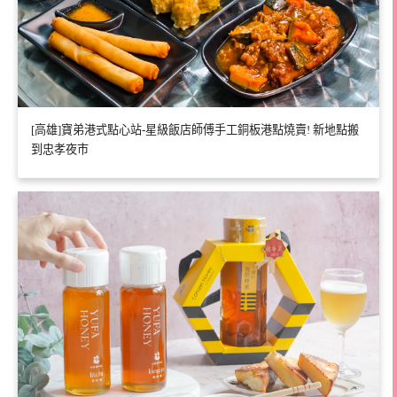
[高雄]寶弟港式點心站-星級飯店師傅手工銅板港點燒賣! 新地點搬
到忠孝夜市