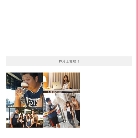
捧芃上電視!!