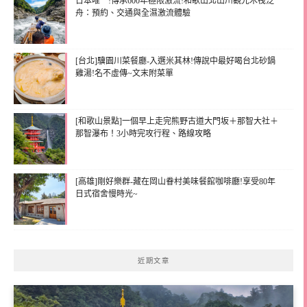
日本唯一!傳承600年極限激流!和歌山北山川觀光木筏泛
舟：預約、交通與全濕激流體驗
[台北]驥園川菜餐廳-入選米其林!傳說中最好喝台北砂鍋
雞湯!名不虛傳~文末附菜單
[和歌山景點]一個早上走完熊野古道大門坂＋那智大社＋
那智瀑布！3小時完攻行程、路線攻略
[高雄]剛好樂群-藏在岡山眷村美味餐館咖啡廳!享受80年
日式宿舍慢時光~
近期文章