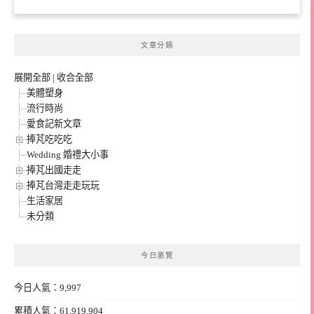
文章分類
展開全部
|
收合全部
美體塑身
流行時尚
愛食記新文章
捧芃吃吃吃
Wedding 婚禮大小事
捧芃出國走走
捧芃台灣走走玩玩
生活家居
未分類
今日瀏覽
今日人氣：9,997
累積人氣：61,919,904