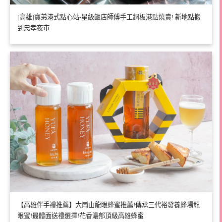
[高雄]寶弟港式點心站-星級飯店師傅手工銅板港點燒賣! 新地點搬
到忠孝夜市
【高雄伴手禮推薦】大崗山龍眼蜂蜜推薦!傳承三代裕發養蜂場龍
眼蜜!最體面送禮選擇!花香濃郁頂級高雄蜂蜜