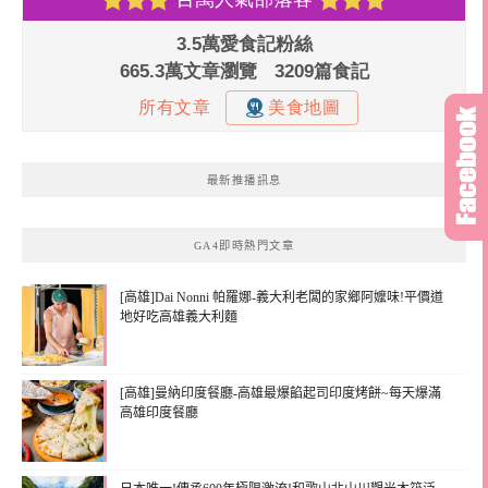
最新推播訊息
GA4即時熱門文章
[高雄]Dai Nonni 帕羅娜-義大利老闆的家鄉阿嬤味!平價道
地好吃高雄義大利麵
[高雄]曼納印度餐廳-高雄最爆餡起司印度烤餅~每天爆滿
高雄印度餐廳