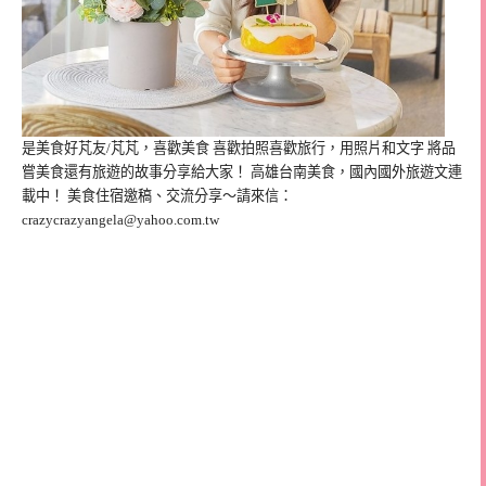
是美食好芃友/芃芃，喜歡美食 喜歡拍照喜歡旅行，用照片和文字 將品
嘗美食還有旅遊的故事分享給大家！ 高雄台南美食，國內國外旅遊文連
載中！ 美食住宿邀稿、交流分享～請來信：
crazycrazyangela@yahoo.com.tw