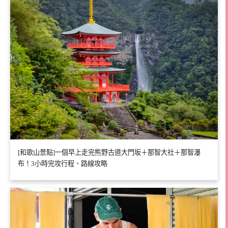
[和歌山景點]一個早上走完熊野古道大門坂＋那智大社＋那智瀑
布！3小時完攻行程、路線攻略