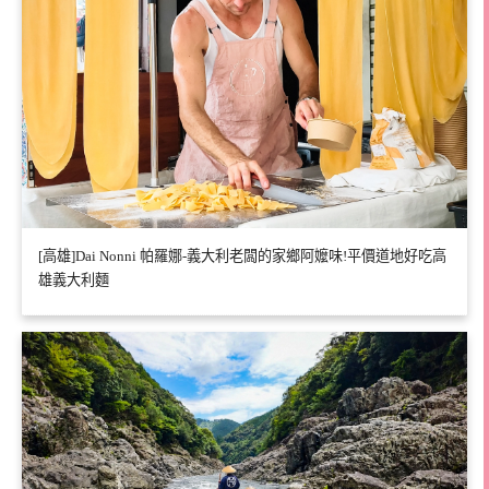
[高雄]Dai Nonni 帕羅娜-義大利老闆的家鄉阿嬤味!平價道地好吃高
雄義大利麵