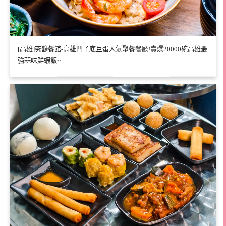
[高雄]究鶴餐館-高雄凹子底巨蛋人氣聚餐餐廳!賣爆20000碗高雄最
強蒜味鮮蝦飯~