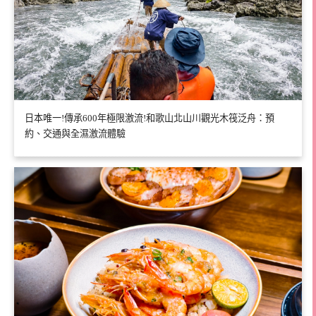
日本唯一!傳承600年極限激流!和歌山北山川觀光木筏泛舟：預
約、交通與全濕激流體驗