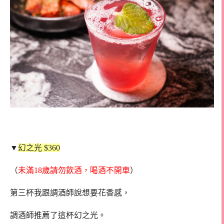
▼
幻之光 $360
（
未滿18歲請勿飲酒，喝酒不開車
）
第三杯我跟調酒師說想要花香感，
調酒師推薦了這杯幻之光。