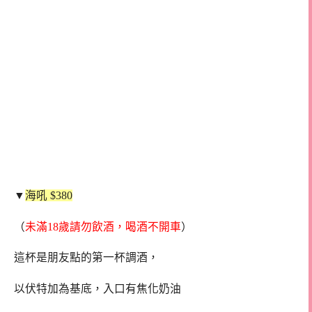
▼
海吼 $380
（
未滿18歲請勿飲酒，喝酒不開車
）
這杯是朋友點的第一杯調酒，
以伏特加為基底，入口有焦化奶油