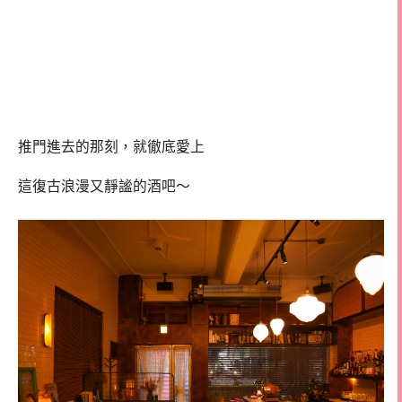
推門進去的那刻，就徹底愛上
這復古浪漫又靜謐的酒吧～