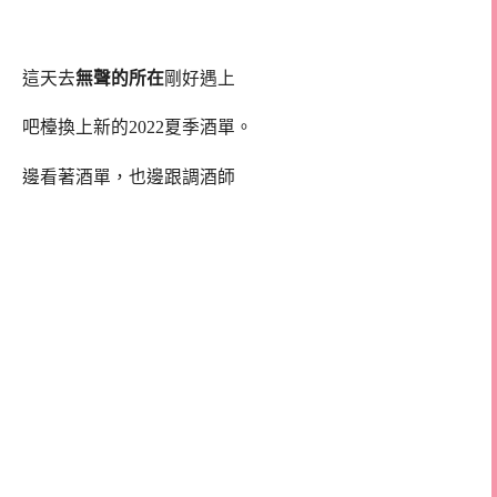
這天去
無聲的所在
剛好遇上
吧檯換上新的2022夏季酒單。
邊看著酒單，也邊跟調酒師