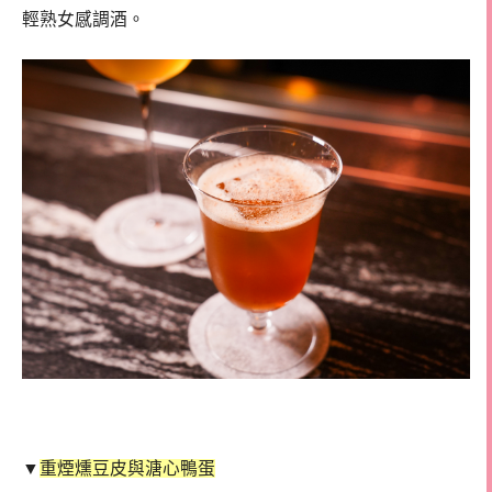
輕熟女感調酒。
▼
重煙燻豆皮與溏心鴨蛋