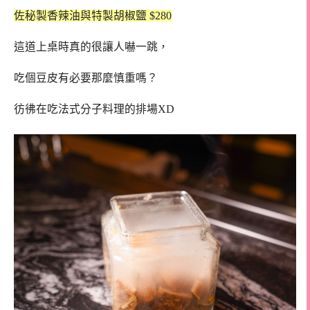
佐秘製香辣油與特製胡椒鹽 $280
這道上桌時真的很讓人嚇一跳，
吃個豆皮有必要那麼慎重嗎？
彷彿在吃法式分子料理的排場XD