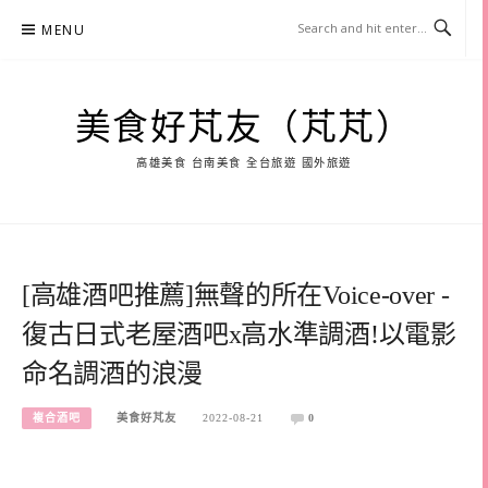
Skip
MENU
to
content
美食好芃友（芃芃）
高雄美食 台南美食 全台旅遊 國外旅遊
[高雄酒吧推薦]無聲的所在Voice-over -
復古日式老屋酒吧x高水準調酒!以電影
命名調酒的浪漫
複合酒吧
美食好芃友
2022-08-21
0