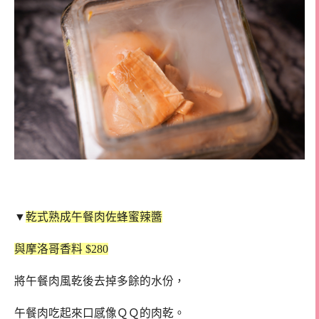
▼
乾式熟成午餐肉佐蜂蜜辣醬
與摩洛哥香料 $280
將午餐肉風乾後去掉多餘的水份，
午餐肉吃起來口感像ＱＱ的肉乾。