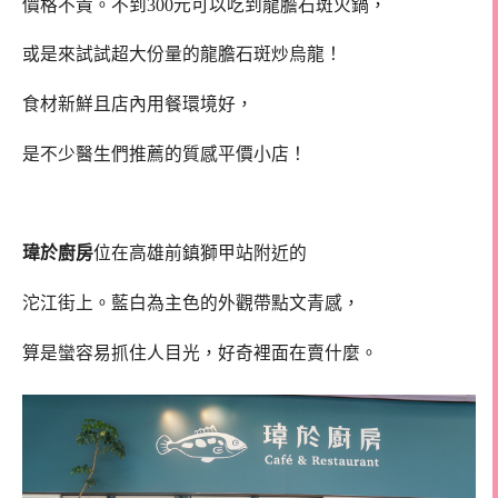
價格不貴。不到300元可以吃到龍膽石斑火鍋，
或是來試試超大份量的龍膽石斑炒烏龍！
食材新鮮且店內用餐環境好，
是不少醫生們推薦的質感平價小店！
瑋於廚房
位在高雄前鎮獅甲站附近的
沱江街上。藍白為主色的外觀帶點文青感，
算是蠻容易抓住人目光，好奇裡面在賣什麼。