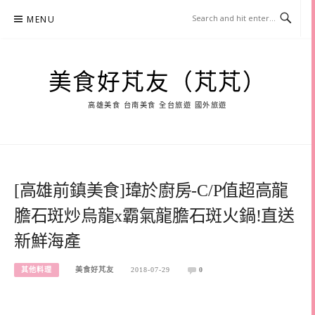
Skip
MENU
to
content
美食好芃友（芃芃）
高雄美食 台南美食 全台旅遊 國外旅遊
[高雄前鎮美食]瑋於廚房-C/P值超高龍
膽石斑炒烏龍x霸氣龍膽石斑火鍋!直送
新鮮海產
其他料理
美食好芃友
2018-07-29
0