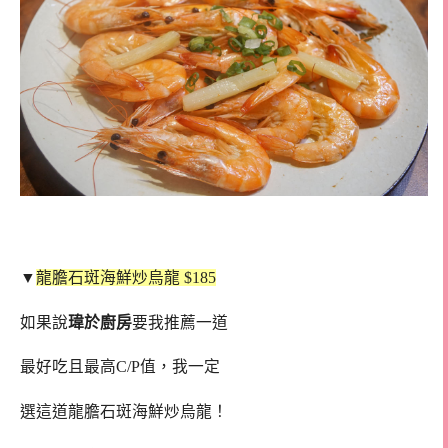
▼
龍膽石斑海鮮炒烏龍 $185
如果說
瑋於廚房
要我推薦一道
最好吃且最高C/P值，我一定
選這道龍膽石斑海鮮炒烏龍！