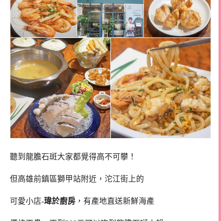
聽到龍膽石斑大家都覺得高不可攀！
但高雄前鎮區獅甲站附近，沱江街上的
可愛小店-
瑋於廚房
，有產地直送新鮮海產