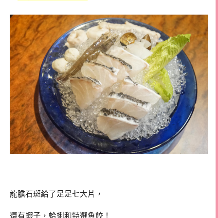
龍膽石斑給了足足七大片，
還有蝦子，蛤蜊和特選魚餃！