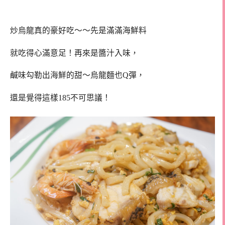
炒烏龍真的豪好吃～～先是滿滿海鮮料
就吃得心滿意足！再來是醬汁入味，
鹹味勾勒出海鮮的甜～烏龍麵也Q彈，
還是覺得這樣185不可思議！