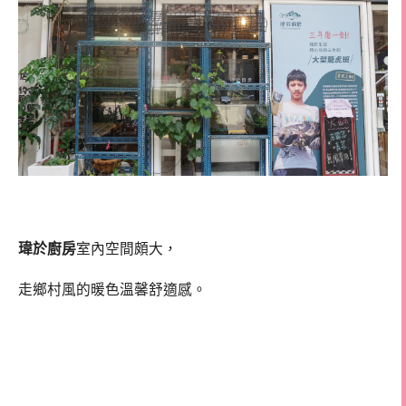
瑋於廚房
室內空間頗大，
走鄉村風的暖色溫馨舒適感。