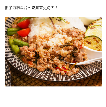
搭了煎櫛瓜片～吃起來更清爽！