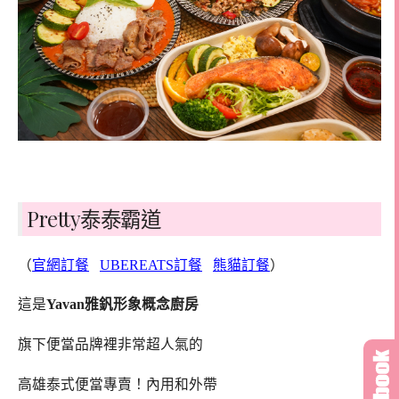
Pretty泰泰霸道
（
官網訂餐
UBEREATS訂餐
熊貓訂餐
）
這是
Yavan雅釩形象概念廚房
旗下便當品牌裡非常超人氣的
高雄泰式便當專賣！內用和外帶