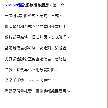
YAVAN
雅釩
形象概念廚房
，是一間
一次可以訂購韓式、泰式、日式、
健康餐盒和台式粥品的異國便當店！
像韓式豆腐堡、日式丼飯、泰式咖哩、
舒肥雞便當都可以一次吃到！這組合
尤其適合辦公室或團體便當，想吃個
午餐、晚餐再也不用分開訂購，
動動手手機下下單一次買齊！
重點是份量扎實，價格也都親民實惠～