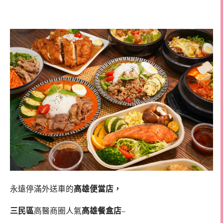
韓式便當
永遠停滿外送車的
高雄便當店
，
三民區
高醫商圈人氣
高雄餐盒店
–