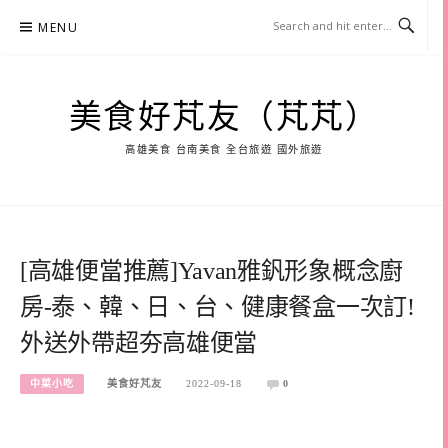
Skip
MENU
to
content
美食好芃友（芃芃）
高雄美食 台南美食 全台旅遊 國外旅遊
[高雄便當推薦]Yavan雅釩形象概念廚
房-泰、韓、日、台、健康餐盒一次訂!
外送外帶超夯高雄便當
中菜小吃
美食好芃友
2022-09-18
0