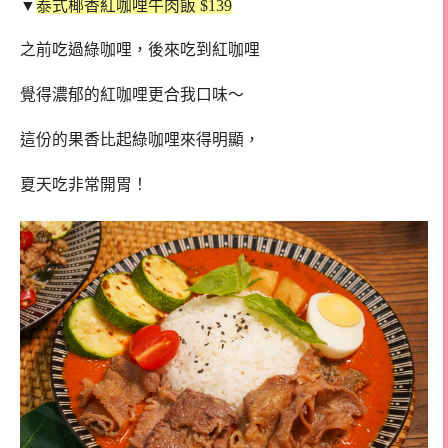
▼
泰式椰香紅咖哩牛肉飯 $139
之前吃過綠咖哩，後來吃到紅咖哩
覺得濃郁的紅咖哩更合我口味～
這份的果香比起綠咖哩來得明顯，
夏天吃非常開胃！