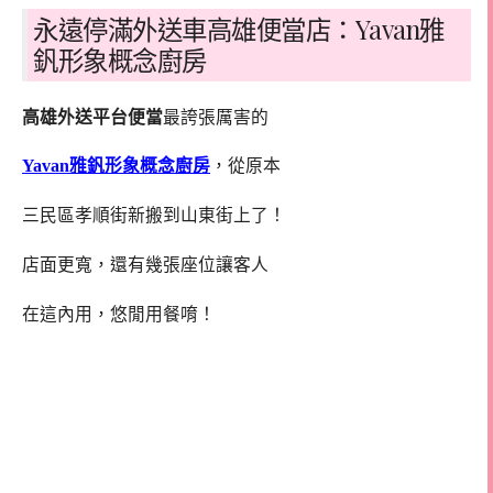
永遠停滿外送車高雄便當店：Yavan雅
釩形象概念廚房
高雄外送平台便當
最誇張厲害的
Yavan雅釩形象概念廚房
，從原本
三民區孝順街新搬到山東街上了！
店面更寬，還有幾張座位讓客人
在這內用，悠閒用餐唷！