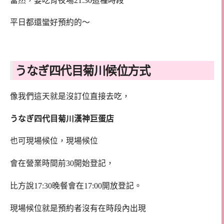
當然，要吃宵夜場21:30這種時段
平日都還蠻好預約的～
うなぎ四代目菊川候位方式
像我們這天就是沒訂位直接去吃，
うなぎ四代目菊川漢神巨蛋店
也可現場候位，現場候位
會在營業時間前30開始登記，
比方說17:30晚餐會在17:00開放登記。
現場候位就是預約者沒有在時段內出現