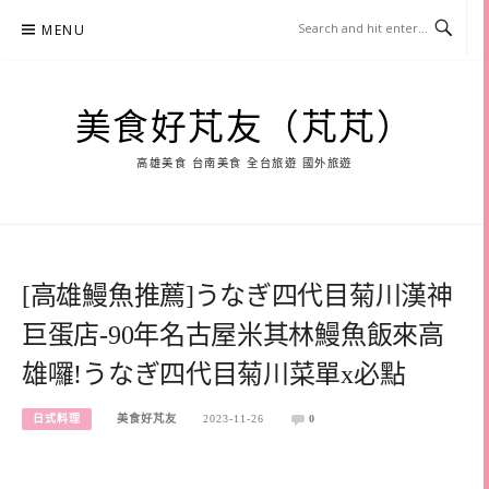
Skip
MENU
to
content
美食好芃友（芃芃）
高雄美食 台南美食 全台旅遊 國外旅遊
[高雄鰻魚推薦]うなぎ四代目菊川漢神
巨蛋店-90年名古屋米其林鰻魚飯來高
雄囉!うなぎ四代目菊川菜單x必點
日式料理
美食好芃友
2023-11-26
0