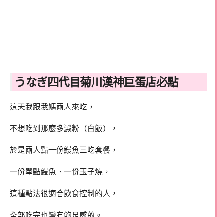
うなぎ四代目菊川漢神巨蛋店必點
這天我跟我媽兩人來吃，
不想吃到那麼多澱粉（白飯），
於是兩人點一份鰻魚三吃套餐，
一份單點鰻魚、一份玉子燒，
這種點法很適合飲食控制的人，
全部吃完也蠻有飽足感的。