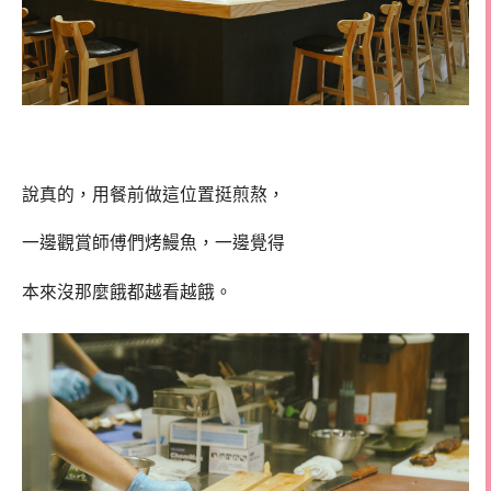
說真的，用餐前做這位置挺煎熬，
一邊觀賞師傅們烤鰻魚，一邊覺得
本來沒那麼餓都越看越餓。