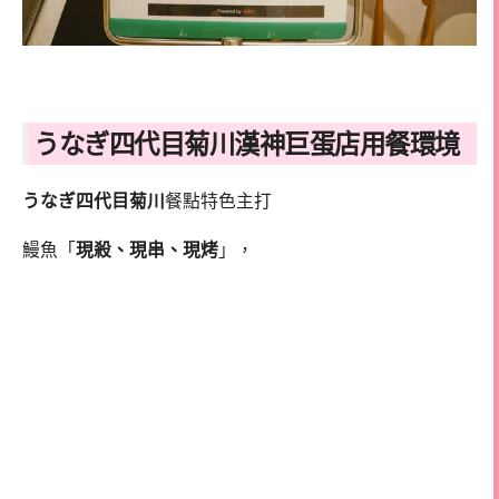
うなぎ四代目菊川漢神巨蛋店用餐環境
うなぎ四代目菊川
餐點特色主打
鰻魚「
現殺、現串、現烤
」，