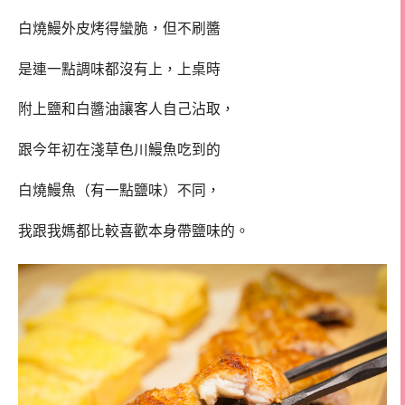
白燒鰻外皮烤得蠻脆，但不刷醬
是連一點調味都沒有上，上桌時
附上鹽和白醬油讓客人自己沾取，
跟今年初在淺草色川鰻魚吃到的
白燒鰻魚（有一點鹽味）不同，
我跟我媽都比較喜歡本身帶鹽味的。