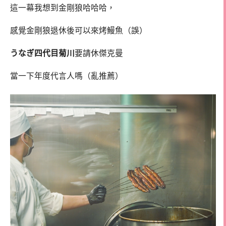
這一幕我想到金剛狼哈哈哈，
感覺金剛狼退休後可以來烤鰻魚（誤）
うなぎ四代目菊川
要請休傑克曼
當一下年度代言人嗎（亂推薦）