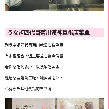
うなぎ四代目菊川漢神巨蛋店菜單
到
うなぎ四代目菊川
就是吃鰻魚飯，
有多種組合，但主要差在鰻魚份量，
看你想吃到多少，以及單吃丼飯
還是想要鰻魚三吃。鰻魚丼之外，
也有鰻魚其他餐點的單點唷。