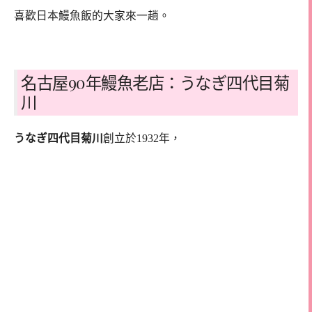
喜歡日本鰻魚飯的大家來一趟。
名古屋90年鰻魚老店：うなぎ四代目菊
川
うなぎ四代目菊川
創立於1932年，