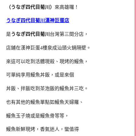
（うなぎ四代目菊川）
來高雄囉！
うなぎ四代目菊川漢神巨蛋店
是
うなぎ四代目菊川
台灣第三間分店，
店鋪在漢神巨蛋4樓泉成汕頭火鍋隔壁。
來這可以吃到活體現殺、現烤的鰻魚，
可單純享用鰻魚丼飯，或是來個
丼飯、拌飯吃到茶泡飯的鰻魚丼三吃。
也有其他的鰻魚單點如鰻魚天婦羅、
鰻魚玉子燒或是鰻魚骨等等，
鰻魚新鮮現烤，香氣迷人，蠻值得