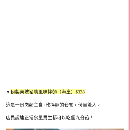
▼
秘製東坡豬肋風味拌麵（海皇）$338
這是一份肉類主食+乾拌麵的套餐，份量驚人，
店員說連正常食量男生都可以吃個九分飽！