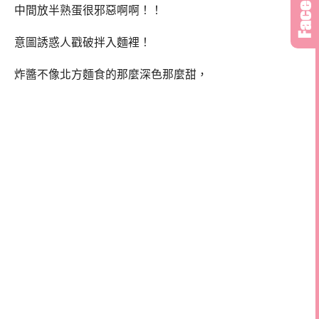
中間放半熟蛋很邪惡啊啊！！
意圖誘惑人戳破拌入麵裡！
炸醬不像北方麵食的那麼深色那麼甜，