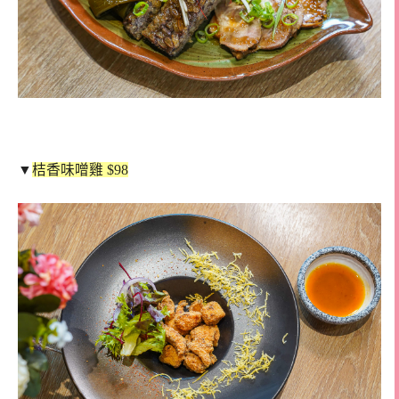
▼
桔香味噌雞 $98