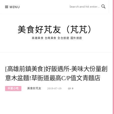
Skip
MENU
to
content
美食好芃友（芃芃）
高雄美食 台南美食 全台旅遊 國外旅遊
[高雄前鎮美食]好飯遇所-美味大份量創
意木盆麵!草衙道最高C/P值文青麵店
中菜小吃
美食好芃友
2019-07-19
0