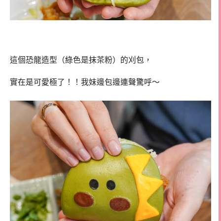
這個恐龍造型（綠色是抹茶粉）的刈包，
實在是可愛極了！！我妹邊包邊連聲驚呼～