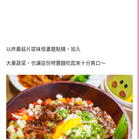
以炸蘑菇片提味很畫龍點睛，加入
大量蔬菜，也讓這份榨醬麵吃起來十分爽口～