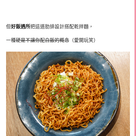
但
好飯遇所
把這道肋排設計搭配乾拌麵，
一種
硬是不讓你配白飯的概念
（愛開玩笑）