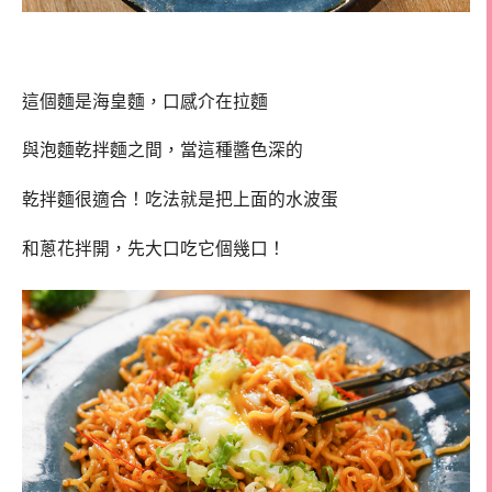
這個麵是海皇麵，口感介在拉麵
與泡麵乾拌麵之間，當這種醬色深的
乾拌麵很適合！吃法就是把上面的水波蛋
和蔥花拌開，先大口吃它個幾口！