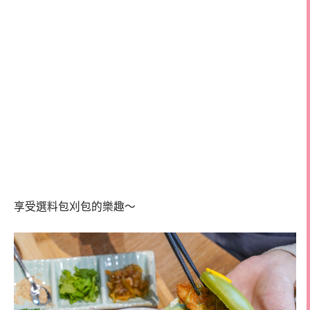
享受選料包刈包的樂趣～