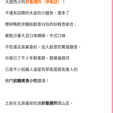
大道西2F的
好飯遇所
（草衙店）
！
不僅有招牌的木盆叻沙麵食，還多了
櫻桃鴨乾拌麵和創意刈包的好輕食組合；
餐點分量大且口味精緻，中式口味
不但滿足長輩喜好，加入創意的驚喜麵食，
也吸引了不少年輕客群，開幕幾個月
已是不少前鎮人或是到草衙道逛街客人的
熱門
前鎮美食小吃
選項！
之前在北高雄就吃過
好飯遇所
岡山店，