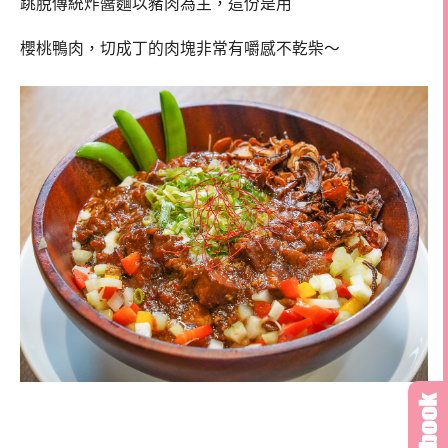
跳脫傳統炸醬麵以豬肉為主，這份是用
櫻桃鴨肉，切成丁的肉塊非常有嚼感不乾柴～