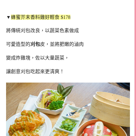
▼
蜂蜜芥末香料雞好輕食 $178
將傳統刈包改良，以蔬菜色素做成
可愛造型的
刈包
皮，並將肥嫩的滷肉
變成炸雞塊，佐以大量蔬菜，
讓創意刈包吃起來更清爽！