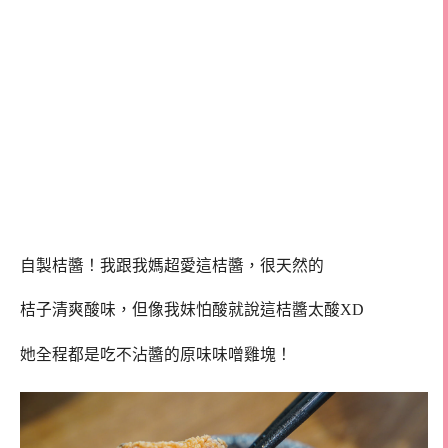
自製桔醬！我跟我媽超愛這桔醬，很天然的
桔子清爽酸味，但像我妹怕酸就說這桔醬太酸XD
她全程都是吃不沾醬的原味味噌雞塊！