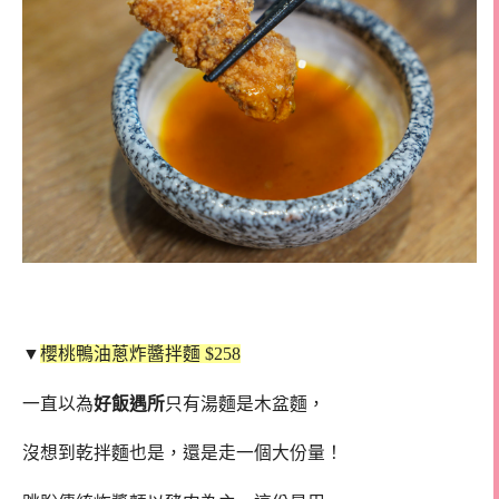
▼
櫻桃鴨油蔥炸醬拌麵 $258
一直以為
好飯遇所
只有湯麵是木盆麵，
沒想到乾拌麵也是，還是走一個大份量！