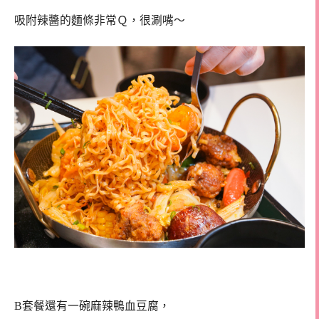
吸附辣醬的麵條非常Ｑ，很涮嘴～
B套餐還有一碗麻辣鴨血豆腐，