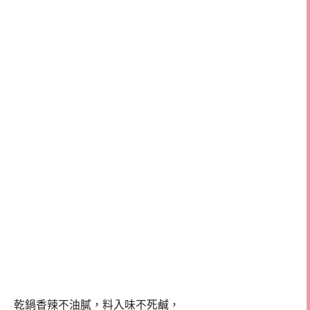
乾鍋香辣不油膩，料入味不死鹹，