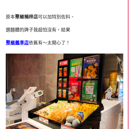
原本
聚椒楠梓店
可以加特別佐料、
選麵體的牌子我超怕沒有，結果
聚椒義享店
依舊有～太開心了！