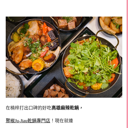
麻辣乾鍋 高雄義享天地美食
在楠梓打出口碑的好吃
高雄麻辣乾鍋，
聚椒Ju-Jiau乾鍋專門店
！現在就連