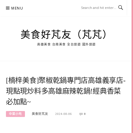
Skip
MENU
to
content
美食好芃友（芃芃）
高雄美食 台南美食 全台旅遊 國外旅遊
[楠梓美食]聚椒乾鍋專門店高雄義享店-
現點現炒料多高雄麻辣乾鍋!經典香菜
必加點~
中菜小吃
美食好芃友
2024-08-06
0