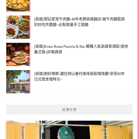
[高雄]鄧記家常牛肉麵-40年老牌高雄麵店!被牛肉麵耽誤
的好吃炸醬麵~必點限量手工粗麵
[高雄]Roma Roma Pizzeria & Bar-閣樓人氣高雄餐酒館!道地
義式餐x好喝調酒
[高雄]剛好樂群-藏在岡山眷村美味餐館咖啡廳!享受80年
日式宿舍慢時光~
近期文章