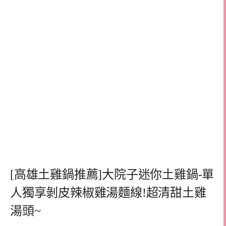
[高雄土雞鍋推薦]大院子迷你土雞鍋-單
人獨享剝皮辣椒雞湯麵線!超清甜土雞
湯頭~