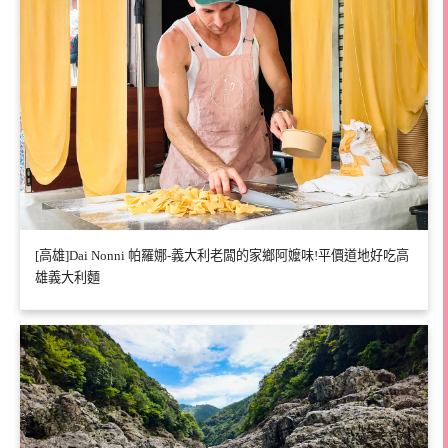
[高雄]Dai Nonni 帕羅娜-義大利老闆的家鄉阿嬤味!平價道地好吃高
雄義大利麵