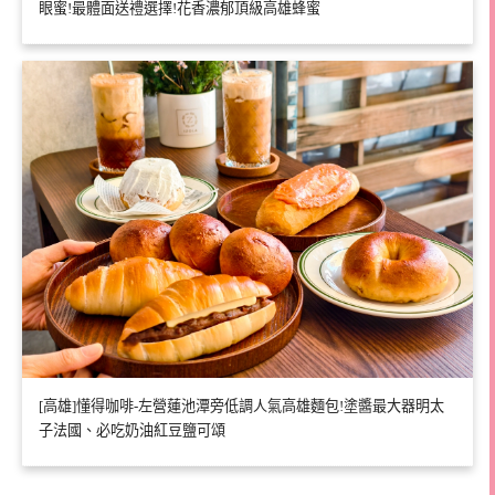
眼蜜!最體面送禮選擇!花香濃郁頂級高雄蜂蜜
[高雄]懂得咖啡-左營蓮池潭旁低調人氣高雄麵包!塗醬最大器明太
子法國、必吃奶油紅豆鹽可頌