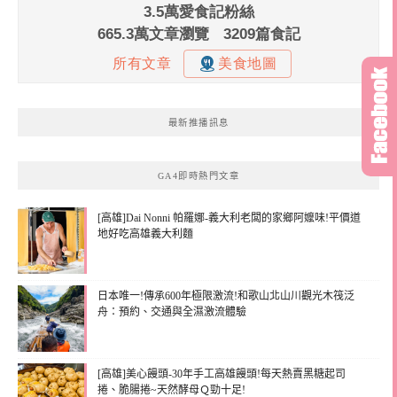
最新推播訊息
GA4即時熱門文章
[高雄]Dai Nonni 帕羅娜-義大利老闆的家鄉阿嬤味!平價道
地好吃高雄義大利麵
日本唯一!傳承600年極限激流!和歌山北山川觀光木筏泛
舟：預約、交通與全濕激流體驗
[高雄]美心饅頭-30年手工高雄饅頭!每天熱賣黑糖起司
捲、脆腸捲~天然酵母Ｑ勁十足!