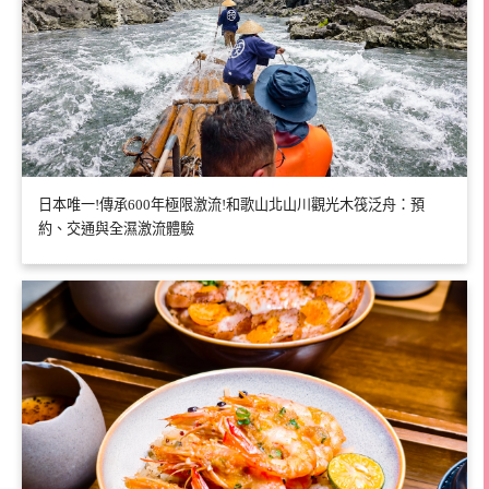
日本唯一!傳承600年極限激流!和歌山北山川觀光木筏泛舟：預
約、交通與全濕激流體驗