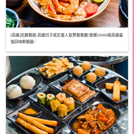
[高雄]究鶴餐館-高雄凹子底巨蛋人氣聚餐餐廳!賣爆20000碗高雄最
強蒜味鮮蝦飯~