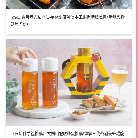
[高雄]寶弟港式點心站-星級飯店師傅手工銅板港點燒賣! 新地點搬
到忠孝夜市
【高雄伴手禮推薦】大崗山龍眼蜂蜜推薦!傳承三代裕發養蜂場龍