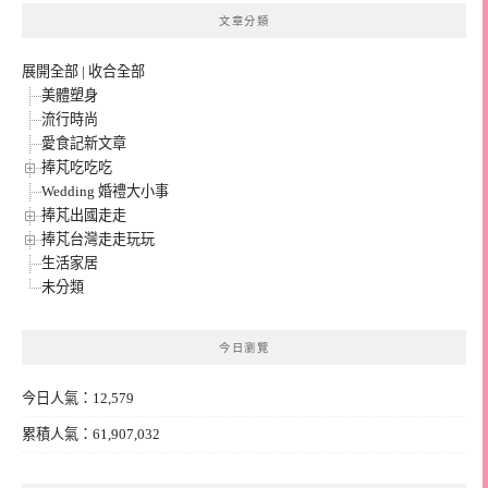
文章分類
展開全部
|
收合全部
美體塑身
流行時尚
愛食記新文章
捧芃吃吃吃
Wedding 婚禮大小事
捧芃出國走走
捧芃台灣走走玩玩
生活家居
未分類
今日瀏覽
今日人氣：12,579
累積人氣：61,907,032