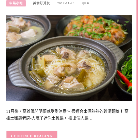
中菜小吃
美食好芃友
2017-11-20
0
11月後，高雄晚間明顯感受到涼意～ 很適合來個熱熱的雞湯麵線！ 高
雄土雞鍋老牌-大院子迷你土雞鍋， 推出個人鍋…
CONTINUE READING