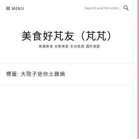
Skip
MENU
to
content
美食好芃友（芃芃）
高雄美食 台南美食 全台旅遊 國外旅遊
標籤:
大院子迷你土雞鍋