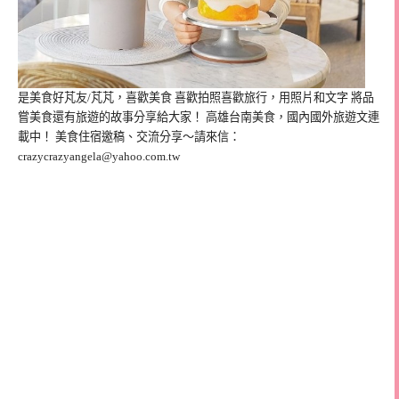
是美食好芃友/芃芃，喜歡美食 喜歡拍照喜歡旅行，用照片和文字 將品
嘗美食還有旅遊的故事分享給大家！ 高雄台南美食，國內國外旅遊文連
載中！ 美食住宿邀稿、交流分享～請來信：
crazycrazyangela@yahoo.com.tw