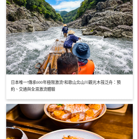
日本唯一!傳承600年極限激流!和歌山北山川觀光木筏泛舟：預
約、交通與全濕激流體驗