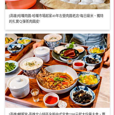
[高雄]哈囉肉圓-哈囉市場起家40年左營肉圓老店!每日磨米、獨特
的扎實Ｑ彈蒸肉圓皮!
[高雄]麟粥宮-高雄文山特區全新中式定食!298元起大份量主食、豐