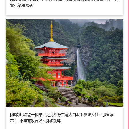
富小菜和湯品!
[和歌山景點]一個早上走完熊野古道大門坂＋那智大社＋那智瀑
布！3小時完攻行程、路線攻略