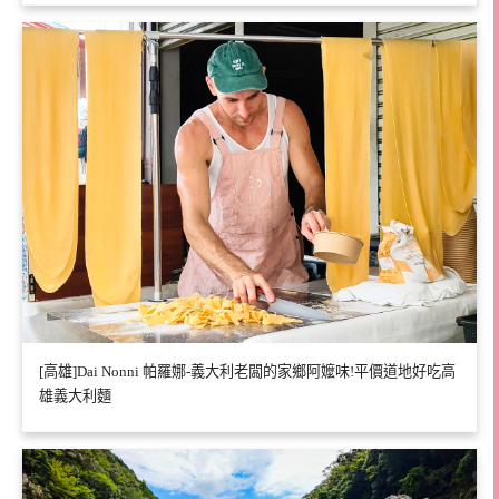
[高雄]Dai Nonni 帕羅娜-義大利老闆的家鄉阿嬤味!平價道地好吃高
雄義大利麵