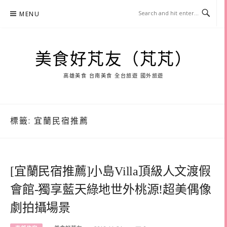
Skip
MENU
to
content
美食好芃友（芃芃）
高雄美食 台南美食 全台旅遊 國外旅遊
標籤:
宜蘭民宿推薦
[宜蘭民宿推薦]小島Villa頂級人文渡假
會館-獨享藍天綠地世外桃源!超美偶像
劇拍攝場景