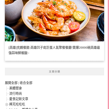
[高雄]究鶴餐館-高雄凹子底巨蛋人氣聚餐餐廳!賣爆20000碗高雄最
強蒜味鮮蝦飯~
文章分類
展開全部
|
收合全部
美體塑身
流行時尚
愛食記新文章
捧芃吃吃吃