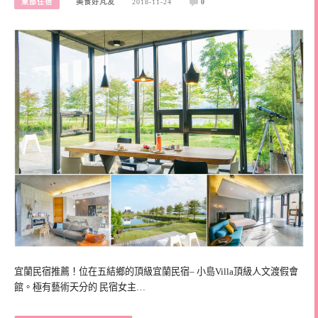
東部住宿
美食好芃友
2018-11-24
0
宜蘭民宿推薦！位在五結鄉的頂級宜蘭民宿– 小島Villa頂級人文渡假會
館。極有藝術天分的 民宿女主…