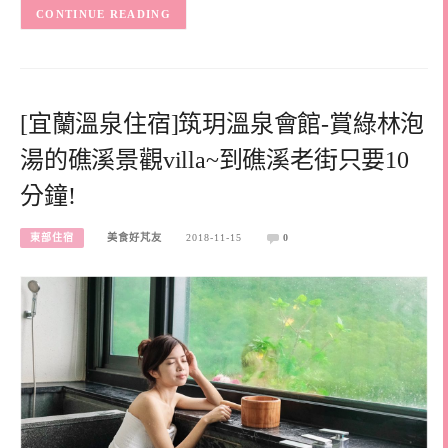
CONTINUE READING
[宜蘭溫泉住宿]筑玥溫泉會館-賞綠林泡
湯的礁溪景觀villa~到礁溪老街只要10
分鐘!
東部住宿
美食好芃友
2018-11-15
0