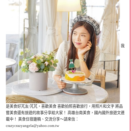
我
是美食好芃友/芃芃，喜歡美食 喜歡拍照喜歡旅行，用照片和文字 將品
嘗美食還有旅遊的故事分享給大家！ 高雄台南美食，國內國外旅遊文連
載中！ 美食住宿邀稿、交流分享～請來信：
crazycrazyangela@yahoo.com.tw