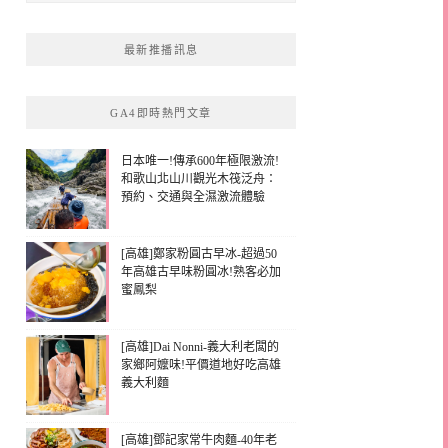
最新推播訊息
GA4即時熱門文章
日本唯一!傳承600年極限激流!
和歌山北山川觀光木筏泛舟：
預約、交通與全濕激流體驗
[高雄]鄭家粉圓古早冰-超過50
年高雄古早味粉圓冰!熟客必加
蜜鳳梨
[高雄]Dai Nonni-義大利老闆的
家鄉阿嬤味!平價道地好吃高雄
義大利麵
[高雄]鄧記家常牛肉麵-40年老