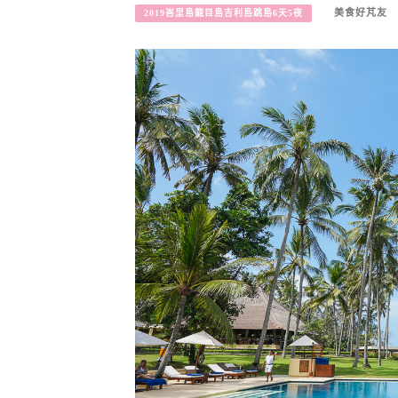
美食好芃友
2019峇里島龍目島吉利島跳島6天5夜