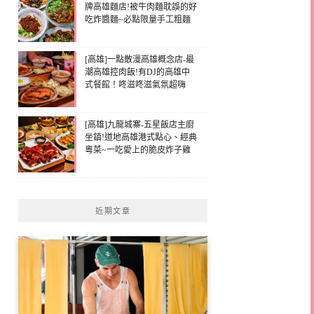
牌高雄麵店!被牛肉麵耽誤的好
吃炸醬麵~必點限量手工粗麵
[高雄]一點散漫高雄概念店-最
潮高雄控肉飯!有DJ的高雄中
式餐館！咚滋咚滋氣氛超嗨
[高雄]九龍城寨-五星飯店主廚
坐鎮!道地高雄港式點心、經典
粵菜~一吃愛上的脆皮炸子雞
近期文章