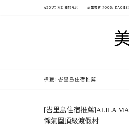
Skip
ABOUT ME 關於芃芃
高雄美食 FOOD/ KAOHS
to
content
標籤:
峇里島住宿推薦
[峇里島住宿推薦]ALILA M
懶氣圍頂級渡假村