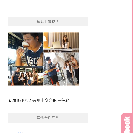
捧芃上電視!!
▲2016/10/22 衛視中文台冠軍任務
其他合作平台