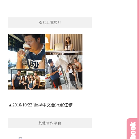
捧芃上電視!!
▲2016/10/22 衛視中文台冠軍任務
其他合作平台