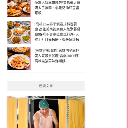
低調人氣高雄麵包!塗醬最大器
明太子法國、必吃奶油紅豆鹽
可頌
[高雄]One泰平價泰式料理餐
廳-高雄美術館周邊人氣聚餐餐
廳!好吃不貴高雄泰式料理~大
推手打月亮蝦餅、香茅辣炒蝦
[高雄]究鶴餐館-高雄凹子底巨
蛋人氣聚餐餐廳!賣爆20000碗
高雄最強蒜味鮮蝦飯~
近期文章