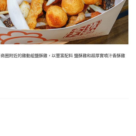
醫商圈附近的雞動組鹽酥雞，以豐富配料 鹽酥雞和超厚實噴汁香酥雞