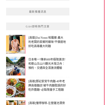
最新推播訊息
GA4即時熱門文章
[高雄]Dai Nonni 帕羅娜-義大
利老闆的家鄉阿嬤味!平價道地
好吃高雄義大利麵
日本唯一!傳承600年極限激流!
和歌山北山川觀光木筏泛舟：
預約、交通與全濕激流體驗
[高雄]鄧記家常牛肉麵-40年老
牌高雄麵店!被牛肉麵耽誤的好
吃炸醬麵~必點限量手工粗麵
[高雄]懂得咖啡-左營蓮池潭旁