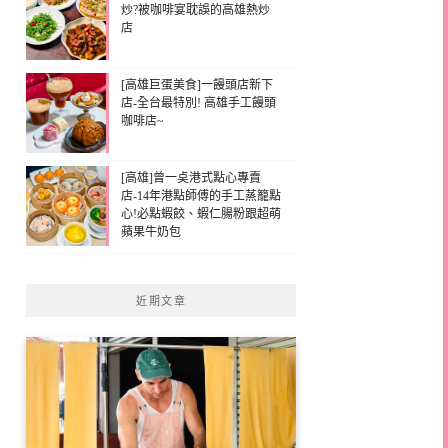
炒?被咖啡宴耽誤的高雄熱炒
店
[高雄巨蛋美食]一饅頭店新下
店-全台最特別! 高雄手工饅頭
咖啡店~
[高雄]曾一奌港式點心專賣
店-14年港點師傅的手工蒸籠點
心!必點蝦餃、蝦仁腸粉跟超萌
蘋果牛奶包
近期文章