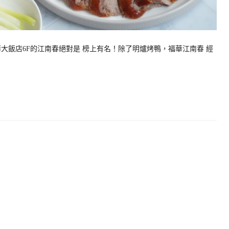
大飯店6F的江南春絕對是 榜上有名！除了明爐烤鴨，福華江南春 經