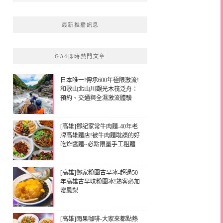
最新推播訊息
GA4即時熱門文章
日本唯一!傳承600年極限激流!
和歌山北山川觀光木筏泛舟：
預約、交通與全濕激流體驗
[高雄]鄧記家常牛肉麵-40年老
牌高雄麵店!被牛肉麵耽誤的好
吃炸醬麵~必點限量手工粗麵
[高雄]鄭家粉圓古早冰-超過50
年高雄古早味粉圓冰!熟客必加
蜜鳳梨
[高雄]雨果咖啡-大家來都點熱