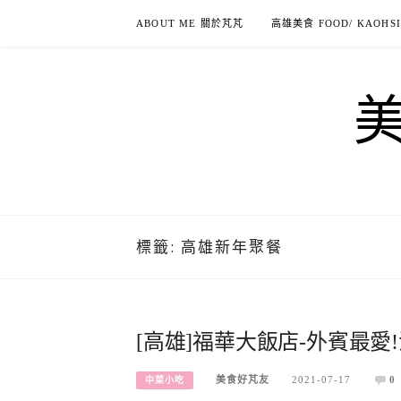
Skip
ABOUT ME 關於芃芃
高雄美食 FOOD/ KAOHS
to
content
標籤:
高雄新年聚餐
[高雄]福華大飯店-外賓最愛
美食好芃友
2021-07-17
0
中菜小吃