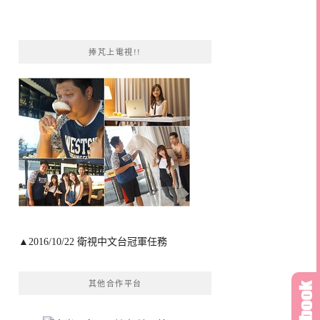
捧芃上電視!!
▲2016/10/22 衛視中文台冠軍任務
其他合作平台