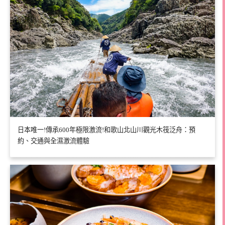
日本唯一!傳承600年極限激流!和歌山北山川觀光木筏泛舟：預
約、交通與全濕激流體驗