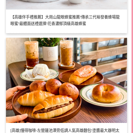
【高雄伴手禮推薦】大崗山龍眼蜂蜜推薦!傳承三代裕發養蜂場龍
眼蜜!最體面送禮選擇!花香濃郁頂級高雄蜂蜜
[高雄]懂得咖啡-左營蓮池潭旁低調人氣高雄麵包!塗醬最大器明太