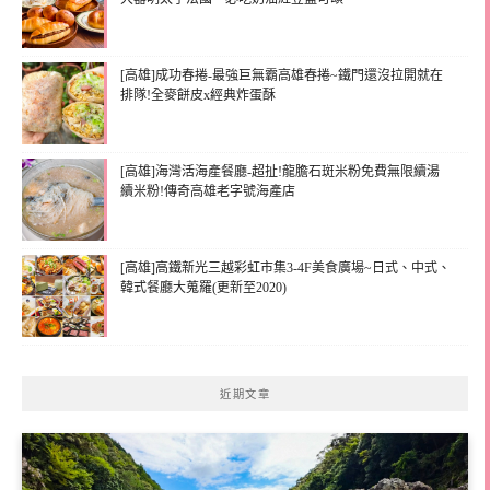
[高雄]成功春捲-最強巨無霸高雄春捲~鐵門還沒拉開就在
排隊!全麥餅皮x經典炸蛋酥
[高雄]海灣活海產餐廳-超扯!龍膽石斑米粉免費無限續湯
續米粉!傳奇高雄老字號海產店
[高雄]高鐵新光三越彩虹市集3-4F美食廣場~日式、中式、
韓式餐廳大蒐羅(更新至2020)
近期文章