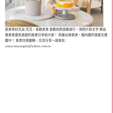
是美食好芃友/芃芃，喜歡美食 喜歡拍照喜歡旅行，用照片和文字 將品
嘗美食還有旅遊的故事分享給大家！ 高雄台南美食，國內國外旅遊文連
載中！ 美食住宿邀稿、交流分享～請來信：
crazycrazyangela@yahoo.com.tw