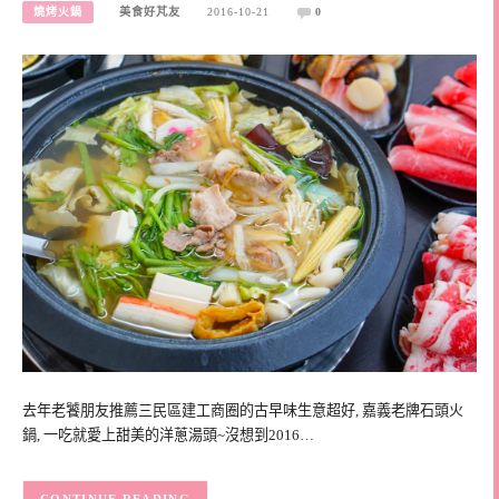
燒烤火鍋
美食好芃友
2016-10-21
0
去年老饕朋友推薦三民區建工商圈的古早味生意超好, 嘉義老牌石頭火
鍋, 一吃就愛上甜美的洋蔥湯頭~沒想到2016…