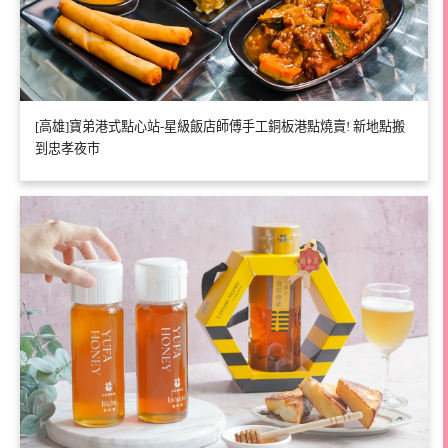
[高雄]寶弟港式點心站-星級飯店師傅手工銅板港點燒賣! 新地點搬
到忠孝夜市