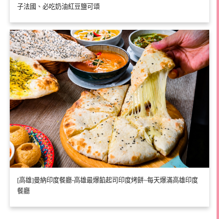
子法國、必吃奶油紅豆鹽可頌
[高雄]曼納印度餐廳-高雄最爆餡起司印度烤餅~每天爆滿高雄印度
餐廳