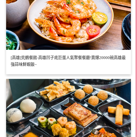
[高雄]究鶴餐館-高雄凹子底巨蛋人氣聚餐餐廳!賣爆20000碗高雄最
強蒜味鮮蝦飯~