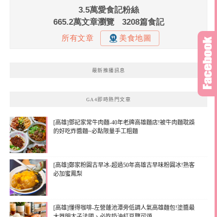
最新推播訊息
GA4即時熱門文章
[高雄]鄧記家常牛肉麵-40年老牌高雄麵店!被牛肉麵耽誤
的好吃炸醬麵~必點限量手工粗麵
[高雄]鄭家粉圓古早冰-超過50年高雄古早味粉圓冰!熟客
必加蜜鳳梨
[高雄]懂得咖啡-左營蓮池潭旁低調人氣高雄麵包!塗醬最
大器明太子法國、必吃奶油紅豆鹽可頌