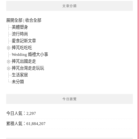
文章分類
展開全部
|
收合全部
美體塑身
流行時尚
愛食記新文章
捧芃吃吃吃
Wedding 婚禮大小事
捧芃出國走走
捧芃台灣走走玩玩
生活家居
未分類
今日瀏覽
今日人氣：2,297
累積人氣：61,884,207