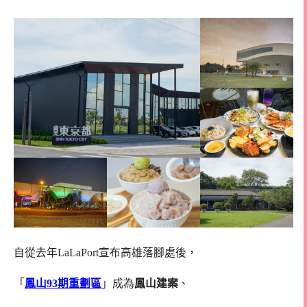
自從去年LaLaPort宣布高雄落腳處後，
「
鳳山93期重劃區
」成為
鳳山建案
、