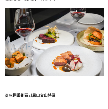
從
93期重劃區
到
鳳山文山特區