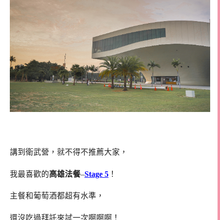
講到衛武營，就不得不推薦大家，
我最喜歡的
高雄法餐
–
Stage 5
！
主餐和葡萄酒都超有水準，
還沒吃過拜託來試一次啊啊啊！