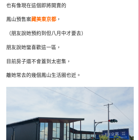
也有像現在這個即將開賣的
鳳山預售案
藏美東京都
，
（朋友說她預約到但八月中才要去）
朋友說她蠻喜歡這一區，
目前房子還不會蓋到太密集，
離她常去的幾個鳳山生活圈也近。