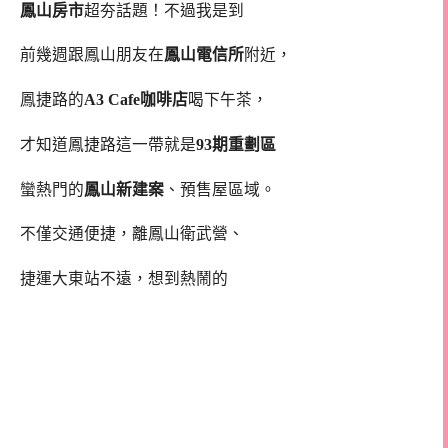
鳳山房市
超夯話題！不過我是到
前幾週跟鳳山朋友在
鳳山電信所
附近，
鳳捷路的
A3 Cafe咖啡店
喝下午茶，
才知道鳳捷路這一帶就是
93期重劃區
蠻熱門的
鳳山新建案
、預售屋區域。
不僅交通便捷，離鳳山衛武營、
捷運大東站不遠，想到熱鬧的