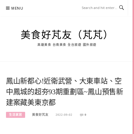
Skip
MENU
to
content
美食好芃友（芃芃）
高雄美食 台南美食 全台旅遊 國外旅遊
鳳山新都心!近衛武營、大東車站、空
中鳳城的超夯93期重劃區~鳳山預售新
建案藏美東京都
生活家居
美食好芃友
2022-09-02
0