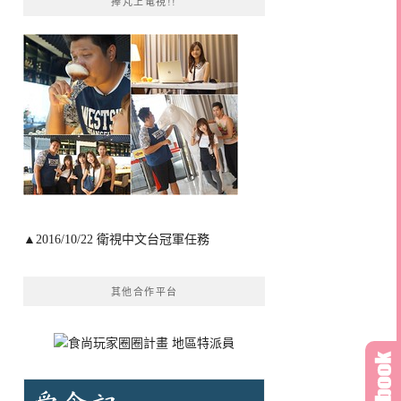
捧芃上電視!!
▲2016/10/22 衛視中文台冠軍任務
其他合作平台