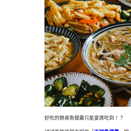
好吃的辦桌魚翅羹只能宴席吃到！？