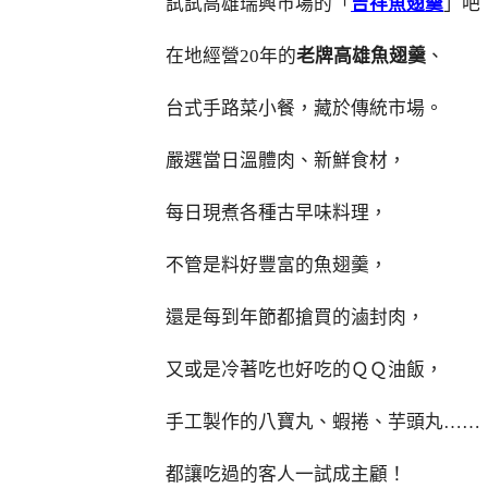
試試高雄瑞興市場的「
吉祥魚翅羹
」吧
在地經營20年的
老牌高雄魚翅羹
、
台式手路菜小餐，藏於傳統市場。
嚴選當日溫體肉、新鮮食材，
每日現煮各種古早味料理，
不管是料好豐富的魚翅羹，
還是每到年節都搶買的滷封肉，
又或是冷著吃也好吃的ＱＱ油飯，
手工製作的八寶丸、蝦捲、芋頭丸……
都讓吃過的客人一試成主顧！