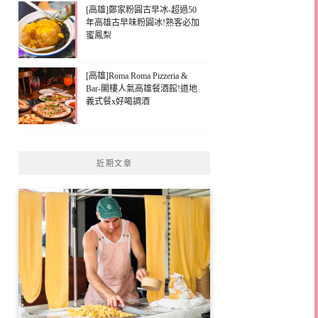
[高雄]鄭家粉圓古早冰-超過50
年高雄古早味粉圓冰!熟客必加
蜜鳳梨
[高雄]Roma Roma Pizzeria &
Bar-閣樓人氣高雄餐酒館!道地
義式餐x好喝調酒
近期文章