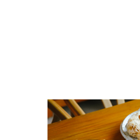
瑞興市場吉祥魚翅羹 