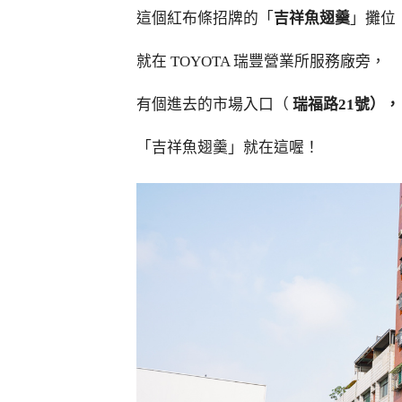
這個紅布條招牌的「
吉祥魚翅羹
」攤位
就在 TOYOTA 瑞豐營業所服務廠旁，
有個進去的市場入口（
瑞福路21號），
「吉祥魚翅羹」就在這喔！