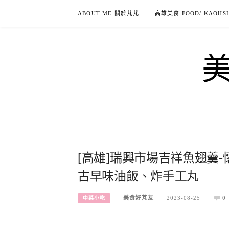
Skip
ABOUT ME 關於芃芃
高雄美食 FOOD/ KAOHS
to
content
[高雄]瑞興市場吉祥魚翅羹
古早味油飯、炸手工丸
美食好芃友
2023-08-25
0
中菜小吃