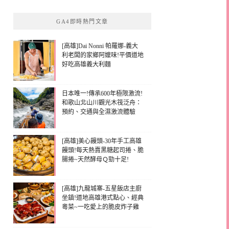
GA4即時熱門文章
[高雄]Dai Nonni 帕羅娜-義大
利老闆的家鄉阿嬤味!平價道地
好吃高雄義大利麵
日本唯一!傳承600年極限激流!
和歌山北山川觀光木筏泛舟：
預約、交通與全濕激流體驗
[高雄]美心饅頭-30年手工高雄
饅頭!每天熱賣黑糖起司捲、脆
腸捲~天然酵母Ｑ勁十足!
[高雄]九龍城寨-五星飯店主廚
坐鎮!道地高雄港式點心、經典
粵菜~一吃愛上的脆皮炸子雞