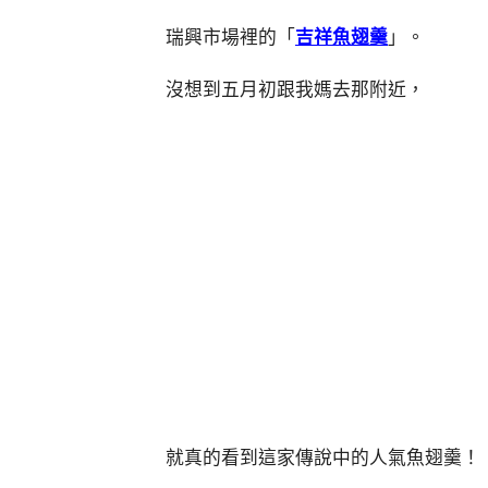
瑞興市場裡的「
吉祥魚翅羹
」。
沒想到五月初跟我媽去那附近，
就真的看到這家傳說中的人氣魚翅羹！