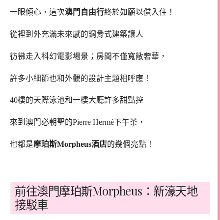
一眼傾心，這次
澳門自由行
終於如願以償入住！
從裡到外充滿未來感的鋼骨式建築讓人
彷彿走入科幻電影場景；房間不僅寬敞奢華，
許多小細節也和外觀的設計主題相呼應！
40樓的天際泳池和一樓大廳許多甜點控
來到澳門必朝聖的Pierre Hermé下午茶，
也都是
摩珀斯Morpheus酒店
的幾個亮點！
前往澳門摩珀斯Morpheus：新濠天地
接駁車