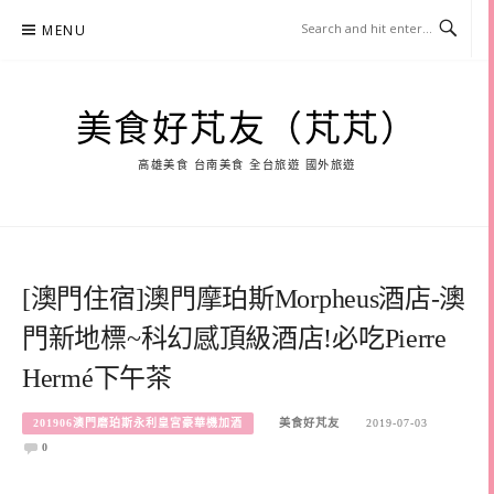
Skip
MENU
to
content
美食好芃友（芃芃）
高雄美食 台南美食 全台旅遊 國外旅遊
[澳門住宿]澳門摩珀斯Morpheus酒店-澳
門新地標~科幻感頂級酒店!必吃Pierre
Hermé下午茶
201906澳門磨珀斯永利皇宮豪華機加酒
美食好芃友
2019-07-03
0