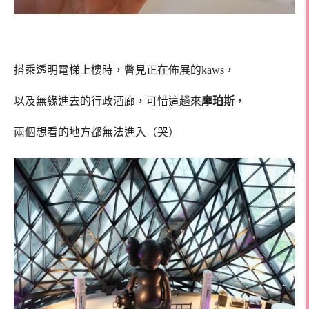
搭乘透明電梯上樓時，瞥見正在佈展的kaws，
以及無緣進去的行政酒廊，可惜這趟來
摩珀斯
，
兩個想看的地方都無法進入（哭）