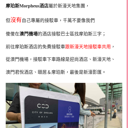
摩珀斯Morpheus酒店
屬於新濠天地集團，
沒有
但
自己專屬的接駁車，千萬不要像我們
傻傻在
澳門機場
的酒店接駁巴士區找摩珀斯三字；
前往摩珀斯酒店的免費接駁車
跟新濠天地接駁車共用
，
從澳門機場，接駁車下車路線是迎尚酒店、新濠天地、
澳門君悅酒店、頤居＆摩珀斯，最後是新濠影匯。