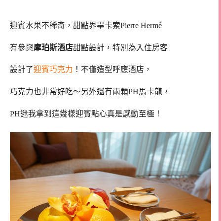
迎賓水果不稀奇，甜點界畢卡索Pierre Hermé
有參與
摩珀斯酒店
甜點設計，特別為入住房客
設計了
迎賓巧克力
！不僅造型呼應酒店，
巧克力也非常好吃～另外還有兩顆PH馬卡龍，
PH迷我拿到這幾樣迎賓點心真是感動至極！