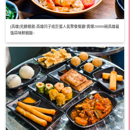
[高雄]究鶴餐館-高雄凹子底巨蛋人氣聚餐餐廳!賣爆20000碗高雄最
強蒜味鮮蝦飯~