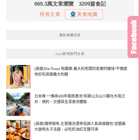
最新推播訊息
GA4即時熱門文章
[高雄]Dai Nonni 帕羅娜-義大利老闆的家鄉阿嬤味!平價道
地好吃高雄義大利麵
日本唯一!傳承600年極限激流!和歌山北山川觀光木筏泛
舟：預約、交通與全濕激流體驗
[高雄]懂得咖啡-左營蓮池潭旁低調人氣高雄麵包!塗醬最
大器明太子法國、必吃奶油紅豆鹽可頌