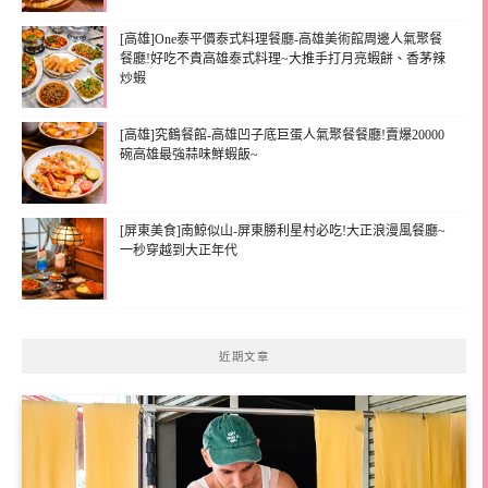
[高雄]One泰平價泰式料理餐廳-高雄美術館周邊人氣聚餐
餐廳!好吃不貴高雄泰式料理~大推手打月亮蝦餅、香茅辣
炒蝦
[高雄]究鶴餐館-高雄凹子底巨蛋人氣聚餐餐廳!賣爆20000
碗高雄最強蒜味鮮蝦飯~
[屏東美食]南鯨似山-屏東勝利星村必吃!大正浪漫風餐廳~
一秒穿越到大正年代
近期文章