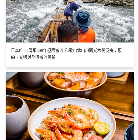
日本唯一!傳承600年極限激流!和歌山北山川觀光木筏泛舟：預
約、交通與全濕激流體驗