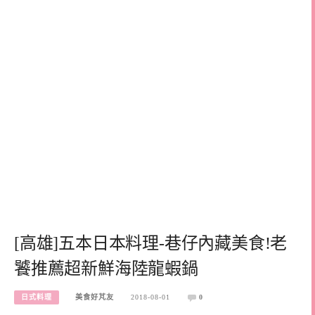
[高雄]五本日本料理-巷仔內藏美食!老
饕推薦超新鮮海陸龍蝦鍋
日式料理
美食好芃友
2018-08-01
0