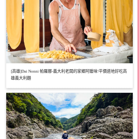
[高雄]Dai Nonni 帕羅娜-義大利老闆的家鄉阿嬤味!平價道地好吃高
雄義大利麵