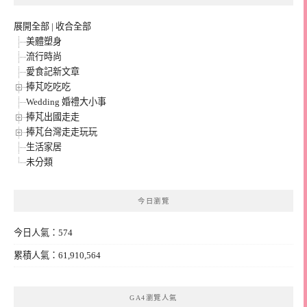
展開全部
|
收合全部
美體塑身
流行時尚
愛食記新文章
捧芃吃吃吃
Wedding 婚禮大小事
捧芃出國走走
捧芃台灣走走玩玩
生活家居
未分類
今日瀏覽
今日人氣：574
累積人氣：61,910,564
GA4瀏覽人氣