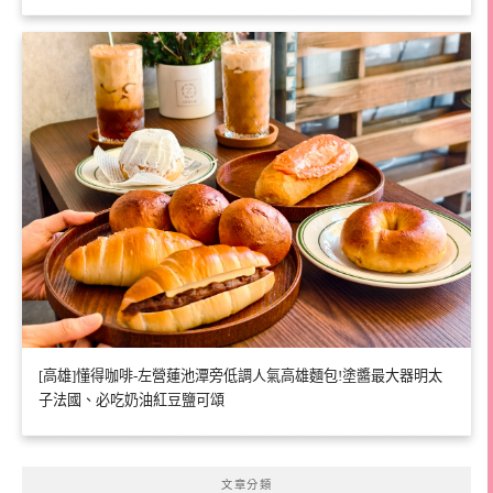
[高雄]懂得咖啡-左營蓮池潭旁低調人氣高雄麵包!塗醬最大器明太
子法國、必吃奶油紅豆鹽可頌
文章分類