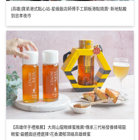
[高雄]寶弟港式點心站-星級飯店師傅手工銅板港點燒賣! 新地點搬
到忠孝夜市
【高雄伴手禮推薦】大崗山龍眼蜂蜜推薦!傳承三代裕發養蜂場龍
眼蜜!最體面送禮選擇!花香濃郁頂級高雄蜂蜜